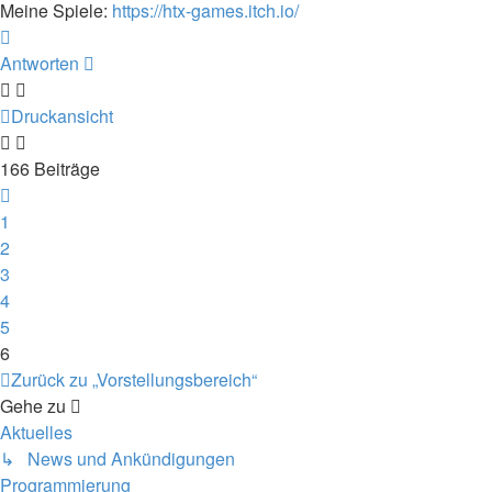
Meine Spiele:
https://htx-games.itch.io/
Nach
oben
Antworten
Druckansicht
166 Beiträge
Vorherige
1
2
3
4
5
6
Zurück zu „Vorstellungsbereich“
Gehe zu
Aktuelles
↳ News und Ankündigungen
Programmierung