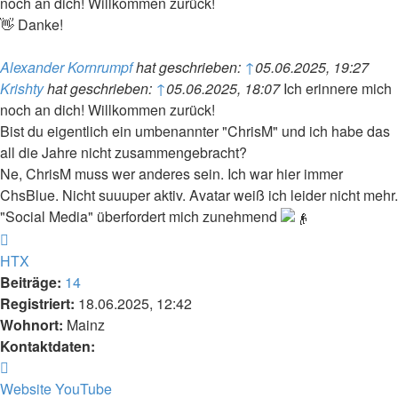
noch an dich! Willkommen zurück!
👋 Danke!
Alexander Kornrumpf
hat geschrieben:
↑
05.06.2025, 19:27
Krishty
hat geschrieben:
↑
05.06.2025, 18:07
Ich erinnere mich
noch an dich! Willkommen zurück!
Bist du eigentlich ein umbenannter "ChrisM" und ich habe das
all die Jahre nicht zusammengebracht?
Ne, ChrisM muss wer anderes sein. Ich war hier immer
ChsBlue. Nicht suuuper aktiv. Avatar weiß ich leider nicht mehr.
"Social Media" überfordert mich zunehmend
Nach
oben
HTX
Beiträge:
14
Registriert:
18.06.2025, 12:42
Wohnort:
Mainz
Kontaktdaten:
Kontaktdaten
von
Website
YouTube