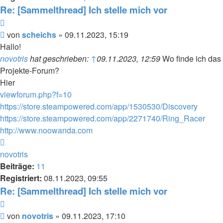
Re: [Sammelthread] Ich stelle mich vor
Zitieren
Beitrag
von
scheichs
»
09.11.2023, 15:19
Hallo!
novotris
hat geschrieben:
↑
09.11.2023, 12:59
Wo finde ich das
Projekte-Forum?
Hier
viewforum.php?f=10
https://store.steampowered.com/app/1530530/Discovery
https://store.steampowered.com/app/2271740/Ring_Racer
http://www.noowanda.com
Nach
oben
novotris
Beiträge:
11
Registriert:
08.11.2023, 09:55
Re: [Sammelthread] Ich stelle mich vor
Zitieren
Beitrag
von
novotris
»
09.11.2023, 17:10