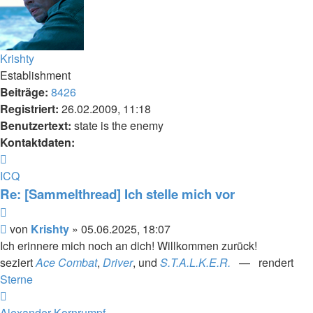
Krishty
Establishment
Beiträge:
8426
Registriert:
26.02.2009, 11:18
Benutzertext:
state is the enemy
Kontaktdaten:
Kontaktdaten
von
ICQ
Krishty
Re: [Sammelthread] Ich stelle mich vor
Zitieren
Beitrag
von
Krishty
»
05.06.2025, 18:07
Ich erinnere mich noch an dich! Willkommen zurück!
seziert
Ace Combat
,
Driver
, und
S.T.A.L.K.E.R.
— rendert
Sterne
Nach
oben
Alexander Kornrumpf