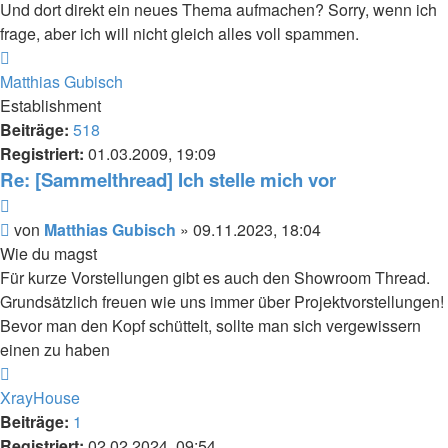
Und dort direkt ein neues Thema aufmachen? Sorry, wenn ich
frage, aber ich will nicht gleich alles voll spammen.
Nach
oben
Matthias Gubisch
Establishment
Beiträge:
518
Registriert:
01.03.2009, 19:09
Re: [Sammelthread] Ich stelle mich vor
Zitieren
Beitrag
von
Matthias Gubisch
»
09.11.2023, 18:04
Wie du magst
Für kurze Vorstellungen gibt es auch den Showroom Thread.
Grundsätzlich freuen wie uns immer über Projektvorstellungen!
Bevor man den Kopf schüttelt, sollte man sich vergewissern
einen zu haben
Nach
oben
XrayHouse
Beiträge:
1
Registriert:
02.02.2024, 09:54