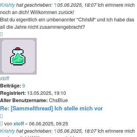
Krishty
hat geschrieben:
↑
05.06.2025, 18:07
Ich erinnere mich
noch an dich! Willkommen zurück!
Bist du eigentlich ein umbenannter "ChrisM" und ich habe das
all die Jahre nicht zusammengebracht?
Nach
oben
xtoff
Beiträge:
9
Registriert:
13.05.2025, 19:10
Alter Benutzername:
ChsBlue
Re: [Sammelthread] Ich stelle mich vor
Zitieren
Beitrag
von
xtoff
»
06.06.2025, 09:25
Krishty
hat geschrieben:
↑
05.06.2025, 18:07
Ich erinnere mich