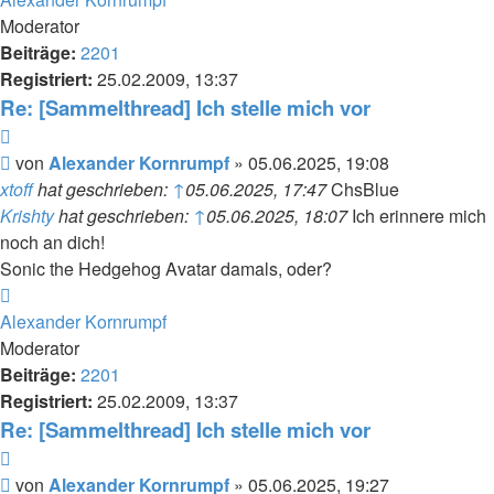
Moderator
Beiträge:
2201
Registriert:
25.02.2009, 13:37
Re: [Sammelthread] Ich stelle mich vor
Zitieren
Beitrag
von
Alexander Kornrumpf
»
05.06.2025, 19:08
xtoff
hat geschrieben:
↑
05.06.2025, 17:47
ChsBlue
Krishty
hat geschrieben:
↑
05.06.2025, 18:07
Ich erinnere mich
noch an dich!
Sonic the Hedgehog Avatar damals, oder?
Nach
oben
Alexander Kornrumpf
Moderator
Beiträge:
2201
Registriert:
25.02.2009, 13:37
Re: [Sammelthread] Ich stelle mich vor
Zitieren
Beitrag
von
Alexander Kornrumpf
»
05.06.2025, 19:27