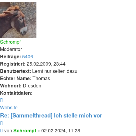
oben
Schrompf
Moderator
Beiträge:
5406
Registriert:
25.02.2009, 23:44
Benutzertext:
Lernt nur selten dazu
Echter Name:
Thomas
Wohnort:
Dresden
Kontaktdaten:
Kontaktdaten
von
Website
Schrompf
Re: [Sammelthread] Ich stelle mich vor
Zitieren
Beitrag
von
Schrompf
»
02.02.2024, 11:28