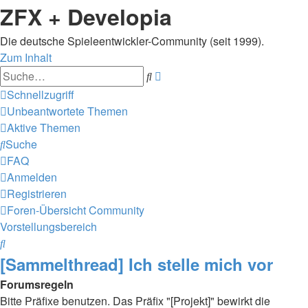
ZFX + Developia
Die deutsche Spieleentwickler-Community (seit 1999).
Zum Inhalt
Erweiterte
Suche
Suche
Schnellzugriff
Unbeantwortete Themen
Aktive Themen
Suche
FAQ
Anmelden
Registrieren
Foren-Übersicht
Community
Vorstellungsbereich
Suche
[Sammelthread] Ich stelle mich vor
Forumsregeln
Bitte Präfixe benutzen. Das Präfix "[Projekt]" bewirkt die