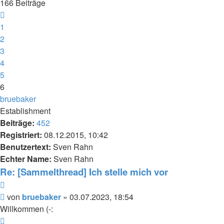
166 Beiträge
Vorherige
1
2
3
4
5
6
bruebaker
Establishment
Beiträge:
452
Registriert:
08.12.2015, 10:42
Benutzertext:
Sven Rahn
Echter Name:
Sven Rahn
Re: [Sammelthread] Ich stelle mich vor
Zitieren
Beitrag
von
bruebaker
»
03.07.2023, 18:54
Willkommen (-:
Nach