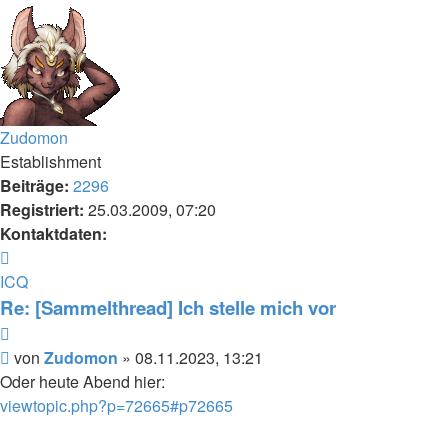
oben
Zudomon
Establishment
Beiträge:
2296
Registriert:
25.03.2009, 07:20
Kontaktdaten:
Kontaktdaten
von
ICQ
Zudomon
Re: [Sammelthread] Ich stelle mich vor
Zitieren
Beitrag
von
Zudomon
»
08.11.2023, 13:21
Oder heute Abend hier:
viewtopic.php?p=72665#p72665