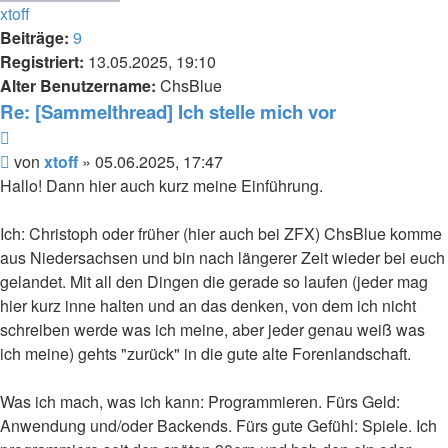
xtoff
Beiträge:
9
Registriert:
13.05.2025, 19:10
Alter Benutzername:
ChsBlue
Re: [Sammelthread] Ich stelle mich vor
Zitieren
Beitrag
von
xtoff
»
05.06.2025, 17:47
Hallo! Dann hier auch kurz meine Einführung.
Ich: Christoph oder früher (hier auch bei ZFX) ChsBlue komme
aus Niedersachsen und bin nach längerer Zeit wieder bei euch
gelandet. Mit all den Dingen die gerade so laufen (jeder mag
hier kurz inne halten und an das denken, von dem ich nicht
schreiben werde was ich meine, aber jeder genau weiß was
ich meine) gehts "zurück" in die gute alte Forenlandschaft.
Was ich mach, was ich kann: Programmieren. Fürs Geld:
Anwendung und/oder Backends. Fürs gute Gefühl: Spiele. Ich