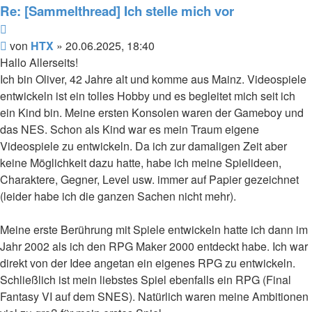
HTX
Re: [Sammelthread] Ich stelle mich vor
Zitieren
Beitrag
von
HTX
»
20.06.2025, 18:40
Hallo Allerseits!
Ich bin Oliver, 42 Jahre alt und komme aus Mainz. Videospiele
entwickeln ist ein tolles Hobby und es begleitet mich seit ich
ein Kind bin. Meine ersten Konsolen waren der Gameboy und
das NES. Schon als Kind war es mein Traum eigene
Videospiele zu entwickeln. Da ich zur damaligen Zeit aber
keine Möglichkeit dazu hatte, habe ich meine Spielideen,
Charaktere, Gegner, Level usw. immer auf Papier gezeichnet
(leider habe ich die ganzen Sachen nicht mehr).
Meine erste Berührung mit Spiele entwickeln hatte ich dann im
Jahr 2002 als ich den RPG Maker 2000 entdeckt habe. Ich war
direkt von der Idee angetan ein eigenes RPG zu entwickeln.
Schließlich ist mein liebstes Spiel ebenfalls ein RPG (Final
Fantasy VI auf dem SNES). Natürlich waren meine Ambitionen