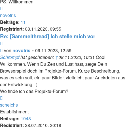
PS: Willkommen!
Nach
oben
novotris
Beiträge:
11
Registriert:
08.11.2023, 09:55
Re: [Sammelthread] Ich stelle mich vor
Zitieren
Beitrag
von
novotris
»
09.11.2023, 12:59
Schrompf
hat geschrieben:
↑
08.11.2023, 10:31
Cool!
Willkommen. Wenn Du Zeit und Lust hast, zeige Dein
Browserspiel doch im Projekte-Forum. Kurze Beschreibung,
was es sein soll, ein paar Bilder, vielleicht paar Anekdoten aus
der Entwicklung :-)
Wo finde ich das Projekte-Forum?
Nach
oben
scheichs
Establishment
Beiträge:
1048
Registriert:
28.07.2010, 20:18