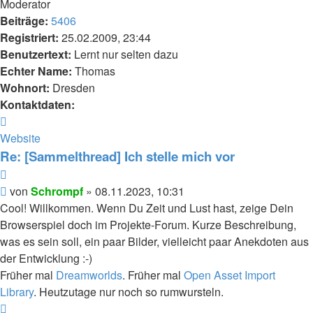
Moderator
Beiträge:
5406
Registriert:
25.02.2009, 23:44
Benutzertext:
Lernt nur selten dazu
Echter Name:
Thomas
Wohnort:
Dresden
Kontaktdaten:
Kontaktdaten
von
Website
Schrompf
Re: [Sammelthread] Ich stelle mich vor
Zitieren
Beitrag
von
Schrompf
»
08.11.2023, 10:31
Cool! Willkommen. Wenn Du Zeit und Lust hast, zeige Dein
Browserspiel doch im Projekte-Forum. Kurze Beschreibung,
was es sein soll, ein paar Bilder, vielleicht paar Anekdoten aus
der Entwicklung :-)
Früher mal
Dreamworlds
. Früher mal
Open Asset Import
Library
. Heutzutage nur noch so rumwursteln.
Nach