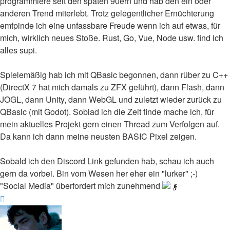
programmiere seit den späten 90ern und hab den ein oder
anderen Trend miterlebt. Trotz gelegentlicher Ernüchterung
emfpinde ich eine unfassbare Freude wenn ich auf etwas, für
mich, wirklich neues Stoße. Rust, Go, Vue, Node usw. find ich
alles supi.
Spielemäßig hab ich mit QBasic begonnen, dann rüber zu C++
(DirectX 7 hat mich damals zu ZFX geführt), dann Flash, dann
JOGL, dann Unity, dann WebGL und zuletzt wieder zurück zu
QBasic (mit Godot). Soblad ich die Zeit finde mache ich, für
mein aktuelles Projekt gern einen Thread zum Verfolgen auf.
Da kann ich dann meine neusten BASIC Pixel zeigen.
Sobald ich den Discord Link gefunden hab, schau ich auch
gern da vorbei. Bin vom Wesen her eher ein "lurker" ;-)
"Social Media" überfordert mich zunehmend
Nach
oben