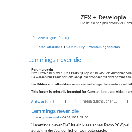
ZFX + Developia
Die deutsche Spieleentwickler-Comm
Schnellzugriff
FAQ
Foren-Übersicht
Community
Vorstellungsbereich
Lemmings never die
Forumsregeln
Bitte Präfixe benutzen. Das Präfix "[Projekt]" bewirkt die Aufnahme 
Es werden nur Bilder berücksichtigt, die entweder mit dem
attachem
Die
Bildersammelfunktion
muss manuell ausgeführt werden, die UR
This forum is primarily intended for German-language video game
Antworten
Lemmings never die
B
von
grinseengel
»
06.07.2024, 23:00
e
i
"Lemmings Never Die" ist ein klassisches Retro-PC-Spiel. U
t
zurück in die Ära der frühen Computerspiele.
r