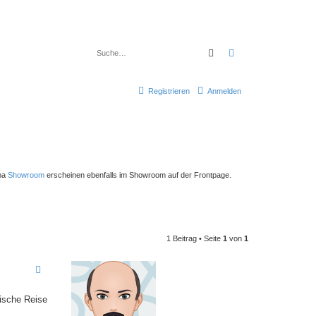
Suche
Erweiterte Suche
Registrieren
Anmelden
ema
Showroom
erscheinen ebenfalls im Showroom auf der Frontpage.
1 Beitrag • Seite
1
von
1
gische Reise