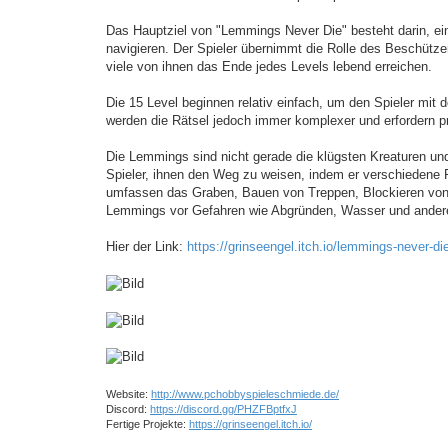
a
g
Das Hauptziel von "Lemmings Never Die" besteht darin, ei
navigieren. Der Spieler übernimmt die Rolle des Beschütz
viele von ihnen das Ende jedes Levels lebend erreichen.
Die 15 Level beginnen relativ einfach, um den Spieler mit
werden die Rätsel jedoch immer komplexer und erfordern 
Die Lemmings sind nicht gerade die klügsten Kreaturen un
Spieler, ihnen den Weg zu weisen, indem er verschiedene
umfassen das Graben, Bauen von Treppen, Blockieren von 
Lemmings vor Gefahren wie Abgründen, Wasser und andere
Hier der Link:
https://grinseengel.itch.io/lemmings-never-di
Website:
http://www.pchobbyspieleschmiede.de/
Discord:
https://discord.gg/PHZFBptfxJ
Fertige Projekte:
https://grinseengel.itch.io/