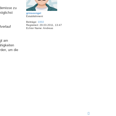
dernisse zu
möglichst
grinseengel
Establishment
Beiträge:
1002
Registriert:
29.03.2011, 13:47
lverlauf
Echter Name:
Andreas
egt am
higkeiten
rden, um die
N