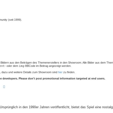
unity (seit 1999).
von Bildern aus den Beiträgen des Themenerstellers in den Showroom. Alle Bilder aus dem Th
- oder dem
-BBCode im Beitrag angezeigt werden.
ent
img
L dazu und weitere Details zum Showroom sind
hier
zu finden.
 developers. Please don't post promotional information targeted at end users.
Suche
Erweiterte Suche
rsprünglich in den 1990er Jahren veröffentlicht, bietet das Spiel eine nostal