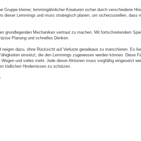
ne Gruppe kleiner, lemmingähnlicher Kreaturen sicher durch verschiedene Hin
ers dieser Lemmings und muss strategisch planen, um sicherzustellen, dass 
 den grundlegenden Mechaniken vertraut zu machen. Mit fortschreitendem Spie
präzise Planung und schnelles Denken.
d neigen dazu, ohne Rücksicht auf Verluste geradeaus zu marschieren. Es li
 Fähigkeiten einsetzt, die den Lemmings zugewiesen werden können. Diese Fä
Wegen und vieles mehr. Jede dieser Aktionen muss sorgfältig eingesetzt we
n tödlichen Hindernissen zu schützen.
e