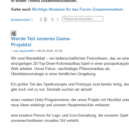
in einem Thema zusammenzufassen.
Siehe auch
Wichtige Hinweise für das Forum Zusammenarbeit
.
Suche
Erweiterte Suche
Antworten
Werde Teil unseres Game-
Projekts!
B
von
dajanad90
»
09.05.2025, 23:20
e
i
Wir sind Wandelblatt – ein leidenschaftliches Freizeitteam, das an ein
t
einzigartigen 2D-Top-Down-Kolonieaufbau-Spiel in einer postapokalypt
r
a
Welt arbeitet. Unser Fokus: nachhaltiger Pflanzenanbau als
g
Überlebensstrategie in einer feindlichen Umgebung.
Ein großer Teil des Spielkonzepts und Prototyps sind bereits fertig, do
gibt noch viel zu tun. Deshalb suchen wir aktuell:
einen zweiten Unity-Programmierer, der unser Projekt mit Herzblut unte
neue Ideen einbringt und unseren Hauptentwickler entlastet.
eine kreative Person für Logo- und Icon-Gestaltung, die unserem Spiel
unverwechselbaren visuellen Stil verleiht.