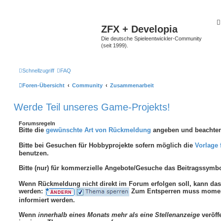
ZFX + Developia
Die deutsche Spieleentwickler-Community
(seit 1999).
Schnellzugriff
FAQ
Foren-Übersicht
Community
Zusammenarbeit
Werde Teil unseres Game-Projekts!
Forumsregeln
Bitte die
gewünschte Art von Rückmeldung
angeben und beachten
Bitte bei Gesuchen für Hobbyprojekte sofern möglich die
Vorlage 
benutzen.
Bitte (nur) für kommerzielle Angebote/Gesuche das Beitragssymb
Wenn Rückmeldung nicht direkt im Forum erfolgen soll, kann d
werden:
Zum Entsperren muss moment
informiert werden.
Wenn
innerhalb eines Monats mehr als eine Stellenanzeige
veröffe