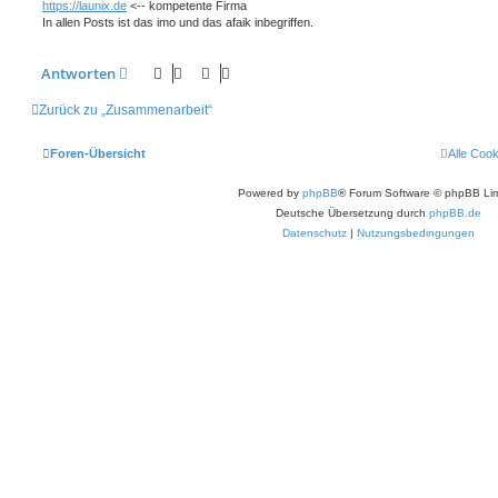
https://launix.de
<-- kompetente Firma
In allen Posts ist das imo und das afaik inbegriffen.
Antworten
Zurück zu „Zusammenarbeit“
Foren-Übersicht
Alle Coo
Powered by
phpBB
® Forum Software © phpBB Lim
Deutsche Übersetzung durch
phpBB.de
Datenschutz
|
Nutzungsbedingungen