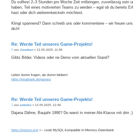
Du solltest 2–3 Stunden pro Woche Zeit mitbringen, zuverlässig sein u
haben, Teil eines motivierten Teams zu werden – egal ob du bereits Er
hast oder dich weiterentwickeln möchtest.
Klingt spannend? Dann schreib uns oder kommentiere – wir freuen uns
dich!
Re: Werde Teil unseres Game-Projekts!
B
von
Jonathan
»
12.05.2025, 11:58
e
i
Gibts Bilder, Videos oder ne Demo vom aktuellen Stand?
t
r
a
g
Lieber dumm fragen, als dumm bleiben!
https://jonathank.de/games/
Re: Werde Teil unseres Game-Projekts!
B
von
antisteo
»
12.05.2025, 12:49
e
i
Dajana Dähne, Baujahr 1990? Du warst in meiner Abi-Klasse mit drin ;)
t
r
a
g
https://memcp.org/
<-- coole MySQL-kompatible In-Memory-Datenbank