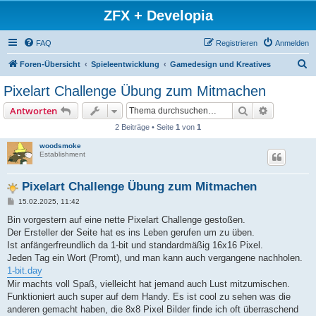
ZFX + Developia
FAQ
Registrieren
Anmelden
S
Foren-Übersicht
Spieleentwicklung
Gamedesign und Kreatives
u
Pixelart Challenge Übung zum Mitmachen
c
Suche
Erweiterte
Antworten
h
2 Beiträge • Seite
1
von
1
e
woodsmoke
Establishment
Pixelart Challenge Übung zum Mitmachen
B
15.02.2025, 11:42
e
i
Bin vorgestern auf eine nette Pixelart Challenge gestoßen.
t
Der Ersteller der Seite hat es ins Leben gerufen um zu üben.
r
a
Ist anfängerfreundlich da 1-bit und standardmäßig 16x16 Pixel.
g
Jeden Tag ein Wort (Promt), und man kann auch vergangene nachholen.
1-bit.day
Mir machts voll Spaß, vielleicht hat jemand auch Lust mitzumischen.
Funktioniert auch super auf dem Handy. Es ist cool zu sehen was die
anderen gemacht haben, die 8x8 Pixel Bilder finde ich oft überraschend