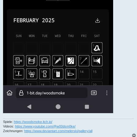
Spiele:
https://woodsmoke.itch.io/
Videos:
https://www.youtube.com/@w00dsm0ke/
Zeichnungen:
https://www.deviantart.com/melerski/gallery/all