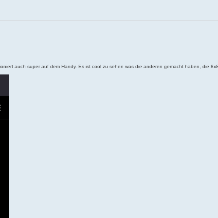
tioniert auch super auf dem Handy. Es ist cool zu sehen was die anderen gemacht haben, die 8x8 