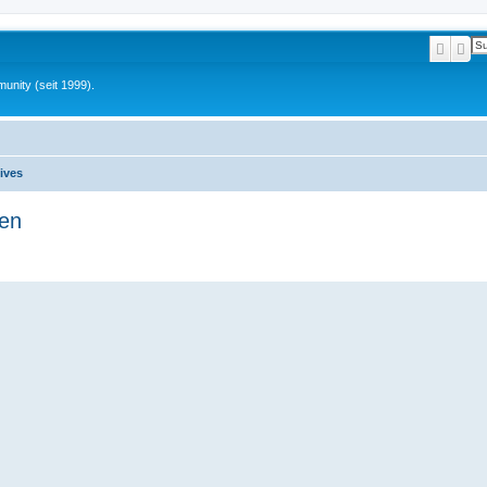
Suche
Erw
unity (seit 1999).
ives
hen