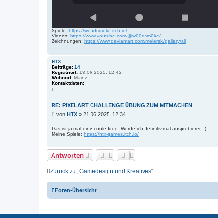
Spiele:
https://woodsmoke.itch.io/
Videos:
https://www.youtube.com/@w00dsm0ke/
Zeichnungen:
https://www.deviantart.com/melerski/gallery/all
HTX
Beiträge:
14
Registriert:
18.06.2025, 12:42
Wohnort:
Mainz
Kontaktdaten:
K
o
n
t
RE: PIXELART CHALLENGE ÜBUNG ZUM MITMACHEN
a
B
von
HTX
»
21.06.2025, 12:34
k
t
e
d
i
Das ist ja mal eine coole Idee. Werde ich definitiv mal ausprobieren :)
a
Meine Spiele:
https://htx-games.itch.io/
t
t
r
e
n
a
v
Antworten
g
o
n
H
Zurück zu „Gamedesign und Kreatives“
T
X
Foren-Übersicht