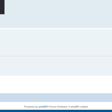
Powered by
phpBB
® Forum Software © phpBB Limited
Deutsche Übersetzung durch
phpBB.de