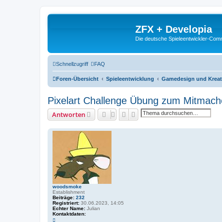
ZFX + Developia
Die deutsche Spieleentwickler-Comm
Schnellzugriff
FAQ
Foren-Übersicht
Spieleentwicklung
Gamedesign und Kreat
Pixelart Challenge Übung zum Mitmac
Suche
Erweiterte Suche
Antworten
woodsmoke
Establishment
Beiträge:
232
Registriert:
30.06.2023, 14:05
Echter Name:
Julian
Kontaktdaten:
K