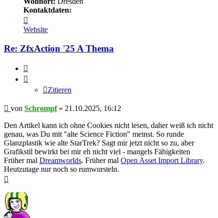
Wohnort:
Dresden
Kontaktdaten:
Kontaktdaten
von
Website
Schrompf
Re: ZfxAction '25 A Thema
Zitieren
Zitieren
Beitrag
von
Schrompf
»
21.10.2025, 16:12
Den Artikel kann ich ohne Cookies nicht lesen, daher weiß ich nicht
genau, was Du mit "alte Science Fiction" meinst. So runde
Glanzplastik wie alte StarTrek? Sagt mir jetzt nicht so zu, aber
Grafikstil bewirkt bei mir eh nicht viel - mangels Fähigkeiten
Früher mal
Dreamworlds
. Früher mal
Open Asset Import Library
.
Heutzutage nur noch so rumwursteln.
Nach
oben