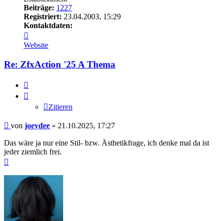
Beiträge:
1227
Registriert:
23.04.2003, 15:29
Kontaktdaten:
Kontaktdaten
von
Website
joeydee
Re: ZfxAction '25 A Thema
Zitieren
Zitieren
Beitrag
von
joeydee
»
21.10.2025, 17:27
Das wäre ja nur eine Stil- bzw. Ästhetikfrage, ich denke mal da ist
jeder ziemlich frei.
Nach
oben