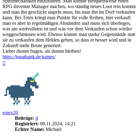
Spielmechaniken einzuführen. Man könnte Beispielsweise einen
RPG-Inventar Manager machen, wo ständig neues Loot rein kommt
und man ihn geschickt stapeln muss, bis man ihn im Dorf verkaufen
kann. Bei Tetris kriegt man Punkte für volle Reihen, hier verkauft
man es aber in regelmäßigen Abständen und muss sich überlegen,
was am wertvollsten ist und was vor dem Verkaufen schon wieder
weggeschmissen wird. Ebenso könnte man starke Gegenstände statt
sie zu verkaufen dem Helden geben, so dass er besser wird und in
Zukunft mehr Beute generiert.
Lieber dumm fragen, als dumm bleiben!
https://jonathank.de/games/
Nach
oben
essex20
Beiträge:
4
Registriert:
08.11.2024, 14:21
Echter Name:
Michael