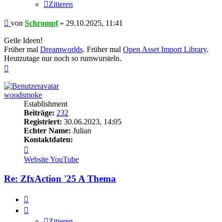
Zitieren
Beitrag
von
Schrompf
»
29.10.2025, 11:41
Geile Ideen!
Früher mal
Dreamworlds
. Früher mal
Open Asset Import Library
.
Heutzutage nur noch so rumwursteln.
Nach
oben
woodsmoke
Establishment
Beiträge:
232
Registriert:
30.06.2023, 14:05
Echter Name:
Julian
Kontaktdaten:
Kontaktdaten
von
Website
YouTube
woodsmoke
Re: ZfxAction '25 A Thema
Zitieren
Zitieren