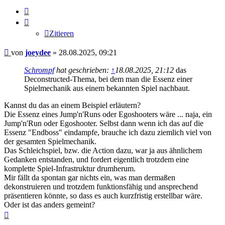
Zitieren
Zitieren
Beitrag
von
joeydee
»
28.08.2025, 09:21
Schrompf
hat geschrieben:
↑
18.08.2025, 21:12
das
Deconstructed-Thema, bei dem man die Essenz einer
Spielmechanik aus einem bekannten Spiel nachbaut.
Kannst du das an einem Beispiel erläutern?
Die Essenz eines Jump'n'Runs oder Egoshooters wäre ... naja, ein
Jump'n'Run oder Egoshooter. Selbst dann wenn ich das auf die
Essenz "Endboss" eindampfe, brauche ich dazu ziemlich viel von
der gesamten Spielmechanik.
Das Schleichspiel, bzw. die Action dazu, war ja aus ähnlichem
Gedanken entstanden, und fordert eigentlich trotzdem eine
komplette Spiel-Infrastruktur drumherum.
Mir fällt da spontan gar nichts ein, was man dermaßen
dekonstruieren und trotzdem funktionsfähig und ansprechend
präsentieren könnte, so dass es auch kurzfristig erstellbar wäre.
Oder ist das anders gemeint?
Nach
oben