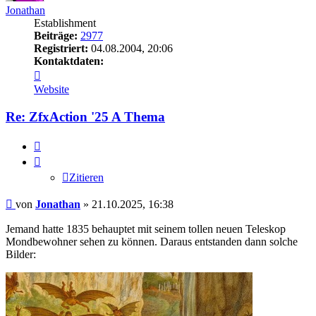
Jonathan
Establishment
Beiträge:
2977
Registriert:
04.08.2004, 20:06
Kontaktdaten:
Kontaktdaten
von
Website
Jonathan
Re: ZfxAction '25 A Thema
Zitieren
Zitieren
Beitrag
von
Jonathan
»
21.10.2025, 16:38
Jemand hatte 1835 behauptet mit seinem tollen neuen Teleskop
Mondbewohner sehen zu können. Daraus entstanden dann solche
Bilder: