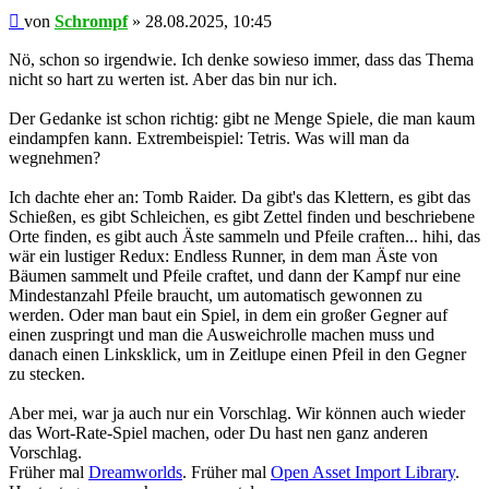
Beitrag
von
Schrompf
»
28.08.2025, 10:45
Nö, schon so irgendwie. Ich denke sowieso immer, dass das Thema
nicht so hart zu werten ist. Aber das bin nur ich.
Der Gedanke ist schon richtig: gibt ne Menge Spiele, die man kaum
eindampfen kann. Extrembeispiel: Tetris. Was will man da
wegnehmen?
Ich dachte eher an: Tomb Raider. Da gibt's das Klettern, es gibt das
Schießen, es gibt Schleichen, es gibt Zettel finden und beschriebene
Orte finden, es gibt auch Äste sammeln und Pfeile craften... hihi, das
wär ein lustiger Redux: Endless Runner, in dem man Äste von
Bäumen sammelt und Pfeile craftet, und dann der Kampf nur eine
Mindestanzahl Pfeile braucht, um automatisch gewonnen zu
werden. Oder man baut ein Spiel, in dem ein großer Gegner auf
einen zuspringt und man die Ausweichrolle machen muss und
danach einen Linksklick, um in Zeitlupe einen Pfeil in den Gegner
zu stecken.
Aber mei, war ja auch nur ein Vorschlag. Wir können auch wieder
das Wort-Rate-Spiel machen, oder Du hast nen ganz anderen
Vorschlag.
Früher mal
Dreamworlds
. Früher mal
Open Asset Import Library
.