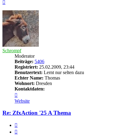
Nach
oben
Schrompf
Moderator
Beiträge:
5406
Registriert:
25.02.2009, 23:44
Benutzertext:
Lernt nur selten dazu
Echter Name:
Thomas
Wohnort:
Dresden
Kontaktdaten:
Kontaktdaten
von
Website
Schrompf
Re: ZfxAction '25 A Thema
Zitieren