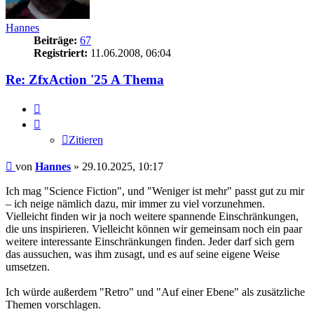
Hannes
Beiträge:
67
Registriert:
11.06.2008, 06:04
Re: ZfxAction '25 A Thema
Zitieren
Zitieren
Beitrag
von
Hannes
»
29.10.2025, 10:17
Ich mag "Science Fiction", und "Weniger ist mehr" passt gut zu mir
– ich neige nämlich dazu, mir immer zu viel vorzunehmen.
Vielleicht finden wir ja noch weitere spannende Einschränkungen,
die uns inspirieren. Vielleicht können wir gemeinsam noch ein paar
weitere interessante Einschränkungen finden. Jeder darf sich gern
das aussuchen, was ihm zusagt, und es auf seine eigene Weise
umsetzen.
Ich würde außerdem "Retro" und "Auf einer Ebene" als zusätzliche
Themen vorschlagen.