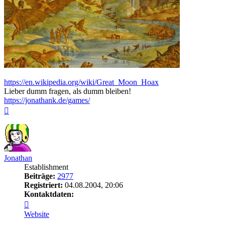
https://en.wikipedia.org/wiki/Great_Moon_Hoax
Lieber dumm fragen, als dumm bleiben!
https://jonathank.de/games/
Nach
oben
Jonathan
Establishment
Beiträge:
2977
Registriert:
04.08.2004, 20:06
Kontaktdaten:
Kontaktdaten
von
Website
Jonathan