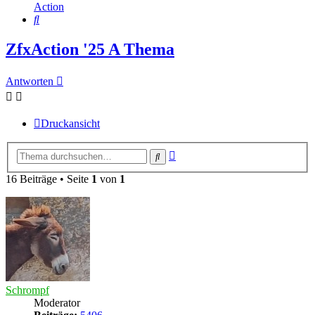
Action
Suche
ZfxAction '25 A Thema
Antworten
Druckansicht
Erweiterte
Suche
Suche
16 Beiträge • Seite
1
von
1
Schrompf
Moderator