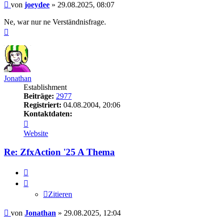
Beitrag
von
joeydee
»
29.08.2025, 08:07
Ne, war nur ne Verständnisfrage.
Nach
oben
Jonathan
Establishment
Beiträge:
2977
Registriert:
04.08.2004, 20:06
Kontaktdaten:
Kontaktdaten
von
Website
Jonathan
Re: ZfxAction '25 A Thema
Zitieren
Zitieren
Beitrag
von
Jonathan
»
29.08.2025, 12:04