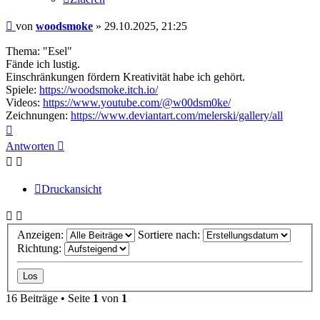
Beitrag
von
woodsmoke
»
29.10.2025, 21:25
Thema: "Esel"
Fände ich lustig.
Einschränkungen fördern Kreativität habe ich gehört.
Spiele:
https://woodsmoke.itch.io/
Videos:
https://www.youtube.com/@w00dsm0ke/
Zeichnungen:
https://www.deviantart.com/melerski/gallery/all
Nach
oben
Antworten
Druckansicht
Anzeigen:
Sortiere nach:
Richtung:
16 Beiträge • Seite
1
von
1