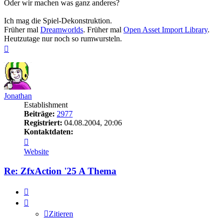
Oder wir machen was ganz anderes?
Ich mag die Spiel-Dekonstruktion.
Früher mal
Dreamworlds
. Früher mal
Open Asset Import Library
.
Heutzutage nur noch so rumwursteln.
Nach
oben
Jonathan
Establishment
Beiträge:
2977
Registriert:
04.08.2004, 20:06
Kontaktdaten:
Kontaktdaten
von
Website
Jonathan
Re: ZfxAction '25 A Thema
Zitieren
Zitieren