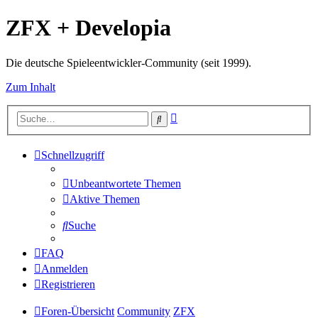
ZFX + Developia
Die deutsche Spieleentwickler-Community (seit 1999).
Zum Inhalt
Erweiterte
Suche
Suche
Schnellzugriff
Unbeantwortete Themen
Aktive Themen
Suche
FAQ
Anmelden
Registrieren
Foren-Übersicht
Community
ZFX