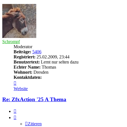
oben
Schrompf
Moderator
Beiträge:
5406
Registriert:
25.02.2009, 23:44
Benutzertext:
Lernt nur selten dazu
Echter Name:
Thomas
Wohnort:
Dresden
Kontaktdaten:
Kontaktdaten
von
Website
Schrompf
Re: ZfxAction '25 A Thema
Zitieren
Zitieren