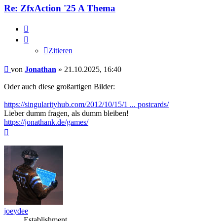
Re: ZfxAction '25 A Thema
Zitieren
Zitieren
Beitrag
von
Jonathan
»
21.10.2025, 16:40
Oder auch diese großartigen Bilder:
https://singularityhub.com/2012/10/15/1 ... postcards/
Lieber dumm fragen, als dumm bleiben!
https://jonathank.de/games/
Nach
oben
joeydee
Establishment