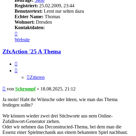
Beiträge:
5406
Registriert:
25.02.2009, 23:44
Benutzertext:
Lernt nur selten dazu
Echter Name:
Thomas
Wohnort:
Dresden
Kontaktdaten:
Kontaktdaten
von
Website
Schrompf
ZfxAction '25 A Thema
Zitieren
Zitieren
Beitrag
von
Schrompf
»
18.08.2025, 21:12
Ja moin! Habt ihr Wünsche oder Ideen, wie man das Thema
festlegen sollte?
Wir können wieder zwei drei Stichworte aus nem Online-
Zufallswort-Generator ziehen.
Oder wir nehmen das Deconstructed-Thema, bei dem man die
Essenz einer Spielmechanik aus einem bekannten Spiel nachbaut.