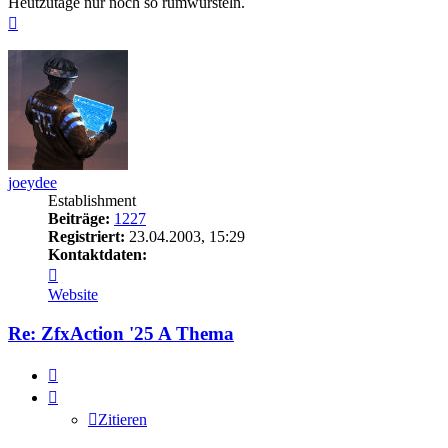
Heutzutage nur noch so rumwursteln.
Nach
oben
joeydee
Establishment
Beiträge:
1227
Registriert:
23.04.2003, 15:29
Kontaktdaten:
Kontaktdaten
von
Website
joeydee
Re: ZfxAction '25 A Thema
Zitieren
Zitieren