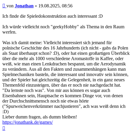
Beitrag
von
Jonathan
»
19.08.2025, 08:56
Ich finde die Spieledokonstruktion auch interessant :D
Ich würde vielleicht noch "geekyHobby" als Thema in den Raum
werfen.
Was ich damit meine: Vielleicht interessiert sich jemand für
polnische Geschichte des 16 Jahrhunderts (ich nicht - gabs da Polen
als Staat überhaupt schon? :D), oder hat einen großartigen Überblick
über die mehr als 1000 verschiedene Aromastoffe in Kaffee, oder
weiß, wie man einen Lenkdrachen bespannt, um die Aerodynamik
zu verändern. Aus all den Fakten und zusammenhängen kann man
Spielmechaniken basteln, die interessant und innovativ sein können,
und der Spieler hat gleichzeitig die Gelegenheit, in ein ganz neues
Themenfeld einzusteigen, über das er noch nie nachgedacht hat.
"Da lernste noch was". Von mir aus können es sogar auch
Eisenbahnen sein, Hauptsache es kommen Dinge vor, von denen
der Durchschnittsmensch noch nie etwas hörte
("Spurweichenverkrümmer nachjustieren", ach was weiß denn ich
:D)
Lieber dumm fragen, als dumm bleiben!
https://jonathank.de/games/
Nach