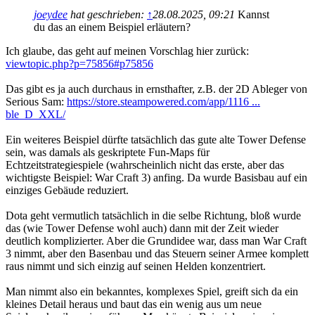
joeydee
hat geschrieben:
↑
28.08.2025, 09:21
Kannst
du das an einem Beispiel erläutern?
Ich glaube, das geht auf meinen Vorschlag hier zurück:
viewtopic.php?p=75856#p75856
Das gibt es ja auch durchaus in ernsthafter, z.B. der 2D Ableger von
Serious Sam:
https://store.steampowered.com/app/1116 ...
ble_D_XXL/
Ein weiteres Beispiel dürfte tatsächlich das gute alte Tower Defense
sein, was damals als geskriptete Fun-Maps für
Echtzeitstrategiespiele (wahrscheinlich nicht das erste, aber das
wichtigste Beispiel: War Craft 3) anfing. Da wurde Basisbau auf ein
einziges Gebäude reduziert.
Dota geht vermutlich tatsächlich in die selbe Richtung, bloß wurde
das (wie Tower Defense wohl auch) dann mit der Zeit wieder
deutlich komplizierter. Aber die Grundidee war, dass man War Craft
3 nimmt, aber den Basenbau und das Steuern seiner Armee komplett
raus nimmt und sich einzig auf seinen Helden konzentriert.
Man nimmt also ein bekanntes, komplexes Spiel, greift sich da ein
kleines Detail heraus und baut das ein wenig aus um neue