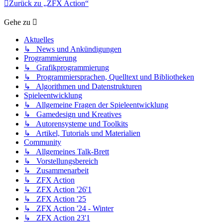
Zurück zu „ZFX Action“
Gehe zu
Aktuelles
↳ News und Ankündigungen
Programmierung
↳ Grafikprogrammierung
↳ Programmiersprachen, Quelltext und Bibliotheken
↳ Algorithmen und Datenstrukturen
Spieleentwicklung
↳ Allgemeine Fragen der Spieleentwicklung
↳ Gamedesign und Kreatives
↳ Autorensysteme und Toolkits
↳ Artikel, Tutorials und Materialien
Community
↳ Allgemeines Talk-Brett
↳ Vorstellungsbereich
↳ Zusammenarbeit
↳ ZFX Action
↳ ZFX Action '26'1
↳ ZFX Action '25
↳ ZFX Action '24 - Winter
↳ ZFX Action 23'1