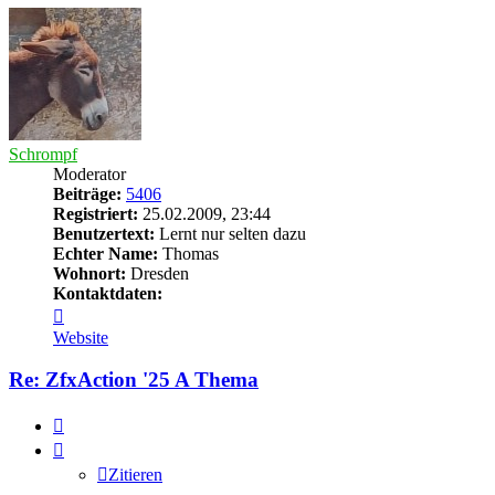
Schrompf
Moderator
Beiträge:
5406
Registriert:
25.02.2009, 23:44
Benutzertext:
Lernt nur selten dazu
Echter Name:
Thomas
Wohnort:
Dresden
Kontaktdaten:
Kontaktdaten
von
Website
Schrompf
Re: ZfxAction '25 A Thema
Zitieren
Zitieren