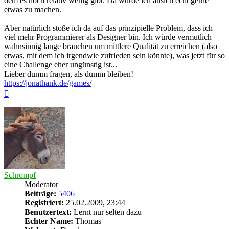
dem es noch relativ wenig gibt. Da würde ich ansich echt gerne
etwas zu machen.
Aber natürlich stoße ich da auf das prinzipielle Problem, dass ich
viel mehr Programmierer als Designer bin. Ich würde vermutlich
wahnsinnig lange brauchen um mittlere Qualität zu erreichen (also
etwas, mit dem ich irgendwie zufrieden sein könnte), was jetzt für so
eine Challenge eher ungünstig ist...
Lieber dumm fragen, als dumm bleiben!
https://jonathank.de/games/
Nach
oben
Schrompf
Moderator
Beiträge:
5406
Registriert:
25.02.2009, 23:44
Benutzertext:
Lernt nur selten dazu
Echter Name:
Thomas