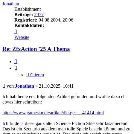
Jonathan
Establishment
Beiträge:
2977
Registriert:
04.08.2004, 20:06
Kontaktdaten:
Kontaktdaten
von
Website
Jonathan
Re: ZfxAction '25 A Thema
Zitieren
Zitieren
Beitrag
von
Jonathan
»
21.10.2025, 10:41
Ich hab heute erst folgenden Artikel gefunden und wollte dazu eh
etwas hier schreiben:
https://www.gamestar.de/artikel/die-ges ... 41414.html
Ich finde ja diese ganz alten Science Fiction Stile sehr faszinierend.
Das ist ein Szenario aus dem man tolle Spiele basteln könnte und zu