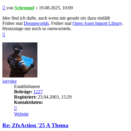
Beitrag
von
Schrompf
»
19.08.2025, 10:09
Idee find ich dufte, auch wenn mir gerade nix dazu einfällt
Früher mal
Dreamworlds
. Früher mal
Open Asset Import Library
.
Heutzutage nur noch so rumwursteln.
Nach
oben
joeydee
Establishment
Beiträge:
1227
Registriert:
23.04.2003, 15:29
Kontaktdaten:
Kontaktdaten
von
Website
joeydee
Re: ZfxAction '25 A Thema