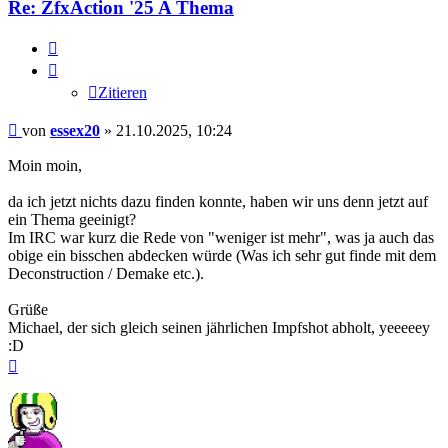
Re: ZfxAction '25 A Thema
Zitieren
Zitieren
Beitrag
von
essex20
»
21.10.2025, 10:24
Moin moin,
da ich jetzt nichts dazu finden konnte, haben wir uns denn jetzt auf
ein Thema geeinigt?
Im IRC war kurz die Rede von "weniger ist mehr", was ja auch das
obige ein bisschen abdecken würde (Was ich sehr gut finde mit dem
Deconstruction / Demake etc.).
Grüße
Michael, der sich gleich seinen jährlichen Impfshot abholt, yeeeeey
:D
Nach
oben