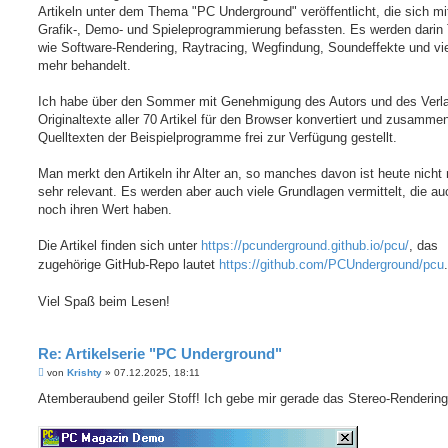
Artikeln unter dem Thema "PC Underground" veröffentlicht, die sich mi
Grafik-, Demo- und Spieleprogrammierung befassten. Es werden dari
wie Software-Rendering, Raytracing, Wegfindung, Soundeffekte und vi
mehr behandelt.
Ich habe über den Sommer mit Genehmigung des Autors und des Verla
Originaltexte aller 70 Artikel für den Browser konvertiert und zusamme
Quelltexten der Beispielprogramme frei zur Verfügung gestellt.
Man merkt den Artikeln ihr Alter an, so manches davon ist heute nicht
sehr relevant. Es werden aber auch viele Grundlagen vermittelt, die a
noch ihren Wert haben.
Die Artikel finden sich unter
https://pcunderground.github.io/pcu/
, das
zugehörige GitHub-Repo lautet
https://github.com/PCUnderground/pcu
.
Viel Spaß beim Lesen!
Re: Artikelserie "PC Underground"
B
von
Krishty
»
07.12.2025, 18:11
e
i
Atemberaubend geiler Stoff! Ich gebe mir gerade das Stereo-Renderin
t
r
a
g