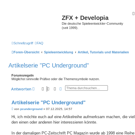
ZFX + Developia
Die deutsche Spieleentwickler-Community
(seit 1999).
Schnellzugriff
FAQ
Foren-Übersicht
Spieleentwicklung
Artikel, Tutorials und Materialien
Artikelserie "PC Underground"
Forumsregeln
Möglichst sinnvolle Präfixe oder die Themensymbole nutzen.
Suche
Erweiterte Suche
Antworten
Artikelserie "PC Underground"
B
von
pcunderground
»
07.12.2025, 14:57
e
i
Hi, ich möchte euch auf eine Artikelreihe aufmerksam machen, die viel
t
den einen oder anderen hier interessieren könnte.
r
a
g
In der damaligen PC-Zeitschrift PC Magazin wurde ab 1998 eine Reihe