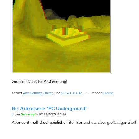
Größten Dank für Archivierung!
seziert
Ace Combat
,
Driver
, und
S.T.A.L.K.E.R.
— rendert
Sterne
Re: Artikelserie "PC Underground"
B
von
Schrompf
»
07.12.2025, 20:46
e
i
Aber echt mal! Bissl peinliche Titel hier und da, aber großartiger Stoff!
t
r
a
g