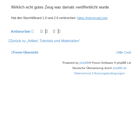
Wirklich echt gutes Zeug was damals veröffentlicht wurde.
Hat den StormWizard 1.0 und 2.0 verbrochen.
https://mirrorcad.com
Antworten
Zurück zu „Artikel, Tutorials und Materialien“
Foren-Übersicht
Alle Coo
Powered by
phpBB
® Forum Software © phpBB Lim
Deutsche Übersetzung durch
phpBB.de
Datenschutz
|
Nutzungsbedingungen