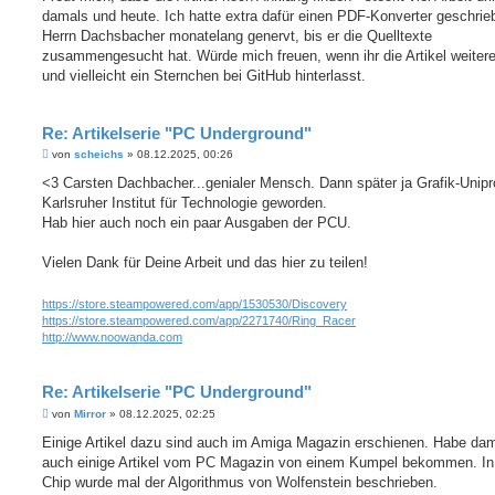
damals und heute. Ich hatte extra dafür einen PDF-Konverter geschrie
Herrn Dachsbacher monatelang genervt, bis er die Quelltexte
zusammengesucht hat. Würde mich freuen, wenn ihr die Artikel weiter
und vielleicht ein Sternchen bei GitHub hinterlasst.
Re: Artikelserie "PC Underground"
B
von
scheichs
»
08.12.2025, 00:26
e
i
<3 Carsten Dachbacher...genialer Mensch. Dann später ja Grafik-Unip
t
Karlsruher Institut für Technologie geworden.
r
a
Hab hier auch noch ein paar Ausgaben der PCU.
g
Vielen Dank für Deine Arbeit und das hier zu teilen!
https://store.steampowered.com/app/1530530/Discovery
https://store.steampowered.com/app/2271740/Ring_Racer
http://www.noowanda.com
Re: Artikelserie "PC Underground"
B
von
Mirror
»
08.12.2025, 02:25
e
i
Einige Artikel dazu sind auch im Amiga Magazin erschienen. Habe da
t
auch einige Artikel vom PC Magazin von einem Kumpel bekommen. In
r
a
Chip wurde mal der Algorithmus von Wolfenstein beschrieben.
g