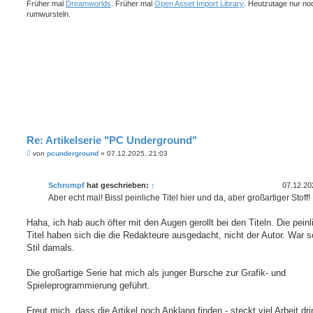
Früher mal
Dreamworlds
. Früher mal
Open Asset Import Library
. Heutzutage nur no
rumwursteln.
Re: Artikelserie "PC Underground"
B
von
pcunderground
»
07.12.2025, 21:03
e
i
t
Schrompf
hat geschrieben:
↑
07.12.20
r
a
Aber echt mal! Bissl peinliche Titel hier und da, aber großartiger Stoff!
g
Haha, ich hab auch öfter mit den Augen gerollt bei den Titeln. Die pein
Titel haben sich die die Redakteure ausgedacht, nicht der Autor. War s
Stil damals.
Die großartige Serie hat mich als junger Bursche zur Grafik- und
Spieleprogrammierung geführt.
Freut mich, dass die Artikel noch Anklang finden - steckt viel Arbeit dri