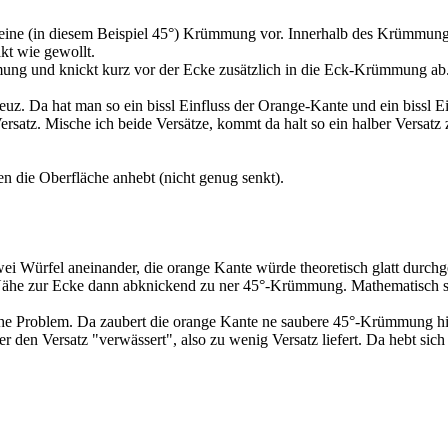
ibt eine (in diesem Beispiel 45°) Krümmung vor. Innerhalb des Krümmu
kt wie gewollt.
ung und knickt kurz vor der Ecke zusätzlich in die Eck-Krümmung ab.
z. Da hat man so ein bissl Einfluss der Orange-Kante und ein bissl Ein
ersatz. Mische ich beide Versätze, kommt da halt so ein halber Versatz
n die Oberfläche anhebt (nicht genug senkt).
wei Würfel aneinander, die orange Kante würde theoretisch glatt durc
Nähe zur Ecke dann abknickend zu ner 45°-Krümmung. Mathematisch sau
he Problem. Da zaubert die orange Kante ne saubere 45°-Krümmung hin
 den Versatz "verwässert", also zu wenig Versatz liefert. Da hebt sich