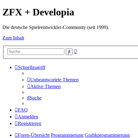
ZFX + Developia
Die deutsche Spieleentwickler-Community (seit 1999).
Zum Inhalt
Erweiterte
Suche
Suche
Schnellzugriff
Unbeantwortete Themen
Aktive Themen
Suche
FAQ
Anmelden
Registrieren
Foren-Übersicht
Programmierung
Grafikprogrammierung