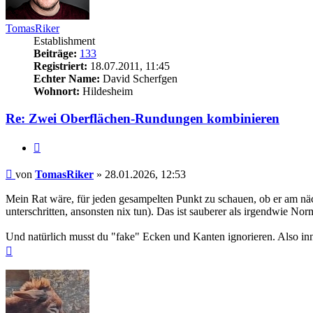
TomasRiker
Establishment
Beiträge:
133
Registriert:
18.07.2011, 11:45
Echter Name:
David Scherfgen
Wohnort:
Hildesheim
Re: Zwei Oberflächen-Rundungen kombinieren
Zitieren
Beitrag
von
TomasRiker
»
28.01.2026, 12:53
Mein Rat wäre, für jeden gesampelten Punkt zu schauen, ob er am näc
unterschritten, ansonsten nix tun). Das ist sauberer als irgendwie N
Und natürlich musst du "fake" Ecken und Kanten ignorieren. Also in
Nach
oben