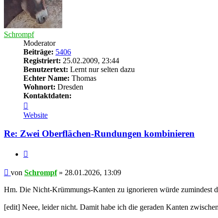
Schrompf
Moderator
Beiträge:
5406
Registriert:
25.02.2009, 23:44
Benutzertext:
Lernt nur selten dazu
Echter Name:
Thomas
Wohnort:
Dresden
Kontaktdaten:
Kontaktdaten
von
Website
Schrompf
Re: Zwei Oberflächen-Rundungen kombinieren
Zitieren
Beitrag
von
Schrompf
»
28.01.2026, 13:09
Hm. Die Nicht-Krümmungs-Kanten zu ignorieren würde zumindest die 
[edit] Neee, leider nicht. Damit habe ich die geraden Kanten zwisch