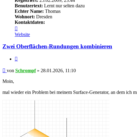
Registriert:
25.02.2009, 23:44
Benutzertext:
Lernt nur selten dazu
Echter Name:
Thomas
Wohnort:
Dresden
Kontaktdaten:
Kontaktdaten
von
Website
Schrompf
Zwei Oberflächen-Rundungen kombinieren
Zitieren
Beitrag
von
Schrompf
»
28.01.2026, 11:10
Moin,
mal wieder ein Problem bei meinem Surface-Generator, an dem ich mi