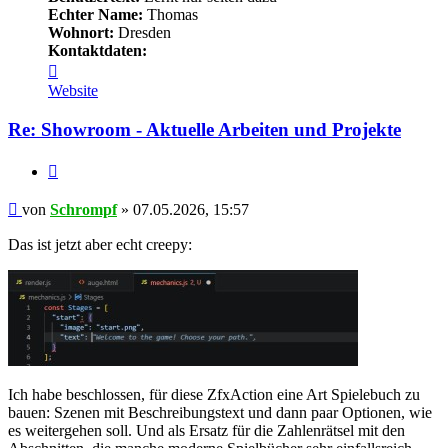
Echter Name:
Thomas
Wohnort:
Dresden
Kontaktdaten:
Kontaktdaten
von
Website
Schrompf
Re: Showroom - Aktuelle Arbeiten und Projekte
Zitieren
Beitrag
von
Schrompf
»
07.05.2026, 15:57
Das ist jetzt aber echt creepy:
Ich habe beschlossen, für diese ZfxAction eine Art Spielebuch zu
bauen: Szenen mit Beschreibungstext und dann paar Optionen, wie
es weitergehen soll. Und als Ersatz für die Zahlenrätsel mit den