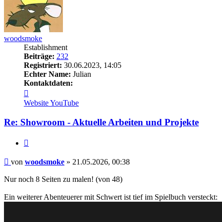
woodsmoke
Establishment
Beiträge:
232
Registriert:
30.06.2023, 14:05
Echter Name:
Julian
Kontaktdaten:
Kontaktdaten
von
Website
YouTube
woodsmoke
Re: Showroom - Aktuelle Arbeiten und Projekte
Zitieren
Beitrag
von
woodsmoke
»
21.05.2026, 00:38
Nur noch 8 Seiten zu malen! (von 48)
Ein weiterer Abenteuerer mit Schwert ist tief im Spielbuch versteckt: