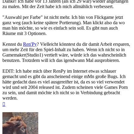
Danke! Ich habe vor 13 Jahren (als ich 29 war) wieder angefangen
zu malen. Mit der Zeit habe ich mich allmählich verbessert.
"Auswahl per Farbe" ist nicht mehr. Ich bin von Flickgame jetzt
ganz weg (auch keine spätere Portierung). Man klickt also da wo
man hin möchte, so wie es einfach sein soll. Es gibt nun auch
Räume mit 3 Optionen.
Kennst du
Ren'Py
? Vielleicht könntest du dir damit Arbeit ersparen,
um mehr Zeit für den Spiel-Inhalt zu haben. Wenn ich nicht so in
Gamemaker(Studio1) vertieft wäre, würde ich das wahrscheinlich
benutzen. Trotzdem will ich das igendwann Mal ausprobieren.
EDIT: Ich habe mich über RenPy im Internet etwas schlauer
gemacht und es gibt da anscheinend einige mMn große Bugs. Ich
hätte gedacht dass es viel ausgereifter ist, da es so viel verwendet
wird und seit 2004 released ist. Zudem scheinen viele Games Porn
zu sein, und damit möchte ich nicht so in Verbindung gebracht
werden.
Nach
oben