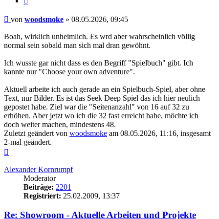
Beitrag
von
woodsmoke
»
08.05.2026, 09:45
Boah, wirklich unheimlich. Es wrd aber wahrscheinlich völlig
normal sein sobald man sich mal dran gewöhnt.
Ich wusste gar nicht dass es den Begriff "Spielbuch" gibt. Ich
kannte nur "Choose your own adventure".
Aktuell arbeite ich auch gerade an ein Spielbuch-Spiel, aber ohne
Text, nur Bilder. Es ist das Seek Deep Spiel das ich hier neulich
gepostet habe. Ziel war die "Seitenanzahl" von 16 auf 32 zu
erhöhen. Aber jetzt wo ich die 32 fast erreicht habe, möchte ich
doch weiter machen, mindestens 48.
Zuletzt geändert von
woodsmoke
am 08.05.2026, 11:16, insgesamt
2-mal geändert.
Nach
oben
Alexander Kornrumpf
Moderator
Beiträge:
2201
Registriert:
25.02.2009, 13:37
Re: Showroom - Aktuelle Arbeiten und Projekte