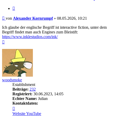
Zitieren
Beitrag
von
Alexander Kornrumpf
»
08.05.2026, 10:21
Ich glaube der englische Begriff ist interactive fiction, unter dem
Begriff findet man auch Engines zum Bleistift:
https://www.inklestudios.com/ink/
Nach
oben
woodsmoke
Establishment
Beiträge:
232
Registriert:
30.06.2023, 14:05
Echter Name:
Julian
Kontaktdaten:
Kontaktdaten
von
Website
YouTube