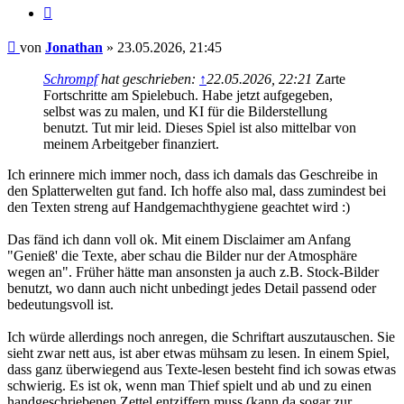
Zitieren
Beitrag
von
Jonathan
»
23.05.2026, 21:45
Schrompf
hat geschrieben:
↑
22.05.2026, 22:21
Zarte
Fortschritte am Spielebuch. Habe jetzt aufgegeben,
selbst was zu malen, und KI für die Bilderstellung
benutzt. Tut mir leid. Dieses Spiel ist also mittelbar von
meinem Arbeitgeber finanziert.
Ich erinnere mich immer noch, dass ich damals das Geschreibe in
den Splatterwelten gut fand. Ich hoffe also mal, dass zumindest bei
den Texten streng auf Handgemachthygiene geachtet wird :)
Das fänd ich dann voll ok. Mit einem Disclaimer am Anfang
"Genieß' die Texte, aber schau die Bilder nur der Atmosphäre
wegen an". Früher hätte man ansonsten ja auch z.B. Stock-Bilder
benutzt, wo dann auch nicht unbedingt jedes Detail passend oder
bedeutungsvoll ist.
Ich würde allerdings noch anregen, die Schriftart auszutauschen. Sie
sieht zwar nett aus, ist aber etwas mühsam zu lesen. In einem Spiel,
dass ganz überwiegend aus Texte-lesen besteht find ich sowas etwas
schwierig. Es ist ok, wenn man Thief spielt und ab und zu einen
handgeschriebenen Zettel entziffern muss (kann da sogar zur