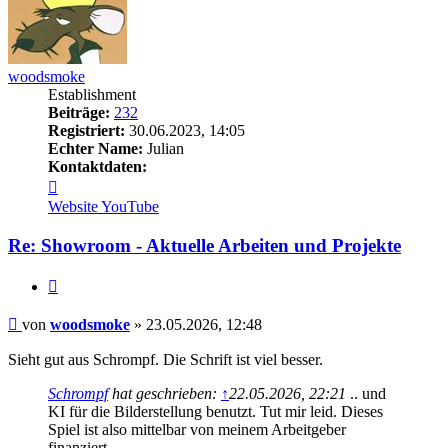
woodsmoke
Establishment
Beiträge:
232
Registriert:
30.06.2023, 14:05
Echter Name:
Julian
Kontaktdaten:
Kontaktdaten
von
Website
YouTube
woodsmoke
Re: Showroom - Aktuelle Arbeiten und Projekte
Zitieren
Beitrag
von
woodsmoke
»
23.05.2026, 12:48
Sieht gut aus Schrompf. Die Schrift ist viel besser.
Schrompf
hat geschrieben:
↑
22.05.2026, 22:21
.. und
KI für die Bilderstellung benutzt. Tut mir leid. Dieses
Spiel ist also mittelbar von meinem Arbeitgeber
finanziert.