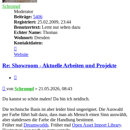
Schrompf
Moderator
Beiträge:
5406
Registriert:
25.02.2009, 23:44
Benutzertext:
Lernt nur selten dazu
Echter Name:
Thomas
Wohnort:
Dresden
Kontaktdaten:
Kontaktdaten
von
Website
Schrompf
Re: Showroom - Aktuelle Arbeiten und Projekte
Zitieren
Beitrag
von
Schrompf
»
21.05.2026, 08:43
Du kannst so schön malen! Da bin ich neidisch.
Die technische Basis ist aber leider bissl ungeeignet. Die Auswahl
per Farbe führt halt dazu, dass man als Mensch einen Sinn auswählt,
aber stattdessen die Farbe die Handlung bestimmt.
Früher mal
Dreamworlds
. Früher mal
Open Asset Import Library
.