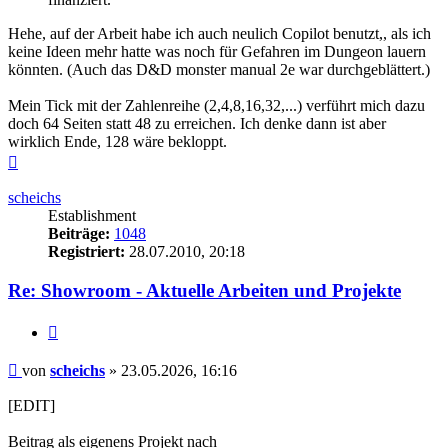
Hehe, auf der Arbeit habe ich auch neulich Copilot benutzt,, als ich
keine Ideen mehr hatte was noch für Gefahren im Dungeon lauern
könnten. (Auch das D&D monster manual 2e war durchgeblättert.)
Mein Tick mit der Zahlenreihe (2,4,8,16,32,...) verführt mich dazu
doch 64 Seiten statt 48 zu erreichen. Ich denke dann ist aber
wirklich Ende, 128 wäre bekloppt.
Nach
oben
scheichs
Establishment
Beiträge:
1048
Registriert:
28.07.2010, 20:18
Re: Showroom - Aktuelle Arbeiten und Projekte
Zitieren
Beitrag
von
scheichs
»
23.05.2026, 16:16
[EDIT]
Beitrag als eigenens Projekt nach