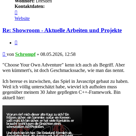
Wohnort:
Dresden
Kontaktdaten:
Kontaktdaten
von
Website
Schrompf
Re: Showroom - Aktuelle Arbeiten und Projekte
Zitieren
Beitrag
von
Schrompf
»
08.05.2026, 12:58
"Choose Your Own Adventure" kenn ich auch als Begriff. Aber
wen kümmert's, ist doch Geschmackssache, wie man das nennt.
Ich bereue es inzwischen, das Spiel in Javascript gebaut zu haben.
Weil ich völlig unterschätzt habe, wieviel ich aufholen muss
gegenüber meinem 30 Jahre gepflegten C++-Framework. Bin
aktuell hier: