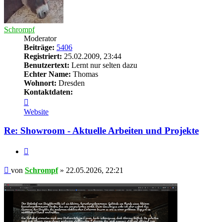
Schrompf
Moderator
Beiträge:
5406
Registriert:
25.02.2009, 23:44
Benutzertext:
Lernt nur selten dazu
Echter Name:
Thomas
Wohnort:
Dresden
Kontaktdaten:
Kontaktdaten
von
Website
Schrompf
Re: Showroom - Aktuelle Arbeiten und Projekte
Zitieren
Beitrag
von
Schrompf
»
22.05.2026, 22:21