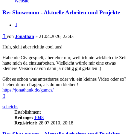
Website
Jonathan
Re: Showroom - Aktuelle Arbeiten und Projekte
Zitieren
Beitrag
von
Jonathan
»
21.04.2026, 22:43
Huh, sieht aber richtig cool aus!
Habe nie Civ gespielt, aber eher nur, weil ich nie wirklich die Zeit
hatte mich da einzuarbeiten. Vielleicht würde mir eine etwas
kleinere Version davon dann ja richtig gut gefallen :)
Gibt es schon was antestbares oder vlt. ein kleines Video oder so?
Lieber dumm fragen, als dumm bleiben!
https://jonathank.de/games/
Nach
oben
scheichs
Establishment
Beiträge:
1048
Registriert:
28.07.2010, 20:18