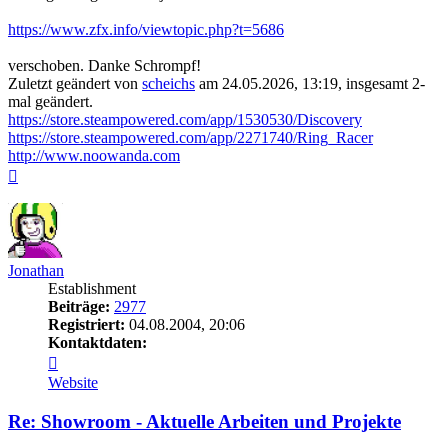
https://www.zfx.info/viewtopic.php?t=5686
verschoben. Danke Schrompf!
Zuletzt geändert von
scheichs
am 24.05.2026, 13:19, insgesamt 2-
mal geändert.
https://store.steampowered.com/app/1530530/Discovery
https://store.steampowered.com/app/2271740/Ring_Racer
http://www.noowanda.com
Nach
oben
Jonathan
Establishment
Beiträge:
2977
Registriert:
04.08.2004, 20:06
Kontaktdaten:
Kontaktdaten
von
Website
Jonathan
Re: Showroom - Aktuelle Arbeiten und Projekte