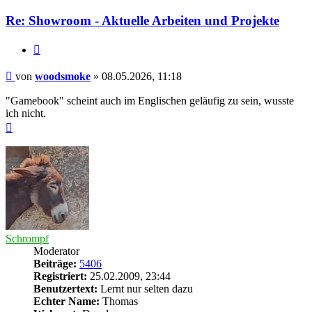
woodsmoke
Re: Showroom - Aktuelle Arbeiten und Projekte
Zitieren
Beitrag
von
woodsmoke
»
08.05.2026, 11:18
"Gamebook" scheint auch im Englischen geläufig zu sein, wusste
ich nicht.
Nach
oben
Schrompf
Moderator
Beiträge:
5406
Registriert:
25.02.2009, 23:44
Benutzertext:
Lernt nur selten dazu
Echter Name:
Thomas