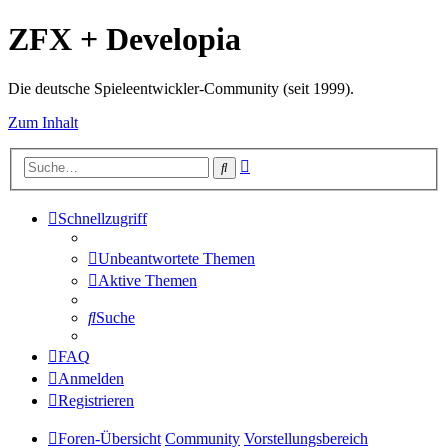
ZFX + Developia
Die deutsche Spieleentwickler-Community (seit 1999).
Zum Inhalt
Erweiterte
Suche
Suche
Schnellzugriff
Unbeantwortete Themen
Aktive Themen
Suche
FAQ
Anmelden
Registrieren
Foren-Übersicht
Community
Vorstellungsbereich