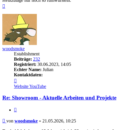
Heutzutage nur noch so rumwursteln.
Nach
oben
woodsmoke
Establishment
Beiträge:
232
Registriert:
30.06.2023, 14:05
Echter Name:
Julian
Kontaktdaten:
Kontaktdaten
von
Website
YouTube
woodsmoke
Re: Showroom - Aktuelle Arbeiten und Projekte
Zitieren
Beitrag
von
woodsmoke
»
21.05.2026, 10:25