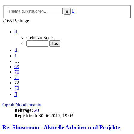
Erweiterte
Suche
Suche
2165 Beiträge
Seite
72
Gehe zu Seite:
von
73
Vorherige
1
…
69
70
71
72
73
Nächste
Oprah Noodlemantra
Beiträge:
20
Registriert:
30.06.2015, 19:03
Re: Showroom - Aktuelle Arbeiten und Projekte