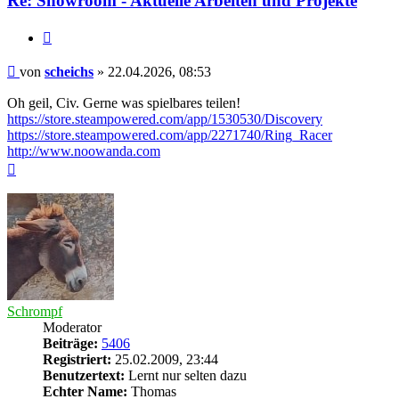
Re: Showroom - Aktuelle Arbeiten und Projekte
Zitieren
Beitrag
von
scheichs
»
22.04.2026, 08:53
Oh geil, Civ. Gerne was spielbares teilen!
https://store.steampowered.com/app/1530530/Discovery
https://store.steampowered.com/app/2271740/Ring_Racer
http://www.noowanda.com
Nach
oben
Schrompf
Moderator
Beiträge:
5406
Registriert:
25.02.2009, 23:44
Benutzertext:
Lernt nur selten dazu
Echter Name:
Thomas