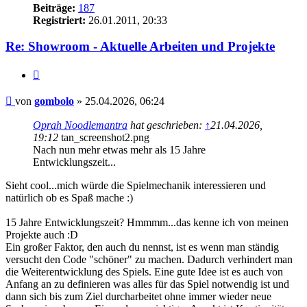
Beiträge:
187
Registriert:
26.01.2011, 20:33
Re: Showroom - Aktuelle Arbeiten und Projekte
Zitieren
Beitrag
von
gombolo
»
25.04.2026, 06:24
Oprah Noodlemantra
hat geschrieben:
↑
21.04.2026,
19:12
tan_screenshot2.png
Nach nun mehr etwas mehr als 15 Jahre
Entwicklungszeit...
Sieht cool...mich würde die Spielmechanik interessieren und
natürlich ob es Spaß mache :)
15 Jahre Entwicklungszeit? Hmmmm...das kenne ich von meinen
Projekte auch :D
Ein großer Faktor, den auch du nennst, ist es wenn man ständig
versucht den Code "schöner" zu machen. Dadurch verhindert man
die Weiterentwicklung des Spiels. Eine gute Idee ist es auch von
Anfang an zu definieren was alles für das Spiel notwendig ist und
dann sich bis zum Ziel durcharbeitet ohne immer wieder neue