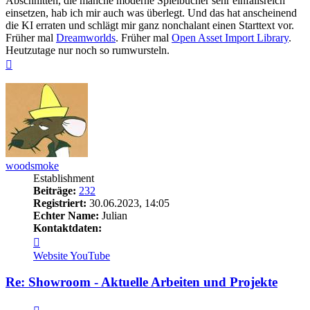
Abschnitten, die manche moderne Spielbücher sehr einfallsreich
einsetzen, hab ich mir auch was überlegt. Und das hat anscheinend
die KI erraten und schlägt mir ganz nonchalant einen Starttext vor.
Früher mal
Dreamworlds
. Früher mal
Open Asset Import Library
.
Heutzutage nur noch so rumwursteln.
Nach
oben
woodsmoke
Establishment
Beiträge:
232
Registriert:
30.06.2023, 14:05
Echter Name:
Julian
Kontaktdaten:
Kontaktdaten
von
Website
YouTube
woodsmoke
Re: Showroom - Aktuelle Arbeiten und Projekte
Zitieren