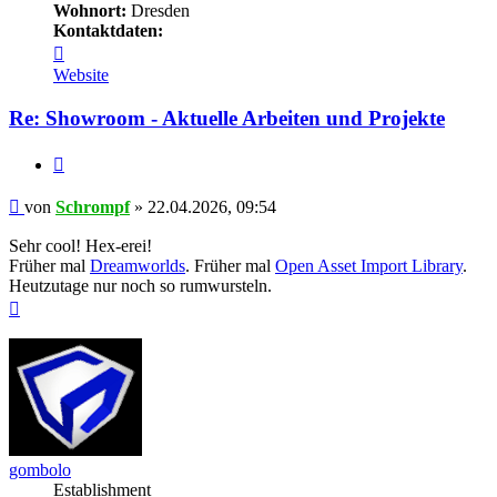
Wohnort:
Dresden
Kontaktdaten:
Kontaktdaten
von
Website
Schrompf
Re: Showroom - Aktuelle Arbeiten und Projekte
Zitieren
Beitrag
von
Schrompf
»
22.04.2026, 09:54
Sehr cool! Hex-erei!
Früher mal
Dreamworlds
. Früher mal
Open Asset Import Library
.
Heutzutage nur noch so rumwursteln.
Nach
oben
gombolo
Establishment