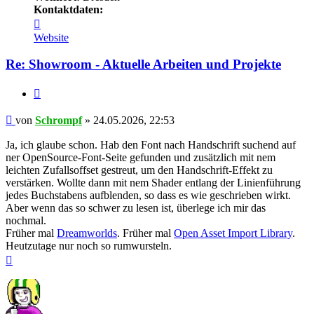
Kontaktdaten:
Kontaktdaten
von
Website
Schrompf
Re: Showroom - Aktuelle Arbeiten und Projekte
Zitieren
Beitrag
von
Schrompf
»
24.05.2026, 22:53
Ja, ich glaube schon. Hab den Font nach Handschrift suchend auf
ner OpenSource-Font-Seite gefunden und zusätzlich mit nem
leichten Zufallsoffset gestreut, um den Handschrift-Effekt zu
verstärken. Wollte dann mit nem Shader entlang der Linienführung
jedes Buchstabens aufblenden, so dass es wie geschrieben wirkt.
Aber wenn das so schwer zu lesen ist, überlege ich mir das
nochmal.
Früher mal
Dreamworlds
. Früher mal
Open Asset Import Library
.
Heutzutage nur noch so rumwursteln.
Nach
oben