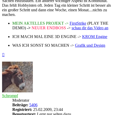
Sachen einzubauen. Ein anderer wichtiger Aspekt ist Kontinuität.
Das fehlt Hobbyisten oft. Jeden Tag ein kleiner Schritt ist besser als
ein großer Schritt und dann eine Woche, einen Monat....nichts zu
machen.
MEIN AKTELLES PROJEKT ->
FirstStrike
(PLAY THE
DEMO)
->
NEUER ENDBOSS
->
schau dir das Video an
ICH MACH MAL EINE 3D ENGINE ->
KROM Engine
WAS ICH SONST SO MACHEN ->
Grafik und Design
Nach
oben
Schrompf
Moderator
Beiträge:
5406
Registriert:
25.02.2009, 23:44
Benutzertext:
Lernt nur selten dazu