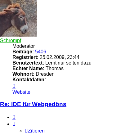
Schrompf
Moderator
Beiträge:
5406
Registriert:
25.02.2009, 23:44
Benutzertext:
Lernt nur selten dazu
Echter Name:
Thomas
Wohnort:
Dresden
Kontaktdaten:
Kontaktdaten
von
Website
Schrompf
Re: IDE für Webgedöns
Zitieren
Zitieren