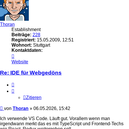
Thoran
Establishment
Beiträge:
228
Registriert:
15.05.2009, 12:51
Wohnort:
Stuttgart
Kontaktdaten:
Kontaktdaten
von
Website
Thoran
Re: IDE für Webgedöns
Zitieren
Zitieren
Beitrag
von
Thoran
»
06.05.2026, 15:42
Ich verwende VS Code. Läuft gut. Vorallem wenn man
irgendwann merkt das es mit TypeScript und Frontend-Techs
wie React, Redux weitergehen soll.