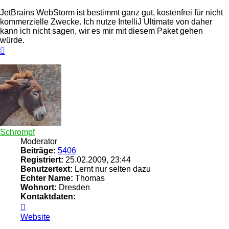
JetBrains WebStorm ist bestimmt ganz gut, kostenfrei für nicht
kommerzielle Zwecke. Ich nutze IntelliJ Ultimate von daher
kann ich nicht sagen, wir es mir mit diesem Paket gehen
würde.
Nach
oben
Schrompf
Moderator
Beiträge:
5406
Registriert:
25.02.2009, 23:44
Benutzertext:
Lernt nur selten dazu
Echter Name:
Thomas
Wohnort:
Dresden
Kontaktdaten:
Kontaktdaten
von
Website
Schrompf