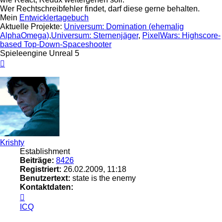
Wer Rechtschreibfehler findet, darf diese gerne behalten.
Mein
Entwicklertagebuch
Aktuelle Projekte:
Universum: Domination (ehemalig
AlphaOmega)
,
Universum: Sternenjäger
,
PixelWars: Highscore-
based Top-Down-Spaceshooter
Spieleengine Unreal 5
Nach
oben
Krishty
Establishment
Beiträge:
8426
Registriert:
26.02.2009, 11:18
Benutzertext:
state is the enemy
Kontaktdaten:
Kontaktdaten
von
ICQ
Krishty