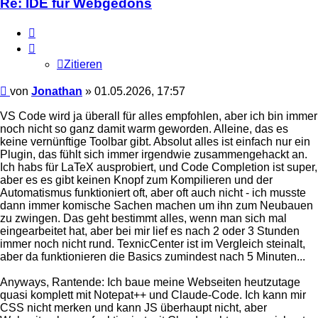
Re: IDE für Webgedöns
Zitieren
Zitieren
Beitrag
von
Jonathan
»
01.05.2026, 17:57
VS Code wird ja überall für alles empfohlen, aber ich bin immer
noch nicht so ganz damit warm geworden. Alleine, das es
keine vernünftige Toolbar gibt. Absolut alles ist einfach nur ein
Plugin, das fühlt sich immer irgendwie zusammengehackt an.
Ich habs für LaTeX ausprobiert, und Code Completion ist super,
aber es es gibt keinen Knopf zum Kompilieren und der
Automatismus funktioniert oft, aber oft auch nicht - ich musste
dann immer komische Sachen machen um ihn zum Neubauen
zu zwingen. Das geht bestimmt alles, wenn man sich mal
eingearbeitet hat, aber bei mir lief es nach 2 oder 3 Stunden
immer noch nicht rund. TexnicCenter ist im Vergleich steinalt,
aber da funktionieren die Basics zumindest nach 5 Minuten...
Anyways, Rantende: Ich baue meine Webseiten heutzutage
quasi komplett mit Notepat++ und Claude-Code. Ich kann mir
CSS nicht merken und kann JS überhaupt nicht, aber