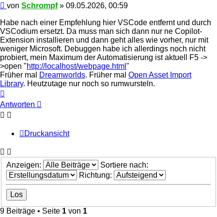
Beitrag
von
Schrompf
»
09.05.2026, 00:59
Habe nach einer Empfehlung hier VSCode entfernt und durch
VSCodium ersetzt. Da muss man sich dann nur ne Copilot-
Extension installieren und dann geht alles wie vorher, nur mit
weniger Microsoft. Debuggen habe ich allerdings noch nicht
probiert, mein Maximum der Automatisierung ist aktuell F5 ->
>open "
http://localhost/webpage.html
"
Früher mal
Dreamworlds
. Früher mal
Open Asset Import
Library
. Heutzutage nur noch so rumwursteln.
Nach
oben
Antworten
Druckansicht
Anzeigen:
Sortiere nach:
Richtung:
9 Beiträge • Seite
1
von
1