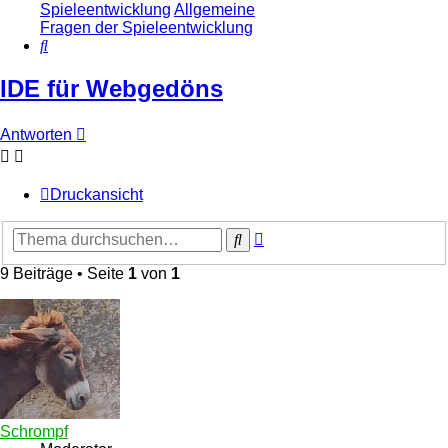
Spieleentwicklung
Allgemeine
Fragen der Spieleentwicklung
Suche
IDE für Webgedöns
Antworten
Druckansicht
Erweiterte
Suche
Suche
9 Beiträge • Seite
1
von
1
Schrompf