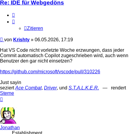
Re: IDE für Webgedöns
Zitieren
Zitieren
Beitrag
von
Krishty
»
06.05.2026, 17:19
Hat VS Code nicht vorletzte Woche erzwungen, dass jeder
Commit automatisch Copilot zugeschrieben wird, auch wenn
Benutzer den gar nicht einsetzen?
https://github.com/microsoft/vscode/pull/310226
Just sayin
seziert
Ace Combat
,
Driver
, und
S.T.A.L.K.E.R.
— rendert
Sterne
Nach
oben
Jonathan
Establishment