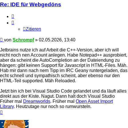
Re: IDE für Webgedöns
Zitieren
Zitieren
Beitrag
von
Schrompf
»
02.05.2026, 13:40
Jetbrains nutze ich auf Arbeit die C++-Version, aber ich will
nicht noch nen Account anlegen. Habe Notepad++ ausprobiert,
aber da scheint die AutoCompletion an der Dateiendung zu
hängen: gibt keinen Support für Javascript in HTML-Files. Mäh.
Hab mir dann nach nem Tipp im IRC Geany runtergeladen, das
echt schnell und sympathisch scheint, aber ebenso nur den
HTML-Teil supported. Mäh Reloaded.
Jetzt bin ich bei Visual Studio Code gelandet und da läuft alles
direkt aus der Kiste. Nagut. Dann halt doch Visual Studio
Früher mal
Dreamworlds
. Früher mal
Open Asset Import
Library
. Heutzutage nur noch so rumwursteln.
Nach
oben