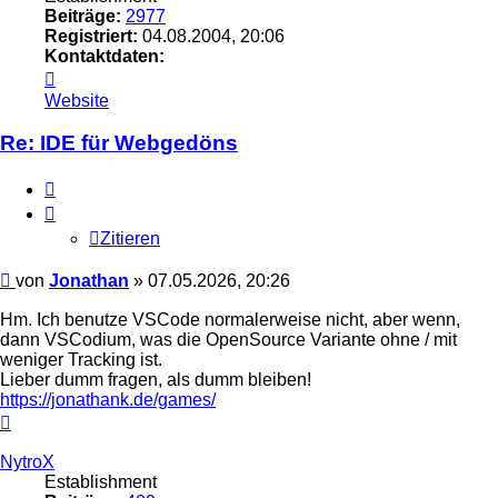
Beiträge:
2977
Registriert:
04.08.2004, 20:06
Kontaktdaten:
Kontaktdaten
von
Website
Jonathan
Re: IDE für Webgedöns
Zitieren
Zitieren
Beitrag
von
Jonathan
»
07.05.2026, 20:26
Hm. Ich benutze VSCode normalerweise nicht, aber wenn,
dann VSCodium, was die OpenSource Variante ohne / mit
weniger Tracking ist.
Lieber dumm fragen, als dumm bleiben!
https://jonathank.de/games/
Nach
oben
NytroX
Establishment