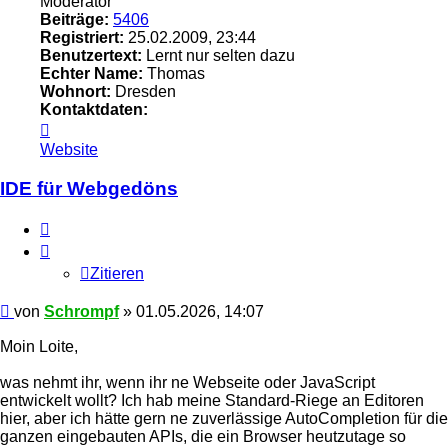
Moderator
Beiträge:
5406
Registriert:
25.02.2009, 23:44
Benutzertext:
Lernt nur selten dazu
Echter Name:
Thomas
Wohnort:
Dresden
Kontaktdaten:
Kontaktdaten
von
Website
Schrompf
IDE für Webgedöns
Zitieren
Zitieren
Beitrag
von
Schrompf
»
01.05.2026, 14:07
Moin Loite,
was nehmt ihr, wenn ihr ne Webseite oder JavaScript
entwickelt wollt? Ich hab meine Standard-Riege an Editoren
hier, aber ich hätte gern ne zuverlässige AutoCompletion für die
ganzen eingebauten APIs, die ein Browser heutzutage so