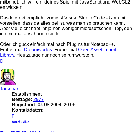
mitbringt. Ich will ein kleines Spiel mit JavaScript und WebGL2
entwickeln.
Das Internet empfiehlt zumeist Visual Studio Code - kann mir
vorstellen, dass da alles bei ist, was man so brauchen kann.
Aber vielleicht habt ihr ja nen weniger microsoftschen Tipp, den
ich mir mal anschauen sollte.
Oder ich guck einfach mal nach Plugins für Notepad++.
Früher mal
Dreamworlds
. Früher mal
Open Asset Import
Library
. Heutzutage nur noch so rumwursteln.
Nach
oben
Jonathan
Establishment
Beiträge:
2977
Registriert:
04.08.2004, 20:06
Kontaktdaten:
Kontaktdaten
von
Website
Jonathan