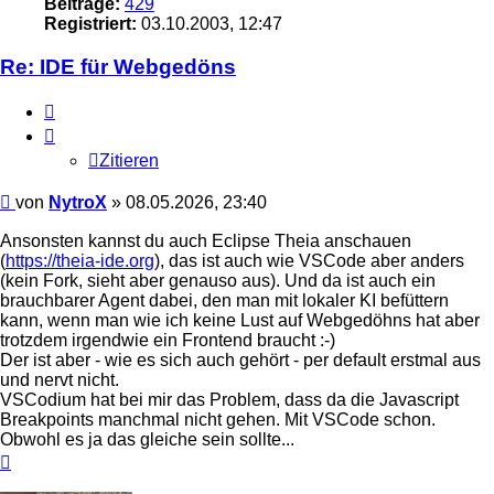
Beiträge:
429
Registriert:
03.10.2003, 12:47
Re: IDE für Webgedöns
Zitieren
Zitieren
Beitrag
von
NytroX
»
08.05.2026, 23:40
Ansonsten kannst du auch Eclipse Theia anschauen
(
https://theia-ide.org
), das ist auch wie VSCode aber anders
(kein Fork, sieht aber genauso aus). Und da ist auch ein
brauchbarer Agent dabei, den man mit lokaler KI befüttern
kann, wenn man wie ich keine Lust auf Webgedöhns hat aber
trotzdem irgendwie ein Frontend braucht :-)
Der ist aber - wie es sich auch gehört - per default erstmal aus
und nervt nicht.
VSCodium hat bei mir das Problem, dass da die Javascript
Breakpoints manchmal nicht gehen. Mit VSCode schon.
Obwohl es ja das gleiche sein sollte...
Nach
oben