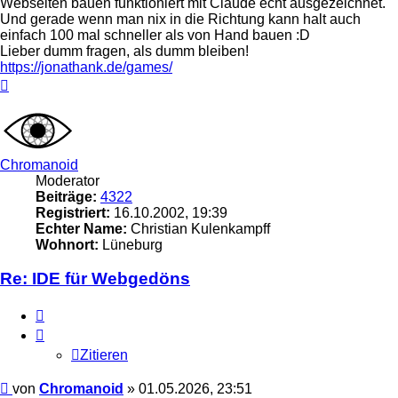
Webseiten bauen funktioniert mit Claude echt ausgezeichnet.
Und gerade wenn man nix in die Richtung kann halt auch
einfach 100 mal schneller als von Hand bauen :D
Lieber dumm fragen, als dumm bleiben!
https://jonathank.de/games/
Nach
oben
Chromanoid
Moderator
Beiträge:
4322
Registriert:
16.10.2002, 19:39
Echter Name:
Christian Kulenkampff
Wohnort:
Lüneburg
Re: IDE für Webgedöns
Zitieren
Zitieren
Beitrag
von
Chromanoid
»
01.05.2026, 23:51