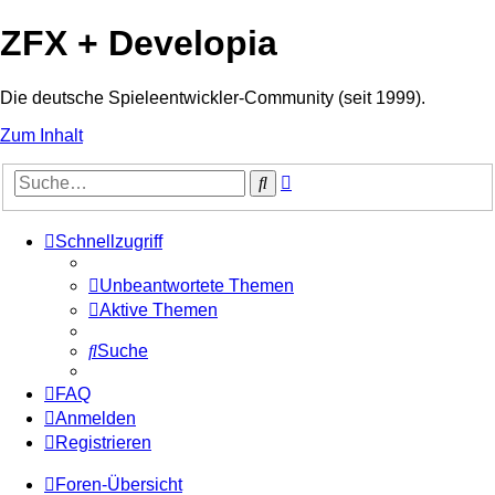
ZFX + Developia
Die deutsche Spieleentwickler-Community (seit 1999).
Zum Inhalt
Erweiterte
Suche
Suche
Schnellzugriff
Unbeantwortete Themen
Aktive Themen
Suche
FAQ
Anmelden
Registrieren
Foren-Übersicht