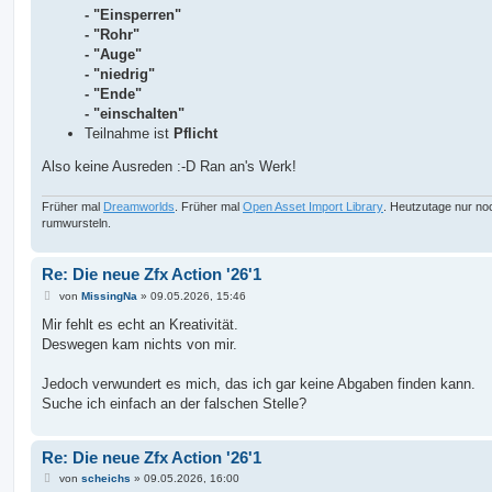
- "Einsperren"
- "Rohr"
- "Auge"
- "niedrig"
- "Ende"
- "einschalten"
Teilnahme ist
Pflicht
Also keine Ausreden :-D Ran an's Werk!
Früher mal
Dreamworlds
. Früher mal
Open Asset Import Library
. Heutzutage nur no
rumwursteln.
Re: Die neue Zfx Action '26'1
B
von
MissingNa
»
09.05.2026, 15:46
e
i
Mir fehlt es echt an Kreativität.
t
Deswegen kam nichts von mir.
r
a
g
Jedoch verwundert es mich, das ich gar keine Abgaben finden kann.
Suche ich einfach an der falschen Stelle?
Re: Die neue Zfx Action '26'1
B
von
scheichs
»
09.05.2026, 16:00
e