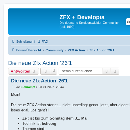
ZFX + Developia
Die deutsche Spieleentwickler-Community
(seit 1999).
Schnellzugriff
FAQ
Foren-Übersicht
Community
ZFX Action
ZFX Action '26'1
Die neue Zfx Action '26'1
Suche
Erweit
Antworten
Die neue Zfx Action '26'1
B
von
Schrompf
»
28.04.2026, 20:44
e
i
Moin!
t
r
a
Die neue ZFX Action startet... nicht unbedingt genau jetzt, aber eigentl
g
isses egal. Los geht's!
Zeit ist bis zum
Sonntag dem 31. Mai
Technik ist
beliebig
Themen sind: