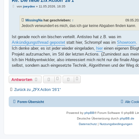
Re: Die neue Zfx Action '26'1
B
von
joeydee
»
11.05.2026, 16:35
e
i
t
MissingNa
hat geschrieben:
↑
09.05.20
r
a
Jedoch verwundert es mich, das ich gar keine Abgaben finden kann.
g
Ist gerade noch ein bischen verteilt. Antisteo hat z.B. was im
Ankündigungsthread gepostet
statt hier, Schrompf was im
Showroom
.
Ich denke aber, es ist jeder wieder eingeladen,
hier
einen eigenen Blogt
Projekt aufzumachen, im Stil der letzten Actions. (Zumindest aus mein
Ich bin Hobbyentwickler, also interessiert mich nicht nur die finale Abg
selbst, sondern auch eingesetzte Technik, Algorithmen und der Weg do
Antworten
Zurück zu „ZFX Action '26'1“
Foren-Übersicht
Alle Coo
Powered by
phpBB
® Forum Software © phpBB Lim
Deutsche Übersetzung durch
phpBB.de
Datenschutz
|
Nutzungsbedingungen