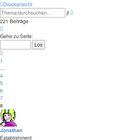
Druckansicht
Suche
Erweiterte
Suche
221 Beiträge
Seite
8
Gehe zu Seite:
von
8
Vorherige
1
…
4
5
6
7
8
Jonathan
Establishment