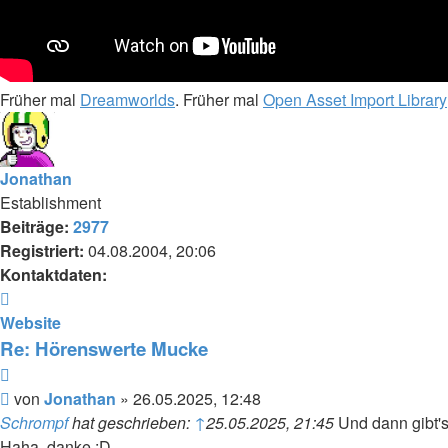
Früher mal
Dreamworlds
. Früher mal
Open Asset Import Library
Jonathan
Establishment
Beiträge:
2977
Registriert:
04.08.2004, 20:06
Kontaktdaten:
Kontaktdaten
von
Website
Jonathan
Re: Hörenswerte Mucke
Zitieren
Beitrag
von
Jonathan
»
26.05.2025, 12:48
Schrompf
hat geschrieben:
↑
25.05.2025, 21:45
Und dann gibt'
Haha, danke :D