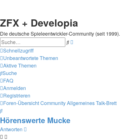
ZFX + Developia
Die deutsche Spieleentwickler-Community (seit 1999).
Suche
Erweiterte
Suche
Schnellzugriff
Unbeantwortete Themen
Aktive Themen
Suche
FAQ
Anmelden
Registrieren
Foren-Übersicht
Community
Allgemeines Talk-Brett
Suche
Hörenswerte Mucke
Antworten