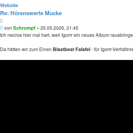
von
Website
Schrompf
Re: Hörenswerte Mucke
Zitieren
Beitrag
von
Schrompf
»
25.05.2025, 21:45
Ich necroe hier mal hart, weil Igorrr ein neues Album rausbringe
Da hätten wir zum Einen
Blastbeat Falafel
- für Igorrr-Verhält