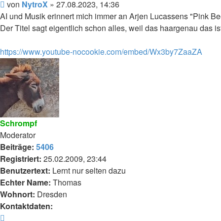
Beitrag
von
NytroX
»
27.08.2023, 14:36
AI und Musik erinnert mich immer an Arjen Lucassens "Pink Bee
Der Titel sagt eigentlich schon alles, weil das haargenau das is
https://www.youtube-nocookie.com/embed/Wx3by7ZaaZA
Schrompf
Moderator
Beiträge:
5406
Registriert:
25.02.2009, 23:44
Benutzertext:
Lernt nur selten dazu
Echter Name:
Thomas
Wohnort:
Dresden
Kontaktdaten:
Kontaktdaten