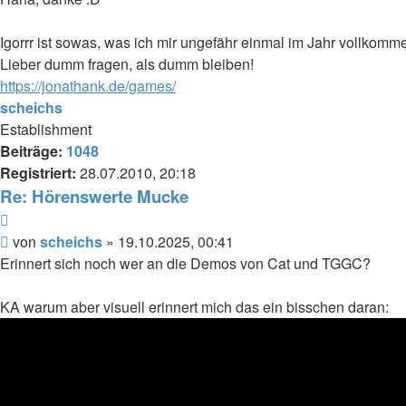
Igorrr ist sowas, was ich mir ungefähr einmal im Jahr vollkom
Lieber dumm fragen, als dumm bleiben!
https://jonathank.de/games/
scheichs
Establishment
Beiträge:
1048
Registriert:
28.07.2010, 20:18
Re: Hörenswerte Mucke
Zitieren
Beitrag
von
scheichs
»
19.10.2025, 00:41
Erinnert sich noch wer an die Demos von Cat und TGGC?
KA warum aber visuell erinnert mich das ein bisschen daran: