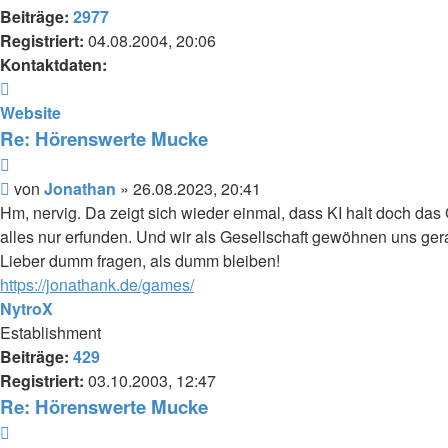
Beiträge:
2977
Registriert:
04.08.2004, 20:06
Kontaktdaten:
Kontaktdaten
von
Website
Jonathan
Re: Hörenswerte Mucke
Zitieren
Beitrag
von
Jonathan
»
26.08.2023, 20:41
Hm, nervig. Da zeigt sich wieder einmal, dass KI halt doch das G
alles nur erfunden. Und wir als Gesellschaft gewöhnen uns ge
Lieber dumm fragen, als dumm bleiben!
https://jonathank.de/games/
NytroX
Establishment
Beiträge:
429
Registriert:
03.10.2003, 12:47
Re: Hörenswerte Mucke
Zitieren