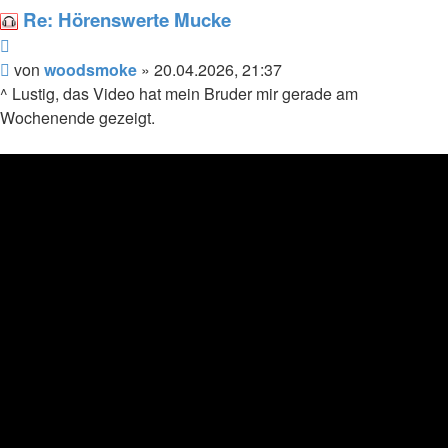
woodsmoke
Re: Hörenswerte Mucke
Zitieren
Beitrag
von
woodsmoke
»
20.04.2026, 21:37
^ Lustig, das Video hat mein Bruder mir gerade am
Wochenende gezeigt.