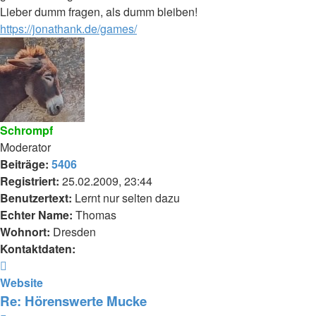
Lieber dumm fragen, als dumm bleiben!
https://jonathank.de/games/
Schrompf
Moderator
Beiträge:
5406
Registriert:
25.02.2009, 23:44
Benutzertext:
Lernt nur selten dazu
Echter Name:
Thomas
Wohnort:
Dresden
Kontaktdaten:
Kontaktdaten
von
Website
Schrompf
Re: Hörenswerte Mucke