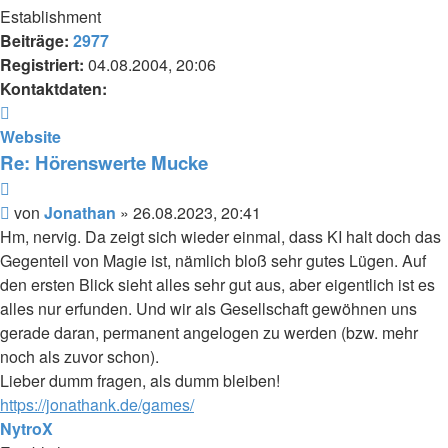
Establishment
Beiträge:
2977
Registriert:
04.08.2004, 20:06
Kontaktdaten:
Kontaktdaten
von
Website
Jonathan
Re: Hörenswerte Mucke
Zitieren
Beitrag
von
Jonathan
»
26.08.2023, 20:41
Hm, nervig. Da zeigt sich wieder einmal, dass KI halt doch das
Gegenteil von Magie ist, nämlich bloß sehr gutes Lügen. Auf
den ersten Blick sieht alles sehr gut aus, aber eigentlich ist es
alles nur erfunden. Und wir als Gesellschaft gewöhnen uns
gerade daran, permanent angelogen zu werden (bzw. mehr
noch als zuvor schon).
Lieber dumm fragen, als dumm bleiben!
https://jonathank.de/games/
NytroX