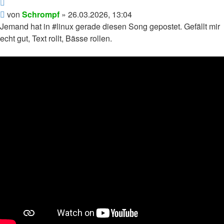
Zitieren
Beitrag
von
Schrompf
»
26.03.2026, 13:04
Jemand hat in #linux gerade diesen Song gepostet. Gefällt mir
echt gut, Text rollt, Bässe rollen.