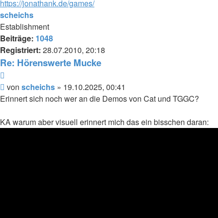
https://jonathank.de/games/
scheichs
Establishment
Beiträge:
1048
Registriert:
28.07.2010, 20:18
Re: Hörenswerte Mucke
Zitieren
Beitrag
von
scheichs
»
19.10.2025, 00:41
Erinnert sich noch wer an die Demos von Cat und TGGC?
KA warum aber visuell erinnert mich das ein bisschen daran: