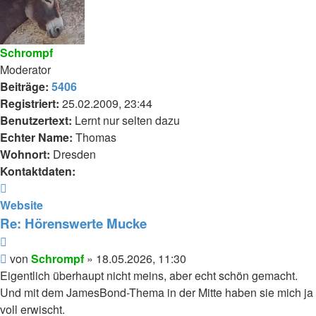
Schrompf
Moderator
Beiträge:
5406
Registriert:
25.02.2009, 23:44
Benutzertext:
Lernt nur selten dazu
Echter Name:
Thomas
Wohnort:
Dresden
Kontaktdaten:
Kontaktdaten
von
Website
Schrompf
Re: Hörenswerte Mucke
Zitieren
Beitrag
von
Schrompf
»
18.05.2026, 11:30
Eigentlich überhaupt nicht meins, aber echt schön gemacht.
Und mit dem JamesBond-Thema in der Mitte haben sie mich ja
voll erwischt.