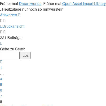
Früher mal
Dreamworlds
. Früher mal
Open Asset Import Library
. Heutzutage nur noch so rumwursteln.
Antworten
Druckansicht
221 Beiträge
Seite
8
Gehe zu Seite:
von
8
Vorherige
1
…
4
5
6
7
8