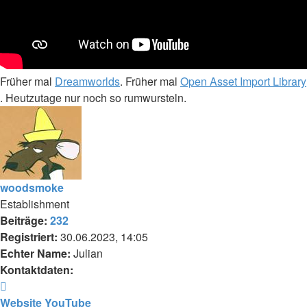
Früher mal
Dreamworlds
. Früher mal
Open Asset Import Library
. Heutzutage nur noch so rumwursteln.
woodsmoke
Establishment
Beiträge:
232
Registriert:
30.06.2023, 14:05
Echter Name:
Julian
Kontaktdaten:
Kontaktdaten
von
Website
YouTube