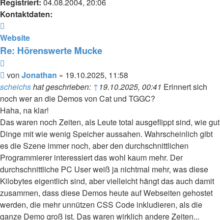
Registriert:
04.08.2004, 20:06
Kontaktdaten:
Kontaktdaten
von
Website
Jonathan
Re: Hörenswerte Mucke
Zitieren
Beitrag
von
Jonathan
»
19.10.2025, 11:58
scheichs
hat geschrieben:
↑
19.10.2025, 00:41
Erinnert sich
noch wer an die Demos von Cat und TGGC?
Haha, na klar!
Das waren noch Zeiten, als Leute total ausgeflippt sind, wie gut
Dinge mit wie wenig Speicher aussahen. Wahrscheinlich gibt
es die Szene immer noch, aber den durchschnittlichen
Programmierer interessiert das wohl kaum mehr. Der
durchschnittliche PC User weiß ja nichtmal mehr, was diese
Kilobytes eigentlich sind, aber vielleicht hängt das auch damit
zusammen, dass diese Demos heute auf Webseiten gehostet
werden, die mehr unnützen CSS Code inkludieren, als die
ganze Demo groß ist. Das waren wirklich andere Zeiten...