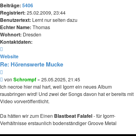
Beiträge:
5406
Registriert:
25.02.2009, 23:44
Benutzertext:
Lernt nur selten dazu
Echter Name:
Thomas
Wohnort:
Dresden
Kontaktdaten:
Kontaktdaten
von
Website
Schrompf
Re: Hörenswerte Mucke
Zitieren
Beitrag
von
Schrompf
»
25.05.2025, 21:45
Ich necroe hier mal hart, weil Igorrr ein neues Album
rausbringen wird! Und zwei der Songs davon hat er bereits mit
Video vorveröffentlicht.
Da hätten wir zum Einen
Blastbeat Falafel
- für Igorrr-
Verhältnisse erstaunlich bodenständiger Groove Metal