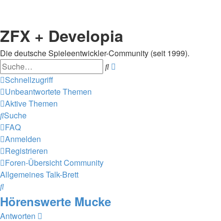
ZFX + Developia
Die deutsche Spieleentwickler-Community (seit 1999).
Suche
Erweiterte
Suche
Schnellzugriff
Unbeantwortete Themen
Aktive Themen
Suche
FAQ
Anmelden
Registrieren
Foren-Übersicht
Community
Allgemeines Talk-Brett
Suche
Hörenswerte Mucke
Antworten