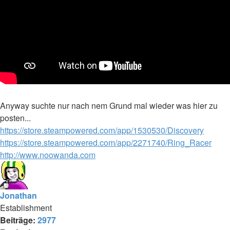
Anyway suchte nur nach nem Grund mal wieder was hier zu
posten...
https://store.steampowered.com/app/1530530/Discovery
https://store.steampowered.com/app/2271740/Ring_Racer
http://www.noowanda.com
Jonathan
Establishment
Beiträge:
2977