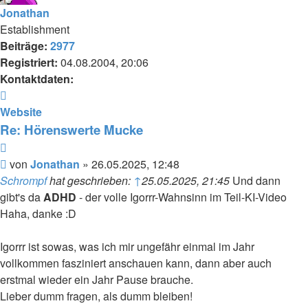
Jonathan
Establishment
Beiträge:
2977
Registriert:
04.08.2004, 20:06
Kontaktdaten:
Kontaktdaten
von
Website
Jonathan
Re: Hörenswerte Mucke
Zitieren
Beitrag
von
Jonathan
»
26.05.2025, 12:48
Schrompf
hat geschrieben:
↑
25.05.2025, 21:45
Und dann
gibt's da
ADHD
- der volle Igorrr-Wahnsinn im Teil-KI-Video
Haha, danke :D
Igorrr ist sowas, was ich mir ungefähr einmal im Jahr
vollkommen fasziniert anschauen kann, dann aber auch
erstmal wieder ein Jahr Pause brauche.
Lieber dumm fragen, als dumm bleiben!