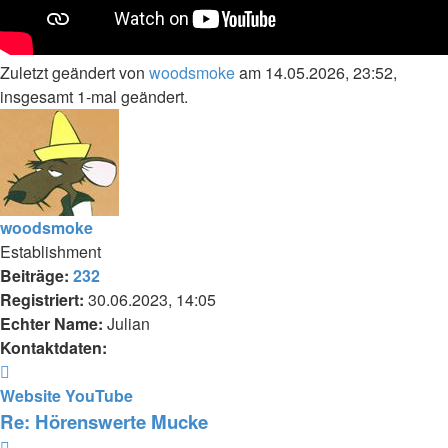
Zuletzt geändert von
woodsmoke
am 14.05.2026, 23:52,
insgesamt 1-mal geändert.
woodsmoke
Establishment
Beiträge:
232
Registriert:
30.06.2023, 14:05
Echter Name:
Julian
Kontaktdaten:
Kontaktdaten
von
Website
YouTube
woodsmoke
Re: Hörenswerte Mucke
Zitieren