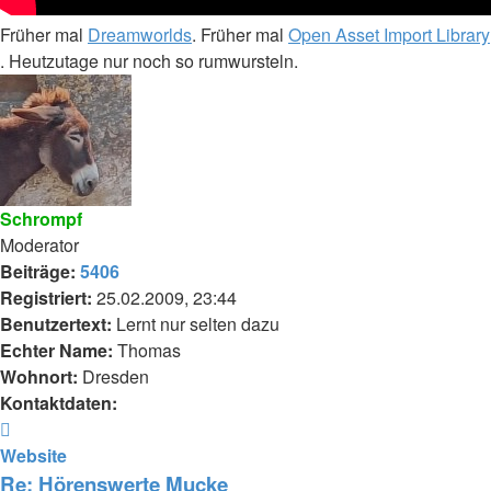
Früher mal
Dreamworlds
. Früher mal
Open Asset Import Library
. Heutzutage nur noch so rumwursteln.
Schrompf
Moderator
Beiträge:
5406
Registriert:
25.02.2009, 23:44
Benutzertext:
Lernt nur selten dazu
Echter Name:
Thomas
Wohnort:
Dresden
Kontaktdaten:
Kontaktdaten
von
Website
Schrompf
Re: Hörenswerte Mucke