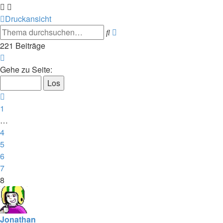
Druckansicht
Suche
Erweiterte
Suche
221 Beiträge
Seite
8
Gehe zu Seite:
von
8
Vorherige
1
…
4
5
6
7
8
Jonathan