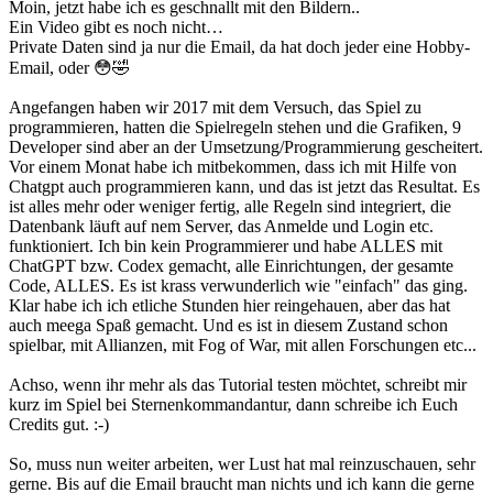
Moin, jetzt habe ich es geschnallt mit den Bildern..
Ein Video gibt es noch nicht…
Private Daten sind ja nur die Email, da hat doch jeder eine Hobby-
Email, oder 😳🤣
Angefangen haben wir 2017 mit dem Versuch, das Spiel zu
programmieren, hatten die Spielregeln stehen und die Grafiken, 9
Developer sind aber an der Umsetzung/Programmierung gescheitert.
Vor einem Monat habe ich mitbekommen, dass ich mit Hilfe von
Chatgpt auch programmieren kann, und das ist jetzt das Resultat. Es
ist alles mehr oder weniger fertig, alle Regeln sind integriert, die
Datenbank läuft auf nem Server, das Anmelde und Login etc.
funktioniert. Ich bin kein Programmierer und habe ALLES mit
ChatGPT bzw. Codex gemacht, alle Einrichtungen, der gesamte
Code, ALLES. Es ist krass verwunderlich wie "einfach" das ging.
Klar habe ich ich etliche Stunden hier reingehauen, aber das hat
auch meega Spaß gemacht. Und es ist in diesem Zustand schon
spielbar, mit Allianzen, mit Fog of War, mit allen Forschungen etc...
Achso, wenn ihr mehr als das Tutorial testen möchtet, schreibt mir
kurz im Spiel bei Sternenkommandantur, dann schreibe ich Euch
Credits gut. :-)
So, muss nun weiter arbeiten, wer Lust hat mal reinzuschauen, sehr
gerne. Bis auf die Email braucht man nichts und ich kann die gerne