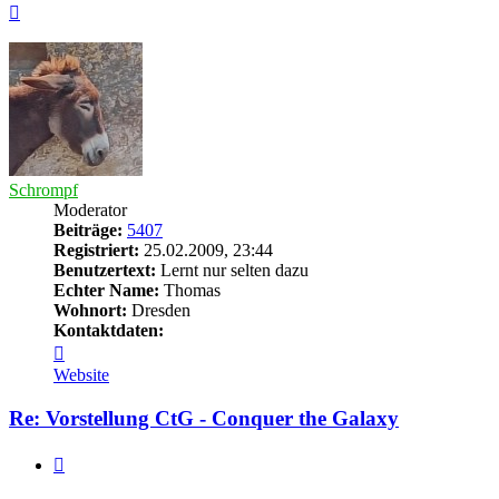
Nach
oben
Schrompf
Moderator
Beiträge:
5407
Registriert:
25.02.2009, 23:44
Benutzertext:
Lernt nur selten dazu
Echter Name:
Thomas
Wohnort:
Dresden
Kontaktdaten:
Kontaktdaten
von
Website
Schrompf
Re: Vorstellung CtG - Conquer the Galaxy
Zitieren