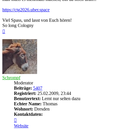
https://ctg2026.uber.space
Viel Spass, und lasst von Euch hören!
So long Cologny
Nach
oben
Schrompf
Moderator
Beiträge:
5407
Registriert:
25.02.2009, 23:44
Benutzertext:
Lernt nur selten dazu
Echter Name:
Thomas
Wohnort:
Dresden
Kontaktdaten:
Kontaktdaten
von
Website
Schrompf