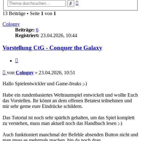
Erweiterte
Suche
Suche
13 Beiträge • Seite
1
von
1
Cologny
Beiträge:
6
Registriert:
23.04.2026, 10:44
Vorstellung CtG - Conquer the Galaxy
Zitieren
Beitrag
von
Cologny
»
23.04.2026, 10:51
Hallo Spielentwickler und Game-freaks ;-)
Habe ein rundenbasiertes Weltraumspiel entwickelt und wollte Euch
das Vorstellen. Ihr könnt an dem offenen Betatest teilnehmen und
mir sehr gerne eure Eindrücke schildern.
Das Tutorial ist noch sehr spärlich gehalten, um das Spiel komplett
zu verstehen, muss man aktuell noch das Handbuch lesen ;-)
Auch funktioniert manchmal der Befehle absenden Button nicht und
man muss es mehrmals machen, bin da noch dran...