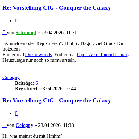
Re: Vorstellung CtG - Conquer the Galaxy
Zitieren
Beitrag
von
Schrompf
»
23.04.2026, 11:31
"Anmelden oder Registrieren". Hmhm. Nagut, viel Glück Dir
trotzdem.
Früher mal
Dreamworlds
. Früher mal
Open Asset Import Library
.
Heutzutage nur noch so rumwursteln.
Nach
oben
Cologny
Beiträge:
6
Registriert:
23.04.2026, 10:44
Re: Vorstellung CtG - Conquer the Galaxy
Zitieren
Beitrag
von
Cologny
»
23.04.2026, 11:33
Hi, was meinst du mit Hmhm?