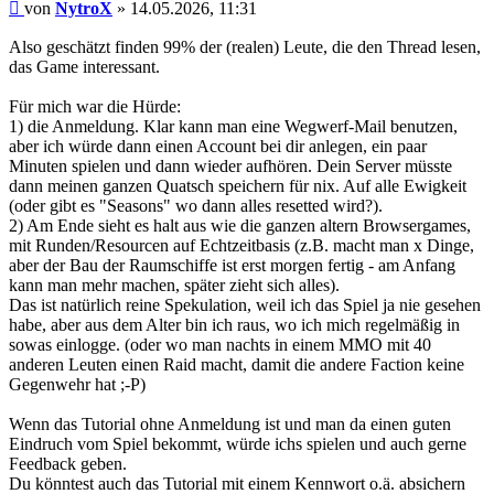
Beitrag
von
NytroX
»
14.05.2026, 11:31
Also geschätzt finden 99% der (realen) Leute, die den Thread lesen,
das Game interessant.
Für mich war die Hürde:
1) die Anmeldung. Klar kann man eine Wegwerf-Mail benutzen,
aber ich würde dann einen Account bei dir anlegen, ein paar
Minuten spielen und dann wieder aufhören. Dein Server müsste
dann meinen ganzen Quatsch speichern für nix. Auf alle Ewigkeit
(oder gibt es "Seasons" wo dann alles resetted wird?).
2) Am Ende sieht es halt aus wie die ganzen altern Browsergames,
mit Runden/Resourcen auf Echtzeitbasis (z.B. macht man x Dinge,
aber der Bau der Raumschiffe ist erst morgen fertig - am Anfang
kann man mehr machen, später zieht sich alles).
Das ist natürlich reine Spekulation, weil ich das Spiel ja nie gesehen
habe, aber aus dem Alter bin ich raus, wo ich mich regelmäßig in
sowas einlogge. (oder wo man nachts in einem MMO mit 40
anderen Leuten einen Raid macht, damit die andere Faction keine
Gegenwehr hat ;-P)
Wenn das Tutorial ohne Anmeldung ist und man da einen guten
Eindruch vom Spiel bekommt, würde ichs spielen und auch gerne
Feedback geben.
Du könntest auch das Tutorial mit einem Kennwort o.ä. absichern