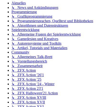
Aktuelles
↳ News und Ankündigungen
Programmierung
↳ Grafikprogrammierung
↳ Programmiersprachen, Quelltext und Bibliotheken
↳ Algorithmen und Datenstrukturen
Spieleentwicklung
↳ Allgemeine Fragen der Spieleentwicklung
↳ Gamedesign und Kreatives
↳ Autorensysteme und Toolkits
↳ Artikel, Tutorials und Materialien
Community
↳ Allgemeines Talk-Brett
↳ Vorstellungsbereich
↳ Zusammenarbeit
↳ ZFX Action
↳ ZFX Action '26'1
↳ ZFX Action '25
↳ ZFX Action '24 - Winter
↳ ZFX Action 23'1
↳ ZFX Halloween'21 Action
↳ ZFX Action XVIII
↳ ZFX Action XVII
↳ ZFX Action XVI