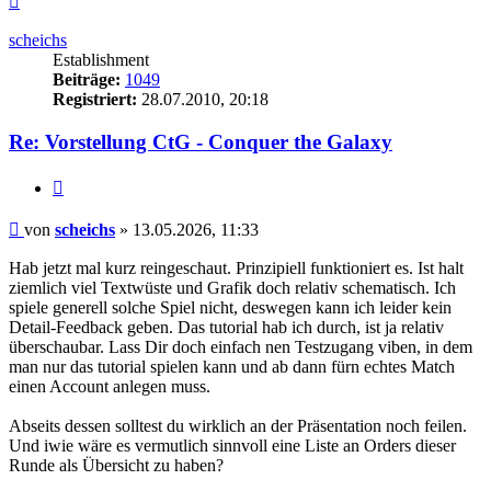
oben
scheichs
Establishment
Beiträge:
1049
Registriert:
28.07.2010, 20:18
Re: Vorstellung CtG - Conquer the Galaxy
Zitieren
Beitrag
von
scheichs
»
13.05.2026, 11:33
Hab jetzt mal kurz reingeschaut. Prinzipiell funktioniert es. Ist halt
ziemlich viel Textwüste und Grafik doch relativ schematisch. Ich
spiele generell solche Spiel nicht, deswegen kann ich leider kein
Detail-Feedback geben. Das tutorial hab ich durch, ist ja relativ
überschaubar. Lass Dir doch einfach nen Testzugang viben, in dem
man nur das tutorial spielen kann und ab dann fürn echtes Match
einen Account anlegen muss.
Abseits dessen solltest du wirklich an der Präsentation noch feilen.
Und iwie wäre es vermutlich sinnvoll eine Liste an Orders dieser
Runde als Übersicht zu haben?