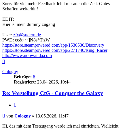
Sorry für viel mehr Feedback fehlt mir auch die Zeit. Gutes
Schaffen weiterhin!
EDIT:
Hier ist mein dummy zugang
User:
zfx@sudern.de
PWD: cc&+~']N8s*T;zW
https://store.steampowered.com/app/1530530/Discovery
https://store.steampowered.com/app/2271740/Ring_Racer
http://www.noowanda.com
Nach
oben
Cologny
Beiträge:
6
Registriert:
23.04.2026, 10:44
Re: Vorstellung CtG - Conquer the Galaxy
Zitieren
Beitrag
von
Cologny
»
13.05.2026, 11:47
Hi, das mit dem Testzugang werde ich mal einrichten. Vielleicht