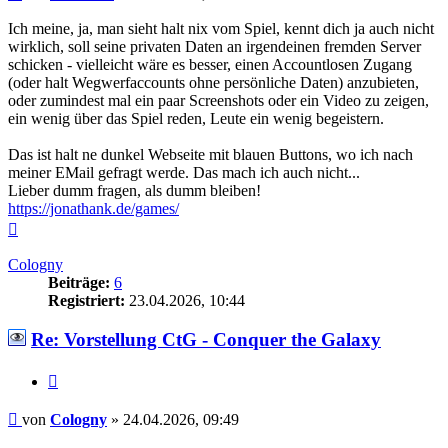
Ich meine, ja, man sieht halt nix vom Spiel, kennt dich ja auch nicht
wirklich, soll seine privaten Daten an irgendeinen fremden Server
schicken - vielleicht wäre es besser, einen Accountlosen Zugang
(oder halt Wegwerfaccounts ohne persönliche Daten) anzubieten,
oder zumindest mal ein paar Screenshots oder ein Video zu zeigen,
ein wenig über das Spiel reden, Leute ein wenig begeistern.
Das ist halt ne dunkel Webseite mit blauen Buttons, wo ich nach
meiner EMail gefragt werde. Das mach ich auch nicht...
Lieber dumm fragen, als dumm bleiben!
https://jonathank.de/games/
Nach
oben
Cologny
Beiträge:
6
Registriert:
23.04.2026, 10:44
Re: Vorstellung CtG - Conquer the Galaxy
Zitieren
Beitrag
von
Cologny
»
24.04.2026, 09:49