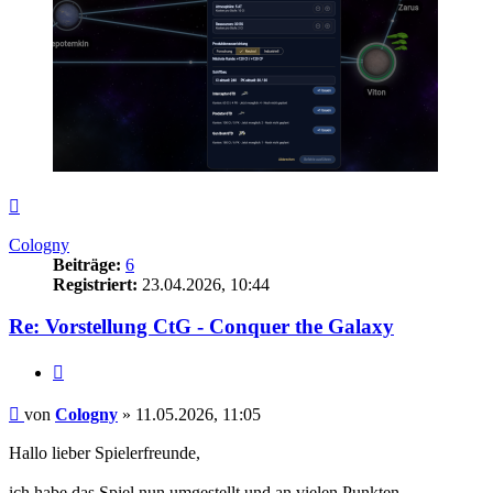
Nach
oben
Cologny
Beiträge:
6
Registriert:
23.04.2026, 10:44
Re: Vorstellung CtG - Conquer the Galaxy
Zitieren
Beitrag
von
Cologny
»
11.05.2026, 11:05
Hallo lieber Spielerfreunde,
ich habe das Spiel nun umgestellt und an vielen Punkten