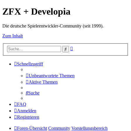
ZFX + Developia
Die deutsche Spieleentwickler-Community (seit 1999).
Zum Inhalt
Erweiterte
Suche
Suche
Schnellzugriff
Unbeantwortete Themen
Aktive Themen
Suche
FAQ
Anmelden
Registrieren
Foren-Übersicht
Community
Vorstellungsbereich