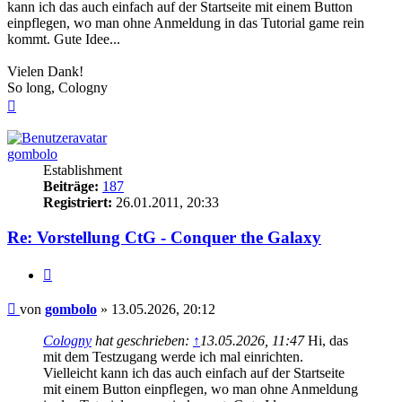
kann ich das auch einfach auf der Startseite mit einem Button
einpflegen, wo man ohne Anmeldung in das Tutorial game rein
kommt. Gute Idee...
Vielen Dank!
So long, Cologny
Nach
oben
gombolo
Establishment
Beiträge:
187
Registriert:
26.01.2011, 20:33
Re: Vorstellung CtG - Conquer the Galaxy
Zitieren
Beitrag
von
gombolo
»
13.05.2026, 20:12
Cologny
hat geschrieben:
↑
13.05.2026, 11:47
Hi, das
mit dem Testzugang werde ich mal einrichten.
Vielleicht kann ich das auch einfach auf der Startseite
mit einem Button einpflegen, wo man ohne Anmeldung