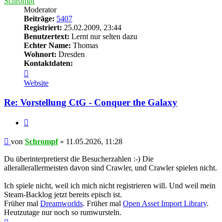
Schrompf
Moderator
Beiträge:
5407
Registriert:
25.02.2009, 23:44
Benutzertext:
Lernt nur selten dazu
Echter Name:
Thomas
Wohnort:
Dresden
Kontaktdaten:
Kontaktdaten
von
Website
Schrompf
Re: Vorstellung CtG - Conquer the Galaxy
Zitieren
Beitrag
von
Schrompf
»
11.05.2026, 11:28
Du überinterpretierst die Besucherzahlen :-) Die
allerallerallermeisten davon sind Crawler, und Crawler spielen nicht.
Ich spiele nicht, weil ich mich nicht registrieren will. Und weil mein
Steam-Backlog jetzt bereits episch ist.
Früher mal
Dreamworlds
. Früher mal
Open Asset Import Library
.
Heutzutage nur noch so rumwursteln.
Nach