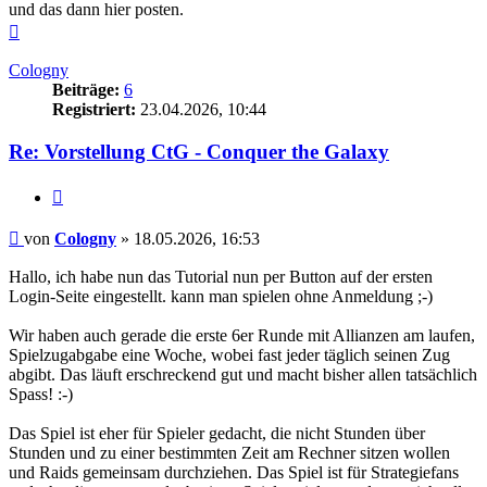
und das dann hier posten.
Nach
oben
Cologny
Beiträge:
6
Registriert:
23.04.2026, 10:44
Re: Vorstellung CtG - Conquer the Galaxy
Zitieren
Beitrag
von
Cologny
»
18.05.2026, 16:53
Hallo, ich habe nun das Tutorial nun per Button auf der ersten
Login-Seite eingestellt. kann man spielen ohne Anmeldung ;-)
Wir haben auch gerade die erste 6er Runde mit Allianzen am laufen,
Spielzugabgabe eine Woche, wobei fast jeder täglich seinen Zug
abgibt. Das läuft erschreckend gut und macht bisher allen tatsächlich
Spass! :-)
Das Spiel ist eher für Spieler gedacht, die nicht Stunden über
Stunden und zu einer bestimmten Zeit am Rechner sitzen wollen
und Raids gemeinsam durchziehen. Das Spiel ist für Strategiefans