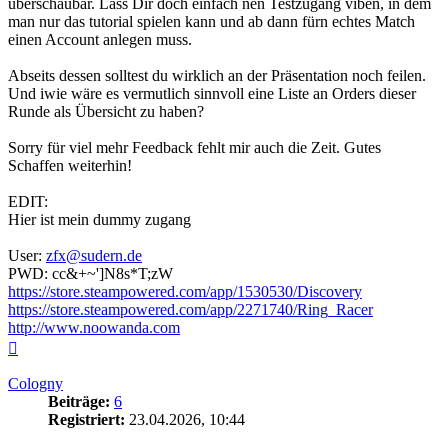
überschaubar. Lass Dir doch einfach nen Testzugang viben, in dem
man nur das tutorial spielen kann und ab dann fürn echtes Match
einen Account anlegen muss.
Abseits dessen solltest du wirklich an der Präsentation noch feilen.
Und iwie wäre es vermutlich sinnvoll eine Liste an Orders dieser
Runde als Übersicht zu haben?
Sorry für viel mehr Feedback fehlt mir auch die Zeit. Gutes
Schaffen weiterhin!
EDIT:
Hier ist mein dummy zugang
User:
zfx@sudern.de
PWD: cc&+~']N8s*T;zW
https://store.steampowered.com/app/1530530/Discovery
https://store.steampowered.com/app/2271740/Ring_Racer
http://www.noowanda.com
Nach
oben
Cologny
Beiträge:
6
Registriert:
23.04.2026, 10:44