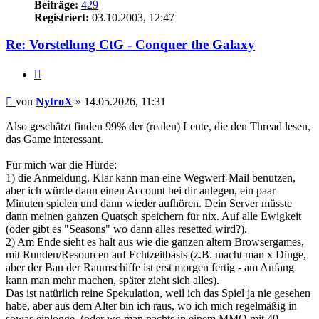
Beiträge:
429
Registriert:
03.10.2003, 12:47
Re: Vorstellung CtG - Conquer the Galaxy
Zitieren
Beitrag
von
NytroX
»
14.05.2026, 11:31
Also geschätzt finden 99% der (realen) Leute, die den Thread lesen,
das Game interessant.
Für mich war die Hürde:
1) die Anmeldung. Klar kann man eine Wegwerf-Mail benutzen,
aber ich würde dann einen Account bei dir anlegen, ein paar
Minuten spielen und dann wieder aufhören. Dein Server müsste
dann meinen ganzen Quatsch speichern für nix. Auf alle Ewigkeit
(oder gibt es "Seasons" wo dann alles resetted wird?).
2) Am Ende sieht es halt aus wie die ganzen altern Browsergames,
mit Runden/Resourcen auf Echtzeitbasis (z.B. macht man x Dinge,
aber der Bau der Raumschiffe ist erst morgen fertig - am Anfang
kann man mehr machen, später zieht sich alles).
Das ist natürlich reine Spekulation, weil ich das Spiel ja nie gesehen
habe, aber aus dem Alter bin ich raus, wo ich mich regelmäßig in
sowas einlogge. (oder wo man nachts in einem MMO mit 40