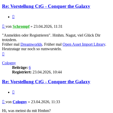
Re: Vorstellung CtG - Conquer the Galaxy
Zitieren
Beitrag
von
Schrompf
»
23.04.2026, 11:31
"Anmelden oder Registrieren". Hmhm. Nagut, viel Glück Dir
trotzdem.
Früher mal
Dreamworlds
. Früher mal
Open Asset Import Library
.
Heutzutage nur noch so rumwursteln.
Nach
oben
Cologny
Beiträge:
6
Registriert:
23.04.2026, 10:44
Re: Vorstellung CtG - Conquer the Galaxy
Zitieren
Beitrag
von
Cologny
»
23.04.2026, 11:33
Hi, was meinst du mit Hmhm?