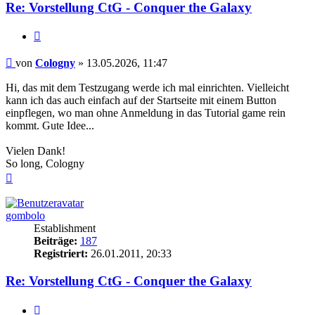
Re: Vorstellung CtG - Conquer the Galaxy
Zitieren
Beitrag
von
Cologny
»
13.05.2026, 11:47
Hi, das mit dem Testzugang werde ich mal einrichten. Vielleicht
kann ich das auch einfach auf der Startseite mit einem Button
einpflegen, wo man ohne Anmeldung in das Tutorial game rein
kommt. Gute Idee...
Vielen Dank!
So long, Cologny
Nach
oben
gombolo
Establishment
Beiträge:
187
Registriert:
26.01.2011, 20:33
Re: Vorstellung CtG - Conquer the Galaxy
Zitieren