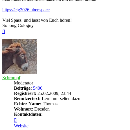
https://ctg2026.uber.space
Viel Spass, und lasst von Euch hören!
So long Cologny
Nach
oben
Schrompf
Moderator
Beiträge:
5406
Registriert:
25.02.2009, 23:44
Benutzertext:
Lernt nur selten dazu
Echter Name:
Thomas
Wohnort:
Dresden
Kontaktdaten:
Kontaktdaten
von
Website
Schrompf