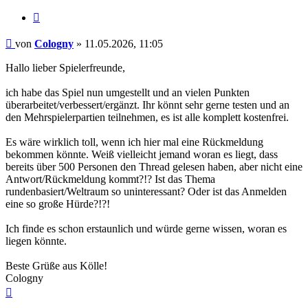
Zitieren
Beitrag
von
Cologny
»
11.05.2026, 11:05
Hallo lieber Spielerfreunde,
ich habe das Spiel nun umgestellt und an vielen Punkten
überarbeitet/verbessert/ergänzt. Ihr könnt sehr gerne testen und an
den Mehrspielerpartien teilnehmen, es ist alle komplett kostenfrei.
Es wäre wirklich toll, wenn ich hier mal eine Rückmeldung
bekommen könnte. Weiß vielleicht jemand woran es liegt, dass
bereits über 500 Personen den Thread gelesen haben, aber nicht eine
Antwort/Rückmeldung kommt?!? Ist das Thema
rundenbasiert/Weltraum so uninteressant? Oder ist das Anmelden
eine so große Hürde?!?!
Ich finde es schon erstaunlich und würde gerne wissen, woran es
liegen könnte.
Beste Grüße aus Kölle!
Cologny
Nach
oben