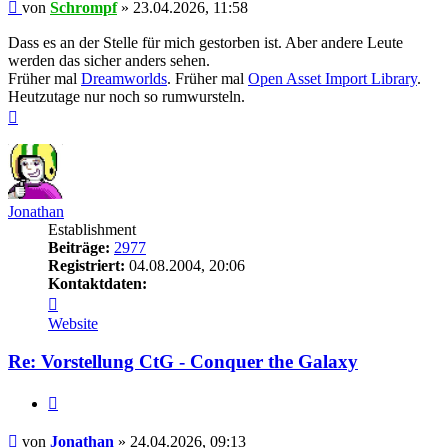
Beitrag
von
Schrompf
»
23.04.2026, 11:58
Dass es an der Stelle für mich gestorben ist. Aber andere Leute
werden das sicher anders sehen.
Früher mal
Dreamworlds
. Früher mal
Open Asset Import Library
.
Heutzutage nur noch so rumwursteln.
Nach
oben
Jonathan
Establishment
Beiträge:
2977
Registriert:
04.08.2004, 20:06
Kontaktdaten:
Kontaktdaten
von
Website
Jonathan
Re: Vorstellung CtG - Conquer the Galaxy
Zitieren
Beitrag
von
Jonathan
»
24.04.2026, 09:13