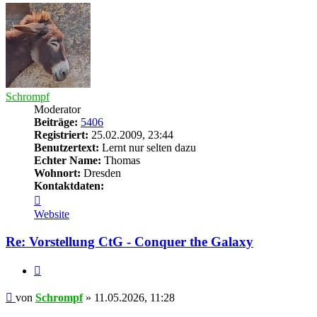
Schrompf
Moderator
Beiträge:
5406
Registriert:
25.02.2009, 23:44
Benutzertext:
Lernt nur selten dazu
Echter Name:
Thomas
Wohnort:
Dresden
Kontaktdaten:
Kontaktdaten
von
Website
Schrompf
Re: Vorstellung CtG - Conquer the Galaxy
Zitieren
Beitrag
von
Schrompf
»
11.05.2026, 11:28