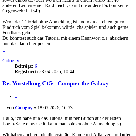
anderen Leuten einen Raid macht, damit die andere Faction keine
Gegenwehr hat ;-P)
Wenn das Tutorial ohne Anmeldung ist und man da einen guten
Eindruch vom Spiel bekommt, würde ichs spielen und auch gerne
Feedback geben.
Du könntest auch das Tutorial mit einem Kennwort o.ä. absichern
und das dann hier posten.
Nach
oben
Cologny
Beiträge:
6
Registriert:
23.04.2026, 10:44
Re: Vorstellung CtG - Conquer the Galaxy
Zitieren
Beitrag
von
Cologny
»
18.05.2026, 16:53
Hallo, ich habe nun das Tutorial nun per Button auf der ersten
Login-Seite eingestellt. kann man spielen ohne Anmeldung ;-)
Wir haben auch gerade die erste 6er Runde mit Allianzen am laufen,