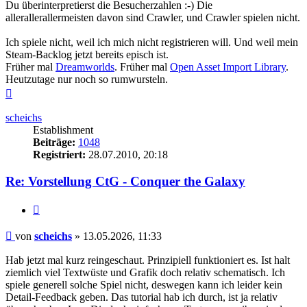
Du überinterpretierst die Besucherzahlen :-) Die
allerallerallermeisten davon sind Crawler, und Crawler spielen nicht.
Ich spiele nicht, weil ich mich nicht registrieren will. Und weil mein
Steam-Backlog jetzt bereits episch ist.
Früher mal
Dreamworlds
. Früher mal
Open Asset Import Library
.
Heutzutage nur noch so rumwursteln.
Nach
oben
scheichs
Establishment
Beiträge:
1048
Registriert:
28.07.2010, 20:18
Re: Vorstellung CtG - Conquer the Galaxy
Zitieren
Beitrag
von
scheichs
»
13.05.2026, 11:33
Hab jetzt mal kurz reingeschaut. Prinzipiell funktioniert es. Ist halt
ziemlich viel Textwüste und Grafik doch relativ schematisch. Ich
spiele generell solche Spiel nicht, deswegen kann ich leider kein
Detail-Feedback geben. Das tutorial hab ich durch, ist ja relativ