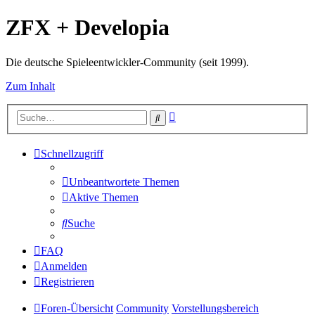
ZFX + Developia
Die deutsche Spieleentwickler-Community (seit 1999).
Zum Inhalt
Erweiterte
Suche
Suche
Schnellzugriff
Unbeantwortete Themen
Aktive Themen
Suche
FAQ
Anmelden
Registrieren
Foren-Übersicht
Community
Vorstellungsbereich