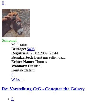
Nach
oben
Schrompf
Moderator
Beiträge:
5406
Registriert:
25.02.2009, 23:44
Benutzertext:
Lernt nur selten dazu
Echter Name:
Thomas
Wohnort:
Dresden
Kontaktdaten:
Kontaktdaten
von
Website
Schrompf
Re: Vorstellung CtG - Conquer the Galaxy
Zitieren