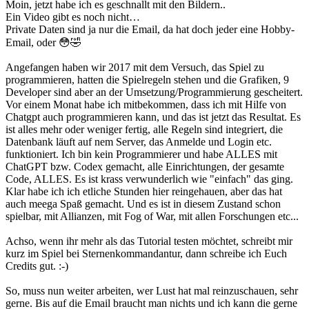
Moin, jetzt habe ich es geschnallt mit den Bildern..
Ein Video gibt es noch nicht…
Private Daten sind ja nur die Email, da hat doch jeder eine Hobby-
Email, oder 😳🤣
Angefangen haben wir 2017 mit dem Versuch, das Spiel zu
programmieren, hatten die Spielregeln stehen und die Grafiken, 9
Developer sind aber an der Umsetzung/Programmierung gescheitert.
Vor einem Monat habe ich mitbekommen, dass ich mit Hilfe von
Chatgpt auch programmieren kann, und das ist jetzt das Resultat. Es
ist alles mehr oder weniger fertig, alle Regeln sind integriert, die
Datenbank läuft auf nem Server, das Anmelde und Login etc.
funktioniert. Ich bin kein Programmierer und habe ALLES mit
ChatGPT bzw. Codex gemacht, alle Einrichtungen, der gesamte
Code, ALLES. Es ist krass verwunderlich wie "einfach" das ging.
Klar habe ich ich etliche Stunden hier reingehauen, aber das hat
auch meega Spaß gemacht. Und es ist in diesem Zustand schon
spielbar, mit Allianzen, mit Fog of War, mit allen Forschungen etc...
Achso, wenn ihr mehr als das Tutorial testen möchtet, schreibt mir
kurz im Spiel bei Sternenkommandantur, dann schreibe ich Euch
Credits gut. :-)
So, muss nun weiter arbeiten, wer Lust hat mal reinzuschauen, sehr
gerne. Bis auf die Email braucht man nichts und ich kann die gerne