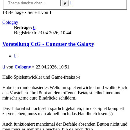
Erweiterte
Suche
Suche
13 Beiträge • Seite
1
von
1
Cologny
Beiträge:
6
Registriert:
23.04.2026, 10:44
Vorstellung CtG - Conquer the Galaxy
Zitieren
Beitrag
von
Cologny
»
23.04.2026, 10:51
Hallo Spielentwickler und Game-freaks ;-)
Habe ein rundenbasiertes Weltraumspiel entwickelt und wollte Euch
das Vorstellen. Ihr könnt an dem offenen Betatest teilnehmen und
mir sehr gerne eure Eindrücke schildern.
Das Tutorial ist noch sehr spärlich gehalten, um das Spiel komplett
zu verstehen, muss man aktuell noch das Handbuch lesen ;-)
Auch funktioniert manchmal der Befehle absenden Button nicht und
man muss es mehrmals machen, bin da noch dran...