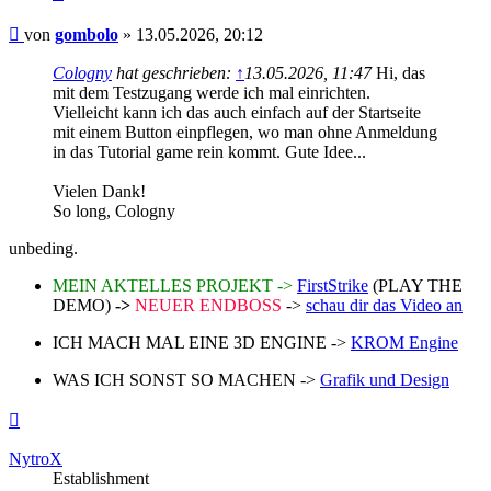
Beitrag
von
gombolo
»
13.05.2026, 20:12
Cologny
hat geschrieben:
↑
13.05.2026, 11:47
Hi, das
mit dem Testzugang werde ich mal einrichten.
Vielleicht kann ich das auch einfach auf der Startseite
mit einem Button einpflegen, wo man ohne Anmeldung
in das Tutorial game rein kommt. Gute Idee...
Vielen Dank!
So long, Cologny
unbeding.
MEIN AKTELLES PROJEKT ->
FirstStrike
(PLAY THE
DEMO)
->
NEUER ENDBOSS
->
schau dir das Video an
ICH MACH MAL EINE 3D ENGINE ->
KROM Engine
WAS ICH SONST SO MACHEN ->
Grafik und Design
Nach
oben
NytroX
Establishment