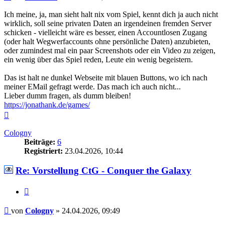
Ich meine, ja, man sieht halt nix vom Spiel, kennt dich ja auch nicht
wirklich, soll seine privaten Daten an irgendeinen fremden Server
schicken - vielleicht wäre es besser, einen Accountlosen Zugang
(oder halt Wegwerfaccounts ohne persönliche Daten) anzubieten,
oder zumindest mal ein paar Screenshots oder ein Video zu zeigen,
ein wenig über das Spiel reden, Leute ein wenig begeistern.
Das ist halt ne dunkel Webseite mit blauen Buttons, wo ich nach
meiner EMail gefragt werde. Das mach ich auch nicht...
Lieber dumm fragen, als dumm bleiben!
https://jonathank.de/games/
Nach
oben
Cologny
Beiträge:
6
Registriert:
23.04.2026, 10:44
Re: Vorstellung CtG - Conquer the Galaxy
Zitieren
Beitrag
von
Cologny
»
24.04.2026, 09:49