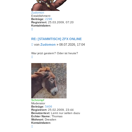
m
p
f
Zudomon
Establishment
Beiträge:
2296
Registriert:
25.03.2009, 07:20
Kontaktdaten:
K
o
n
t
RE: [STAMMTISCH] ZFX ONLINE
a
B
von
Zudomon
»
08.07.2026, 17:04
k
t
e
d
i
War jetzt gestern? Oder ist heute?
a
N
t
t
a
r
e
c
n
a
h
v
g
o
o
b
n
e
Z
n
u
d
o
m
o
n
Schrompf
Moderator
Beiträge:
5406
Registriert:
25.02.2009, 23:44
Benutzertext:
Lernt nur selten dazu
Echter Name:
Thomas
Wohnort:
Dresden
Kontaktdaten:
K
o