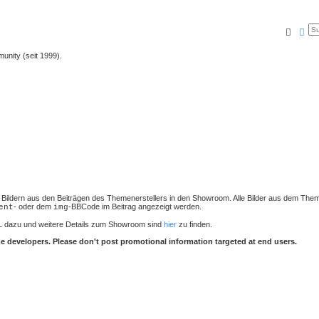
Suche
Erw
unity (seit 1999).
von Bildern aus den Beiträgen des Themenerstellers in den Showroom. Alle Bilder aus dem Th
- oder dem
-BBCode im Beitrag angezeigt werden.
ent
img
L dazu und weitere Details zum Showroom sind
hier
zu finden.
 developers. Please don't post promotional information targeted at end users.