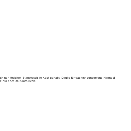
be ich nen örtlichen Stammtisch im Kopf gehabt. Danke für das Announcement, Hannes!
e nur noch so rumwursteln.