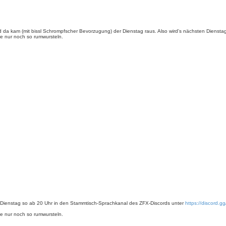
 kam (mit bissl Schrompfscher Bevorzugung) der Dienstag raus. Also wird's nächsten Diensta
e nur noch so rumwursteln.
Dienstag so ab 20 Uhr in den Stammtisch-Sprachkanal des ZFX-Discords unter
https://discord.
e nur noch so rumwursteln.