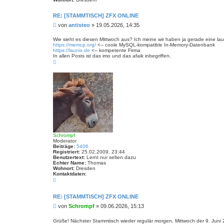
n
RE: [STAMMTISCH] ZFX ONLINE
B
von
antisteo
»
19.05.2026, 14:35
e
i
Wie sieht es diesen Mittwoch aus? Ich meine wir haben ja gerade eine lau
https://memcp.org/
<-- coole MySQL-kompatible In-Memory-Datenbank
t
https://launix.de
<-- kompetente Firma
r
In allen Posts ist das imo und das afaik inbegriffen.
a
N
g
a
c
h
o
b
e
n
Schrompf
Moderator
Beiträge:
5406
Registriert:
25.02.2009, 23:44
Benutzertext:
Lernt nur selten dazu
Echter Name:
Thomas
Wohnort:
Dresden
Kontaktdaten:
K
o
n
t
RE: [STAMMTISCH] ZFX ONLINE
a
B
von
Schrompf
»
09.06.2026, 15:13
k
t
e
d
i
Grüße! Nächster Stammtisch wieder regulär morgen, Mittwoch der 9. Juni 
a