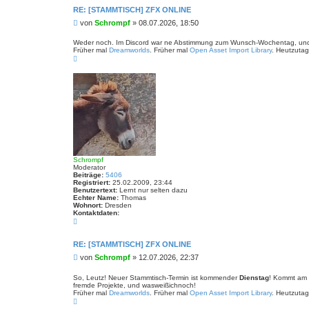
n
t
RE: [STAMMTISCH] ZFX ONLINE
a
B
von
Schrompf
»
08.07.2026, 18:50
k
t
e
d
i
Weder noch. Im Discord war ne Abstimmung zum Wunsch-Wochentag, und da
a
Früher mal
Dreamworlds
. Früher mal
Open Asset Import Library
. Heutzutag
t
t
N
r
e
a
n
a
c
v
g
h
o
o
n
b
S
e
c
n
h
r
o
m
p
f
Schrompf
Moderator
Beiträge:
5406
Registriert:
25.02.2009, 23:44
Benutzertext:
Lernt nur selten dazu
Echter Name:
Thomas
Wohnort:
Dresden
Kontaktdaten:
K
o
n
t
RE: [STAMMTISCH] ZFX ONLINE
a
B
von
Schrompf
»
12.07.2026, 22:37
k
t
e
d
i
So, Leutz! Neuer Stammtisch-Termin ist kommender
Dienstag
! Kommt am 
a
fremde Projekte, und wasweißichnoch!
t
t
Früher mal
Dreamworlds
. Früher mal
Open Asset Import Library
. Heutzutag
r
e
N
n
a
a