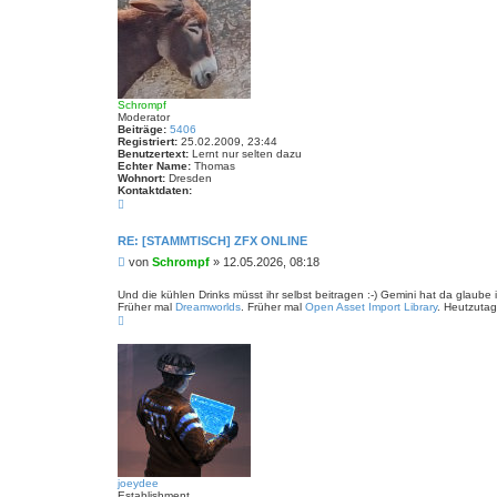
Schrompf
Moderator
Beiträge:
5406
Registriert:
25.02.2009, 23:44
Benutzertext:
Lernt nur selten dazu
Echter Name:
Thomas
Wohnort:
Dresden
Kontaktdaten:
K
o
n
t
RE: [STAMMTISCH] ZFX ONLINE
a
B
von
Schrompf
»
12.05.2026, 08:18
k
t
e
d
i
Und die kühlen Drinks müsst ihr selbst beitragen :-) Gemini hat da glau
a
Früher mal
Dreamworlds
. Früher mal
Open Asset Import Library
. Heutzutag
t
t
N
r
e
a
n
a
c
v
g
h
o
o
n
b
S
e
c
n
h
r
o
m
p
f
joeydee
Establishment