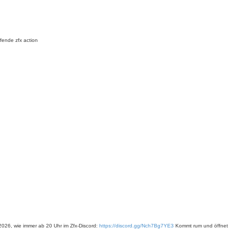
fende zfx action
2026, wie immer ab 20 Uhr im Zfx-Discord:
https://discord.gg/Nch7Bg7YE3
Kommt rum und öffnet e