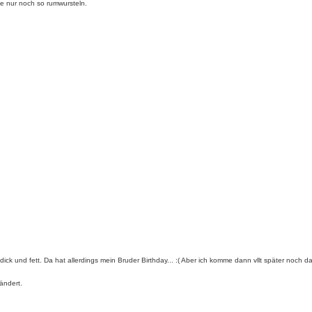
e nur noch so rumwursteln.
 dick und fett. Da hat allerdings mein Bruder Birthday... :( Aber ich komme dann vllt später noch d
ändert.