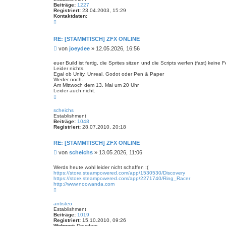
Beiträge:
1227
Registriert:
23.04.2003, 15:29
Kontaktdaten:
K
o
n
t
RE: [STAMMTISCH] ZFX ONLINE
a
B
von
joeydee
»
12.05.2026, 16:56
k
t
e
d
i
euer Build ist fertig, die Sprites sitzen und die Scripts werfen (fast) keine
a
Leider nichts.
t
t
Egal ob Unity, Unreal, Godot oder Pen & Paper
r
e
Weder noch.
n
a
Am Mittwoch dem 13. Mai um 20 Uhr
v
g
Leider auch nicht.
o
N
n
a
j
c
o
scheichs
h
e
Establishment
o
y
Beiträge:
1048
b
d
Registriert:
28.07.2010, 20:18
e
e
n
e
RE: [STAMMTISCH] ZFX ONLINE
B
von
scheichs
»
13.05.2026, 11:06
e
i
Werds heute wohl leider nicht schaffen :(
https://store.steampowered.com/app/1530530/Discovery
t
https://store.steampowered.com/app/2271740/Ring_Racer
r
http://www.noowanda.com
a
N
g
a
c
antisteo
h
Establishment
o
Beiträge:
1019
b
Registriert:
15.10.2010, 09:26
e
Wohnort:
Dresdem