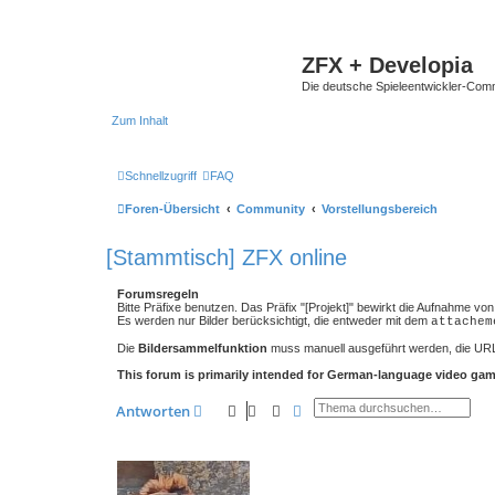
ZFX + Developia
Die deutsche Spieleentwickler-Comm
Zum Inhalt
Schnellzugriff
FAQ
Foren-Übersicht
Community
Vorstellungsbereich
[Stammtisch] ZFX online
Forumsregeln
Bitte Präfixe benutzen. Das Präfix "[Projekt]" bewirkt die Aufnahme 
Es werden nur Bilder berücksichtigt, die entweder mit dem
attachem
Die
Bildersammelfunktion
muss manuell ausgeführt werden, die UR
This forum is primarily intended for German-language video game
Suche
Erweiterte Suche
Antworten