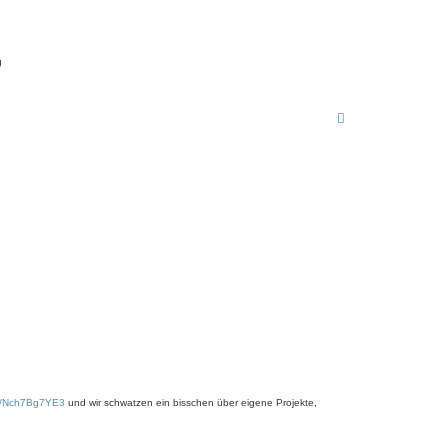
g
gg/Nch7Bg7YE3
und wir schwatzen ein bisschen über eigene Projekte,