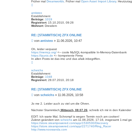
Früher mal
Dreamworlds
. Früher mal
Open Asset Import Library
. Heutzutag
t
t
N
r
e
a
n
a
c
v
antisteo
g
h
o
Establishment
o
n
Beiträge:
1019
b
S
Registriert:
15.10.2010, 09:26
e
c
Wohnort:
Dresdem
n
h
r
RE: [STAMMTISCH] ZFX ONLINE
o
m
B
von
antisteo
»
11.06.2026, 10:47
p
e
f
i
Oh, leider verpasst
https://memcp.org/
<-- coole MySQL-kompatible In-Memory-Datenbank
t
https://launix.de
<-- kompetente Firma
r
In allen Posts ist das imo und das afaik inbegriffen.
a
N
g
a
c
scheichs
h
Establishment
o
Beiträge:
1048
b
Registriert:
28.07.2010, 20:18
e
n
RE: [STAMMTISCH] ZFX ONLINE
B
von
scheichs
»
11.06.2026, 10:58
e
i
Jo me 2. Leider auch zu viel um die Ohren.
t
Nächster Stammtisch
Mittwoch, 08.07.26
, schreib ich mir in den Kalender
r
a
EDIT: Ich warte Mal, Schrompf is wegen Termin noch am cooken!
g
Zuletzt geändert von
scheichs
am 11.06.2026, 17:16, insgesamt 1-mal ge
https://store.steampowered.com/app/1530530/Discovery
https://store.steampowered.com/app/2271740/Ring_Racer
http://www.noowanda.com