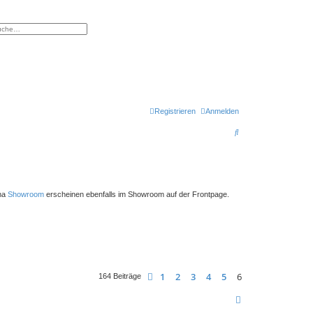
eiterte Suche
Registrieren
Anmelden
S
u
c
h
ema
Showroom
erscheinen ebenfalls im Showroom auf der Frontpage.
e
1
2
3
4
5
6
Vorherige
164 Beiträge