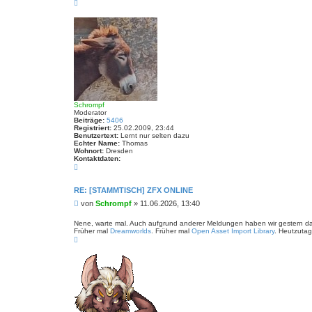
N
a
c
h
o
b
e
n
Schrompf
Moderator
Beiträge:
5406
Registriert:
25.02.2009, 23:44
Benutzertext:
Lernt nur selten dazu
Echter Name:
Thomas
Wohnort:
Dresden
Kontaktdaten:
K
o
n
t
RE: [STAMMTISCH] ZFX ONLINE
a
B
von
Schrompf
»
11.06.2026, 13:40
k
t
e
d
i
Nene, warte mal. Auch aufgrund anderer Meldungen haben wir gestern da
a
Früher mal
Dreamworlds
. Früher mal
Open Asset Import Library
. Heutzutag
t
t
N
r
e
a
n
a
c
v
g
h
o
o
n
b
S
e
c
n
h
r
o