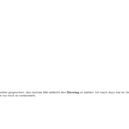
rüber gesprochen, das nächste Mal vielleicht den
Dienstag
zu wählen. Ich mach dazu mal ne Um
e nur noch so rumwursteln.