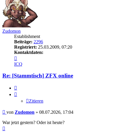
Zudomon
Establishment
Beiträge:
2296
Registriert:
25.03.2009, 07:20
Kontaktdaten:
Kontaktdaten
von
ICQ
Zudomon
Re: [Stammtisch] ZFX online
Zitieren
Zitieren
Beitrag
von
Zudomon
»
08.07.2026, 17:04
War jetzt gestern? Oder ist heute?
Nach