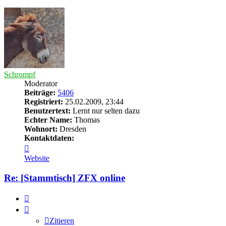
oben
Schrompf
Moderator
Beiträge:
5406
Registriert:
25.02.2009, 23:44
Benutzertext:
Lernt nur selten dazu
Echter Name:
Thomas
Wohnort:
Dresden
Kontaktdaten:
Kontaktdaten
von
Website
Schrompf
Re: [Stammtisch] ZFX online
Zitieren
Zitieren