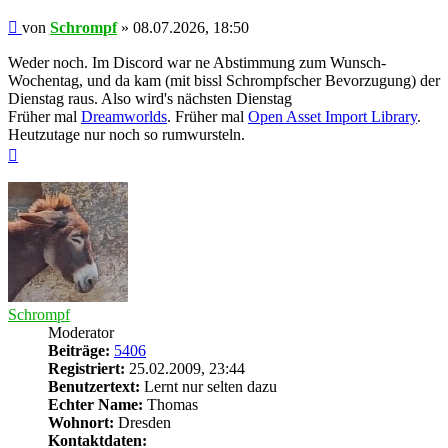
Beitrag
von
Schrompf
»
08.07.2026, 18:50
Weder noch. Im Discord war ne Abstimmung zum Wunsch-
Wochentag, und da kam (mit bissl Schrompfscher Bevorzugung) der
Dienstag raus. Also wird's nächsten Dienstag
Früher mal
Dreamworlds
. Früher mal
Open Asset Import Library
.
Heutzutage nur noch so rumwursteln.
Nach
oben
Schrompf
Moderator
Beiträge:
5406
Registriert:
25.02.2009, 23:44
Benutzertext:
Lernt nur selten dazu
Echter Name:
Thomas
Wohnort:
Dresden
Kontaktdaten: