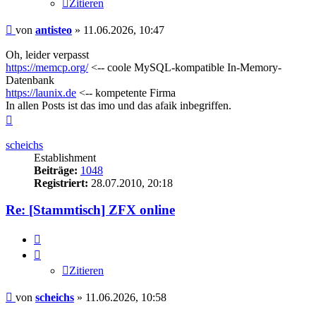
Zitieren
Beitrag
von
antisteo
»
11.06.2026, 10:47
Oh, leider verpasst
https://memcp.org/
<-- coole MySQL-kompatible In-Memory-
Datenbank
https://launix.de
<-- kompetente Firma
In allen Posts ist das imo und das afaik inbegriffen.
Nach
oben
scheichs
Establishment
Beiträge:
1048
Registriert:
28.07.2010, 20:18
Re: [Stammtisch] ZFX online
Zitieren
Zitieren
Beitrag
von
scheichs
»
11.06.2026, 10:58