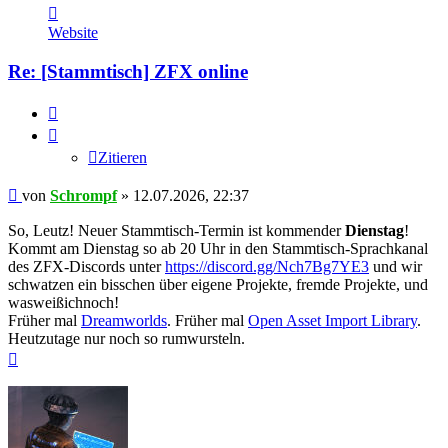
Kontaktdaten
von
Website
Schrompf
Re: [Stammtisch] ZFX online
Zitieren
Zitieren
Beitrag
von
Schrompf
»
12.07.2026, 22:37
So, Leutz! Neuer Stammtisch-Termin ist kommender
Dienstag
!
Kommt am Dienstag so ab 20 Uhr in den Stammtisch-Sprachkanal
des ZFX-Discords unter
https://discord.gg/Nch7Bg7YE3
und wir
schwatzen ein bisschen über eigene Projekte, fremde Projekte, und
wasweißichnoch!
Früher mal
Dreamworlds
. Früher mal
Open Asset Import Library
.
Heutzutage nur noch so rumwursteln.
Nach
oben