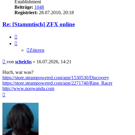
Establishment
Beiträge:
1048
Registriert:
28.07.2010, 20:18
Re: [Stammtisch] ZFX online
Zitieren
Zitieren
Beitrag
von
scheichs
»
16.07.2026, 14:21
Huch, war was?
https://store.steampowered.com/app/1530530/Discovery
https://store.steampowered.com/app/2271740/Ring_Racer
http://www.noowanda.com
Nach
oben