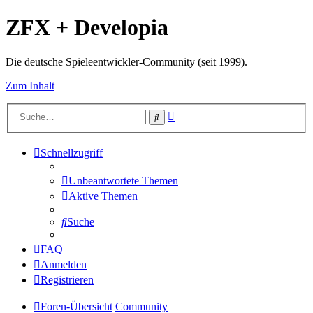
ZFX + Developia
Die deutsche Spieleentwickler-Community (seit 1999).
Zum Inhalt
Erweiterte
Suche
Suche
Schnellzugriff
Unbeantwortete Themen
Aktive Themen
Suche
FAQ
Anmelden
Registrieren
Foren-Übersicht
Community