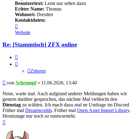
Benutzertext:
Lernt nur selten dazu
Echter Name:
Thomas
Wohnort:
Dresden
Kontaktdaten:
Kontaktdaten
von
Website
Schrompf
Re: [Stammtisch] ZFX online
Zitieren
Zitieren
Beitrag
von
Schrompf
»
11.06.2026, 13:40
Nene, warte mal. Auch aufgrund anderer Meldungen haben wir
gestern darüber gesprochen, das nächste Mal vielleicht den
Dienstag
zu wählen. Ich mach dazu mal ne Umfrage im Discord
Früher mal
Dreamworlds
. Früher mal
Open Asset Import Library
.
Heutzutage nur noch so rumwursteln.
Nach
oben