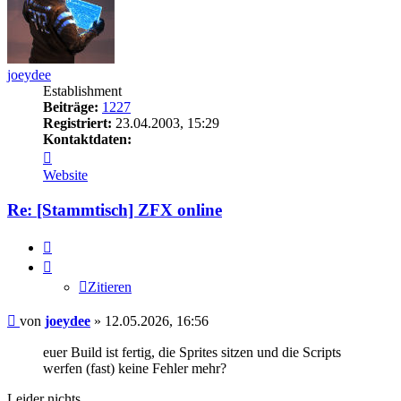
joeydee
Establishment
Beiträge:
1227
Registriert:
23.04.2003, 15:29
Kontaktdaten:
Kontaktdaten
von
Website
joeydee
Re: [Stammtisch] ZFX online
Zitieren
Zitieren
Beitrag
von
joeydee
»
12.05.2026, 16:56
euer Build ist fertig, die Sprites sitzen und die Scripts
werfen (fast) keine Fehler mehr?
Leider nichts.