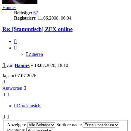
Hannes
Beiträge:
67
Registriert:
11.06.2008, 06:04
Re: [Stammtisch] ZFX online
Zitieren
Zitieren
Beitrag
von
Hannes
»
18.07.2026, 18:10
Ja, am 07.07.2026.
Nach
oben
Antworten
Druckansicht
Anzeigen:
Sortiere nach:
Richtung: