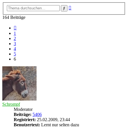
Erweiterte
Suche
Suche
164 Beiträge
Vorherige
1
2
3
4
5
6
Schrompf
Moderator
Beiträge:
5406
Registriert:
25.02.2009, 23:44
Benutzertext:
Lernt nur selten dazu