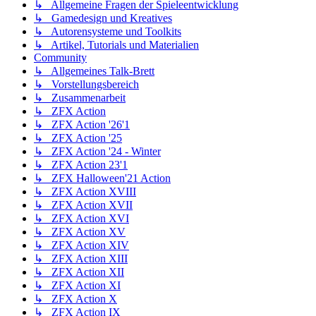
↳ Allgemeine Fragen der Spieleentwicklung
↳ Gamedesign und Kreatives
↳ Autorensysteme und Toolkits
↳ Artikel, Tutorials und Materialien
Community
↳ Allgemeines Talk-Brett
↳ Vorstellungsbereich
↳ Zusammenarbeit
↳ ZFX Action
↳ ZFX Action '26'1
↳ ZFX Action '25
↳ ZFX Action '24 - Winter
↳ ZFX Action 23'1
↳ ZFX Halloween'21 Action
↳ ZFX Action XVIII
↳ ZFX Action XVII
↳ ZFX Action XVI
↳ ZFX Action XV
↳ ZFX Action XIV
↳ ZFX Action XIII
↳ ZFX Action XII
↳ ZFX Action XI
↳ ZFX Action X
↳ ZFX Action IX