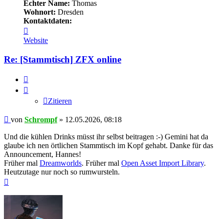
Echter Name:
Thomas
Wohnort:
Dresden
Kontaktdaten:
Kontaktdaten
von
Website
Schrompf
Re: [Stammtisch] ZFX online
Zitieren
Zitieren
Beitrag
von
Schrompf
»
12.05.2026, 08:18
Und die kühlen Drinks müsst ihr selbst beitragen :-) Gemini hat da
glaube ich nen örtlichen Stammtisch im Kopf gehabt. Danke für das
Announcement, Hannes!
Früher mal
Dreamworlds
. Früher mal
Open Asset Import Library
.
Heutzutage nur noch so rumwursteln.
Nach
oben