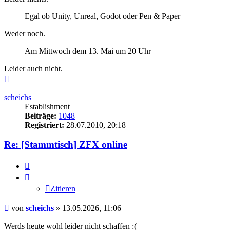
Egal ob Unity, Unreal, Godot oder Pen & Paper
Weder noch.
Am Mittwoch dem 13. Mai um 20 Uhr
Leider auch nicht.
Nach
oben
scheichs
Establishment
Beiträge:
1048
Registriert:
28.07.2010, 20:18
Re: [Stammtisch] ZFX online
Zitieren
Zitieren
Beitrag
von
scheichs
»
13.05.2026, 11:06
Werds heute wohl leider nicht schaffen :(