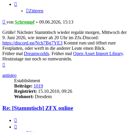
Zitieren
Beitrag
von
Schrompf
»
09.06.2026, 15:13
Grüße! Nächster Stammtisch wieder regulär morgen, Mittwoch der
9. Juni 2026, wie immer ab 20 Uhr im Zfx-Discord:
https://discord.gg/Nch7Bg7YE3
Kommt rum und öffnet eure
Festplatten, oder werft in die anderer Leute einen Blick.
Früher mal
Dreamworlds
. Früher mal
Open Asset Import Library
.
Heutzutage nur noch so rumwursteln.
Nach
oben
antisteo
Establishment
Beiträge:
1019
Registriert:
15.10.2010, 09:26
Wohnort:
Dresdem
Re: [Stammtisch] ZFX online
Zitieren