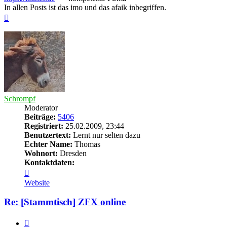
In allen Posts ist das imo und das afaik inbegriffen.
Nach
oben
Schrompf
Moderator
Beiträge:
5406
Registriert:
25.02.2009, 23:44
Benutzertext:
Lernt nur selten dazu
Echter Name:
Thomas
Wohnort:
Dresden
Kontaktdaten:
Kontaktdaten
von
Website
Schrompf
Re: [Stammtisch] ZFX online
Zitieren