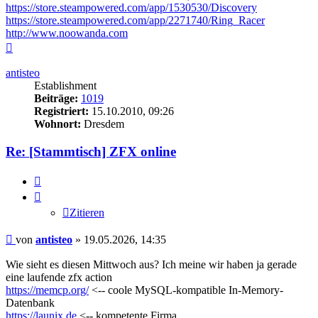
https://store.steampowered.com/app/1530530/Discovery
https://store.steampowered.com/app/2271740/Ring_Racer
http://www.noowanda.com
Nach
oben
antisteo
Establishment
Beiträge:
1019
Registriert:
15.10.2010, 09:26
Wohnort:
Dresdem
Re: [Stammtisch] ZFX online
Zitieren
Zitieren
Beitrag
von
antisteo
»
19.05.2026, 14:35
Wie sieht es diesen Mittwoch aus? Ich meine wir haben ja gerade
eine laufende zfx action
https://memcp.org/
<-- coole MySQL-kompatible In-Memory-
Datenbank
https://launix.de
<-- kompetente Firma