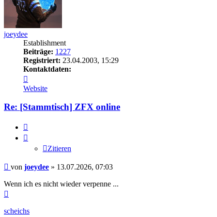
joeydee
Establishment
Beiträge:
1227
Registriert:
23.04.2003, 15:29
Kontaktdaten:
Kontaktdaten
von
Website
joeydee
Re: [Stammtisch] ZFX online
Zitieren
Zitieren
Beitrag
von
joeydee
»
13.07.2026, 07:03
Wenn ich es nicht wieder verpenne ...
Nach
oben
scheichs