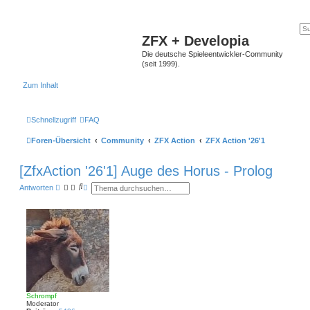
ZFX + Developia
Die deutsche Spieleentwickler-Community
(seit 1999).
Zum Inhalt
Schnellzugriff
FAQ
Foren-Übersicht
Community
ZFX Action
ZFX Action '26'1
[ZfxAction '26'1] Auge des Horus - Prolog
S
E
Antworten
u
r
c
w
h
e
e
i
t
e
r
t
e
S
u
c
h
Schrompf
e
Moderator