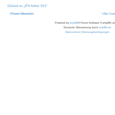
g
h
n
o
S
Zurück zu „ZFX Action '26'1“
b
c
e
h
n
r
Foren-Übersicht
Alle Coo
o
m
p
Powered by
phpBB
® Forum Software © phpBB Lim
f
Deutsche Übersetzung durch
phpBB.de
Datenschutz
|
Nutzungsbedingungen