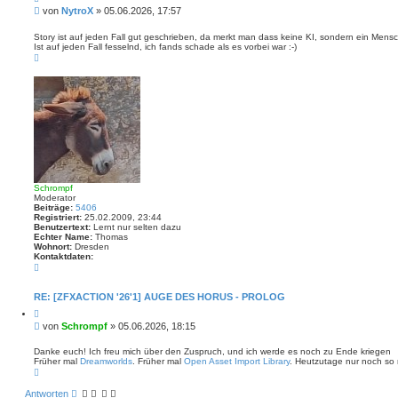
i
B
von
NytroX
»
05.06.2026, 17:57
t
e
i
i
e
Story ist auf jeden Fall gut geschrieben, da merkt man dass keine KI, sondern ein Mens
r
Ist auf jeden Fall fesselnd, ich fands schade als es vorbei war :-)
t
e
N
r
n
a
a
c
g
h
o
b
e
n
Schrompf
Moderator
Beiträge:
5406
Registriert:
25.02.2009, 23:44
Benutzertext:
Lernt nur selten dazu
Echter Name:
Thomas
Wohnort:
Dresden
Kontaktdaten:
K
o
n
t
RE: [ZFXACTION '26'1] AUGE DES HORUS - PROLOG
a
Z
k
i
t
B
von
Schrompf
»
05.06.2026, 18:15
t
d
e
i
a
i
e
Danke euch! Ich freu mich über den Zuspruch, und ich werde es noch zu Ende kriegen
t
r
Früher mal
Dreamworlds
. Früher mal
Open Asset Import Library
. Heutzutage nur noch so 
t
e
e
N
n
r
n
a
v
a
c
o
Antworten