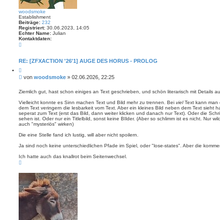
woodsmoke
Establishment
Beiträge:
232
Registriert:
30.06.2023, 14:05
Echter Name:
Julian
Kontaktdaten:
K
o
n
t
RE: [ZFXACTION '26'1] AUGE DES HORUS - PROLOG
a
Z
k
i
t
B
von
woodsmoke
»
02.06.2026, 22:25
t
d
e
i
a
i
e
Ziemlich gut, hast schon einiges an Text geschrieben, und schön literarisch mit Details 
t
r
t
e
e
Vielleicht konnte es Sinn machen Text und Bild mehr zu trennen. Bei
viel
Text kann man d
n
r
n
dem Text veringern die lesbarkeit vom Text. Aber ein kleines Bild neben dem Text sieht halt
v
a
seperat zum Text (erst das Bild, dann weiter klicken und danach nur Text). Oder die Schri
o
g
sehen ist. Oder nur ein Titlelbild, sonst keine BIlder. (Aber so schlimm ist es nicht. Nur w
n
auch "mysteriös" wirken)
w
o
Die eine Stelle fand ich lustig, will aber nicht spoilern.
o
d
Ja sind noch keine unterschiedlichen Pfade im Spiel, oder "lose-states". Aber die komme
s
m
Ich hatte auch das knallrot beim Seitenwechsel.
o
N
k
a
e
c
h
o
b
e
n