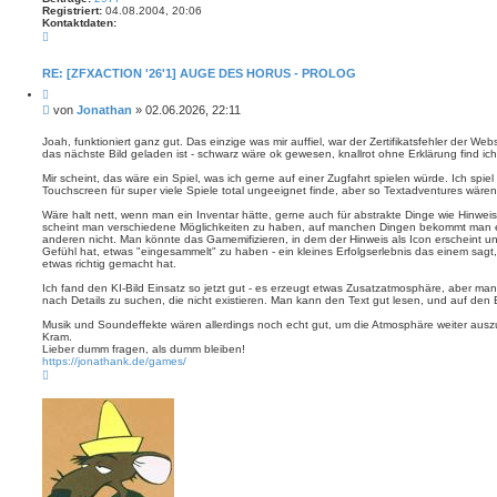
Registriert:
04.08.2004, 20:06
Kontaktdaten:
K
o
n
t
RE: [ZFXACTION '26'1] AUGE DES HORUS - PROLOG
a
Z
k
i
t
B
von
Jonathan
»
02.06.2026, 22:11
t
d
e
i
a
i
e
Joah, funktioniert ganz gut. Das einzige was mir auffiel, war der Zertifikatsfehler der Web
t
r
das nächste Bild geladen ist - schwarz wäre ok gewesen, knallrot ohne Erklärung find ic
t
e
e
n
r
n
Mir scheint, das wäre ein Spiel, was ich gerne auf einer Zugfahrt spielen würde. Ich spiel 
v
a
Touchscreen für super viele Spiele total ungeeignet finde, aber so Textadventures wären 
o
g
n
Wäre halt nett, wenn man ein Inventar hätte, gerne auch für abstrakte Dinge wie Hin
J
scheint man verschiedene Möglichkeiten zu haben, auf manchen Dingen bekommt man e
o
anderen nicht. Man könnte das Gamemifizieren, in dem der Hinweis als Icon erscheint u
n
Gefühl hat, etwas "eingesammelt" zu haben - ein kleines Erfolgserlebnis das einem sagt,
a
etwas richtig gemacht hat.
t
h
Ich fand den KI-Bild Einsatz so jetzt gut - es erzeugt etwas Zusatzatmosphäre, aber man
a
nach Details zu suchen, die nicht existieren. Man kann den Text gut lesen, und auf de
n
Musik und Soundeffekte wären allerdings noch echt gut, um die Atmosphäre weiter ausz
Kram.
Lieber dumm fragen, als dumm bleiben!
https://jonathank.de/games/
N
a
c
h
o
b
e
n