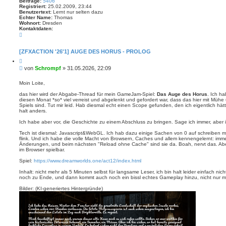
Beiträge:
5406
Registriert:
25.02.2009, 23:44
Benutzertext:
Lernt nur selten dazu
Echter Name:
Thomas
Wohnort:
Dresden
Kontaktdaten:
K
o
n
t
[ZFXACTION '26'1] AUGE DES HORUS - PROLOG
a
Z
k
i
t
B
von
Schrompf
»
31.05.2026, 22:09
t
d
e
i
a
i
e
Moin Loite,
t
r
t
e
e
das hier wird der Abgabe-Thread für mein GameJam-Spiel:
Das Auge des Horus
. Ich h
n
r
n
diesen Monat *so* viel verreist und abgelenkt und gefordert war, dass das hier mit Mühe
v
a
Spiels sind. Tut mir leid. Hab diesmal echt einen Scope gefunden, den ich eigentlich h
o
g
halt anders.
n
S
Ich habe aber vor, die Geschichte zu einem Abschluss zu bringen. Sage ich immer, aber 
c
h
Tech ist diesmal: Javascript&WebGL. Ich hab dazu einige Sachen von 0 auf schreiben mü
r
flink. Und ich habe die volle Macht von Browsern, Caches und allem kennengelernt: imme
o
Änderungen, und beim nächsten "Reload ohne Cache" sind sie da. Boah, nervt das. Aber h
m
im Browser spielbar.
p
f
Spiel:
https://www.dreamworlds.one/act12/index.html
Inhalt: nicht mehr als 5 Minuten selbst für langsame Leser, ich bin halt leider einfach ni
noch zu Ende, und dann kommt auch noch ein bissl echtes Gameplay hinzu, nicht nur mi
Bilder: (KI-generiertes Hintergründe)