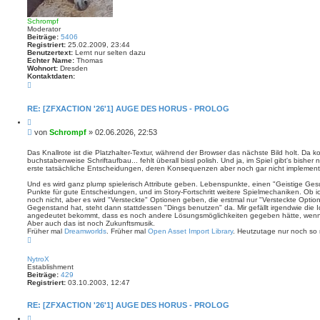
Schrompf
Moderator
Beiträge:
5406
Registriert:
25.02.2009, 23:44
Benutzertext:
Lernt nur selten dazu
Echter Name:
Thomas
Wohnort:
Dresden
Kontaktdaten:
K
o
n
t
RE: [ZFXACTION '26'1] AUGE DES HORUS - PROLOG
a
Z
k
i
t
B
von
Schrompf
»
02.06.2026, 22:53
t
d
e
i
a
i
e
Das Knallrote ist die Platzhalter-Textur, während der Browser das nächste Bild holt. D
t
r
buchstabenweise Schriftaufbau... fehlt überall bissl polish. Und ja, im Spiel gibt's bisher 
t
e
e
erste tatsächliche Entscheidungen, deren Konsequenzen aber noch gar nicht implementi
n
r
n
v
a
Und es wird ganz plump spielerisch Attribute geben. Lebenspunkte, einen "Geistige Gesu
o
g
Punkte für gute Entscheidungen, und im Story-Fortschritt weitere Spielmechaniken. Ob ich
n
noch nicht, aber es wird "Versteckte" Optionen geben, die erstmal nur "Versteckte Opti
S
Gegenstand hat, steht dann stattdessen "Dings benutzen" da. Mir gefällt irgendwie die 
c
angedeutet bekommt, dass es noch andere Lösungsmöglichkeiten gegeben hätte, wenn
h
Aber auch das ist noch Zukunftsmusik.
r
Früher mal
Dreamworlds
. Früher mal
Open Asset Import Library
. Heutzutage nur noch so 
o
N
m
a
p
c
f
NytroX
h
Establishment
o
Beiträge:
429
b
Registriert:
03.10.2003, 12:47
e
n
RE: [ZFXACTION '26'1] AUGE DES HORUS - PROLOG
Z