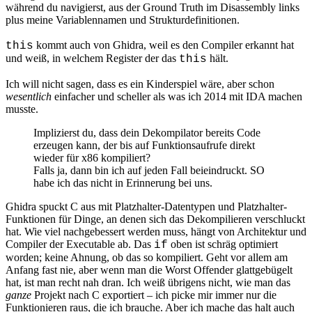
während du navigierst, aus der Ground Truth im Disassembly links
plus meine Variablennamen und Strukturdefinitionen.
kommt auch von Ghidra, weil es den Compiler erkannt hat
this
und weiß, in welchem Register der das
hält.
this
Ich will nicht sagen, dass es ein Kinderspiel wäre, aber schon
wesentlich
einfacher und scheller als was ich 2014 mit IDA machen
musste.
Implizierst du, dass dein Dekompilator bereits Code
erzeugen kann, der bis auf Funktionsaufrufe direkt
wieder für x86 kompiliert?
Falls ja, dann bin ich auf jeden Fall beieindruckt. SO
habe ich das nicht in Erinnerung bei uns.
Ghidra spuckt C aus mit Platzhalter-Datentypen und Platzhalter-
Funktionen für Dinge, an denen sich das Dekompilieren verschluckt
hat. Wie viel nachgebessert werden muss, hängt von Architektur und
Compiler der Executable ab. Das
oben ist schräg optimiert
if
worden; keine Ahnung, ob das so kompiliert. Geht vor allem am
Anfang fast nie, aber wenn man die Worst Offender glattgebügelt
hat, ist man recht nah dran. Ich weiß übrigens nicht, wie man das
ganze
Projekt nach C exportiert – ich picke mir immer nur die
Funktionieren raus, die ich brauche. Aber ich mache das halt auch