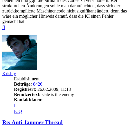
benennen und ggf. die Struktur des Codes zu verschönern. Bei
strukturellen Änderungen sollte man darauf achten, dass sich der
zurückkompilierte Maschinencode nicht signifikant ändert, denn das
wäre ein möglicher Hinweis darauf, dass die KI einen Fehler
gemacht hat.
Nach
oben
Krishty
Establishment
Beiträge:
8426
Registriert:
26.02.2009, 11:18
Benutzertext:
state is the enemy
Kontaktdaten:
Kontaktdaten
von
ICQ
Krishty
Re: Anti-Jammer-Thread