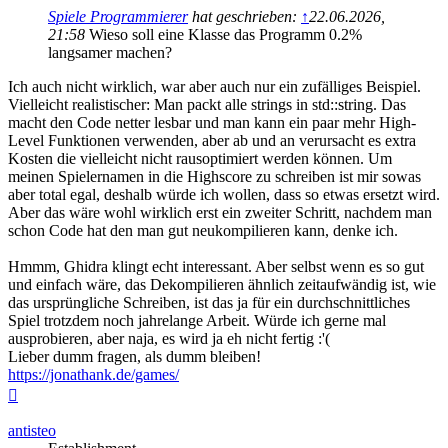
Spiele Programmierer
hat geschrieben:
↑
22.06.2026,
21:58
Wieso soll eine Klasse das Programm 0.2%
langsamer machen?
Ich auch nicht wirklich, war aber auch nur ein zufälliges Beispiel.
Vielleicht realistischer: Man packt alle strings in std::string. Das
macht den Code netter lesbar und man kann ein paar mehr High-
Level Funktionen verwenden, aber ab und an verursacht es extra
Kosten die vielleicht nicht rausoptimiert werden können. Um
meinen Spielernamen in die Highscore zu schreiben ist mir sowas
aber total egal, deshalb würde ich wollen, dass so etwas ersetzt wird.
Aber das wäre wohl wirklich erst ein zweiter Schritt, nachdem man
schon Code hat den man gut neukompilieren kann, denke ich.
Hmmm, Ghidra klingt echt interessant. Aber selbst wenn es so gut
und einfach wäre, das Dekompilieren ähnlich zeitaufwändig ist, wie
das ursprüngliche Schreiben, ist das ja für ein durchschnittliches
Spiel trotzdem noch jahrelange Arbeit. Würde ich gerne mal
ausprobieren, aber naja, es wird ja eh nicht fertig :'(
Lieber dumm fragen, als dumm bleiben!
https://jonathank.de/games/
Nach
oben
antisteo