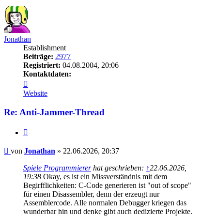
oben
Jonathan
Establishment
Beiträge:
2977
Registriert:
04.08.2004, 20:06
Kontaktdaten:
Kontaktdaten
von
Website
Jonathan
Re: Anti-Jammer-Thread
Zitieren
Beitrag
von
Jonathan
»
22.06.2026, 20:37
Spiele Programmierer
hat geschrieben:
↑
22.06.2026,
19:38
Okay, es ist ein Missverständnis mit dem
Begirfflichkeiten: C-Code generieren ist "out of scope"
für einen Disassembler, denn der erzeugt nur
Assemblercode. Alle normalen Debugger kriegen das
wunderbar hin und denke gibt auch dedizierte Projekte.