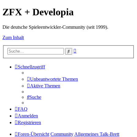
ZFX + Developia
Die deutsche Spieleentwickler-Community (seit 1999).
Zum Inhalt
Erweiterte
Suche
Suche
Schnellzugriff
Unbeantwortete Themen
Aktive Themen
Suche
FAQ
Anmelden
Registrieren
Foren-Übersicht
Community
Allgemeines Talk-Brett