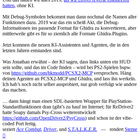
hatten
, ohne KI.
Mit Debug-Symbolen bekommt man dann nochmal die Namen aller
Funktionen dazu. 2019 war das ein scheiß Akt, die Debug-
Informationen ins passende Format für Ghidra zu konvertieren, aber
mittlerweile gibt es für so ziemlich alle Formate Ghidra-Plugins.
Jetzt kommen die neuen KI-Assistenten und Agenten, die in den
letzten Jahren entstanden sind.
Was Jonathan erwähnt – der KI sagen, dass links unten ein HUD
sein sollte, und das im Code finden – wird bei PS2-Spielen bspw.
von
https://github.com/hkmodd/PCSX2-MCP
versprochen. Häng
deinen Agenten an PCSX2-MCP und Ghidra, und lass ihn werkeln.
Ich hab’s noch nicht selber ausprobiert, nur grob verfolgt wie andere
das machen.
… dann hängt man einen SDL-basierten Wrapper für PlayStation-
Standardfunktionen dran (gibt’s zu hauf im Internet; für ReDriver2
hatte Soapy damals Psy-Cross weiterentwickelt
https://github.com/OpenDriver2/PsyCross
) und schon ist der vibe-
coded Port fertig.
seziert
Ace Combat
,
Driver
, und
S.T.A.L.K.E.R.
— rendert
Sterne
Nach