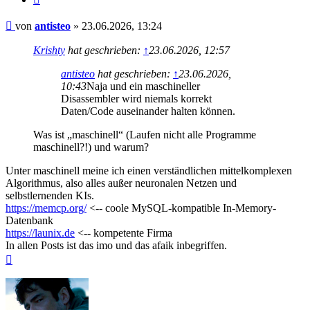
Beitrag
von
antisteo
»
23.06.2026, 13:24
Krishty
hat geschrieben:
↑
23.06.2026, 12:57
antisteo
hat geschrieben:
↑
23.06.2026,
10:43
Naja und ein maschineller
Disassembler wird niemals korrekt
Daten/Code auseinander halten können.
Was ist „maschinell“ (Laufen nicht alle Programme
maschinell?!) und warum?
Unter maschinell meine ich einen verständlichen mittelkomplexen
Algorithmus, also alles außer neuronalen Netzen und
selbstlernenden KIs.
https://memcp.org/
<-- coole MySQL-kompatible In-Memory-
Datenbank
https://launix.de
<-- kompetente Firma
In allen Posts ist das imo und das afaik inbegriffen.
Nach
oben