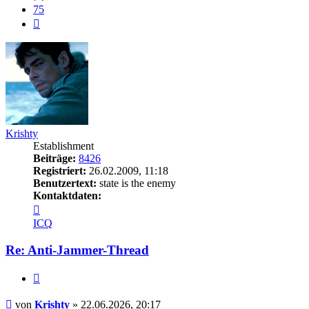
75
Nächste
Krishty
Establishment
Beiträge:
8426
Registriert:
26.02.2009, 11:18
Benutzertext:
state is the enemy
Kontaktdaten:
Kontaktdaten
von
ICQ
Krishty
Re: Anti-Jammer-Thread
Zitieren
Beitrag
von
Krishty
»
22.06.2026, 20:17