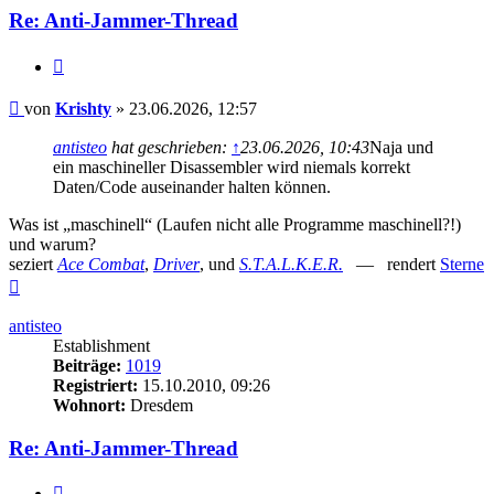
Re: Anti-Jammer-Thread
Zitieren
Beitrag
von
Krishty
»
23.06.2026, 12:57
antisteo
hat geschrieben:
↑
23.06.2026, 10:43
Naja und
ein maschineller Disassembler wird niemals korrekt
Daten/Code auseinander halten können.
Was ist „maschinell“ (Laufen nicht alle Programme maschinell?!)
und warum?
seziert
Ace Combat
,
Driver
, und
S.T.A.L.K.E.R.
— rendert
Sterne
Nach
oben
antisteo
Establishment
Beiträge:
1019
Registriert:
15.10.2010, 09:26
Wohnort:
Dresdem
Re: Anti-Jammer-Thread
Zitieren