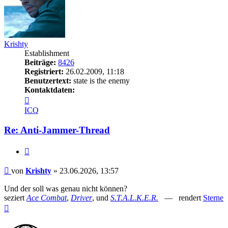
Krishty
Establishment
Beiträge:
8426
Registriert:
26.02.2009, 11:18
Benutzertext:
state is the enemy
Kontaktdaten:
Kontaktdaten
von
ICQ
Krishty
Re: Anti-Jammer-Thread
Zitieren
Beitrag
von
Krishty
»
23.06.2026, 13:57
Und der soll was genau nicht können?
seziert
Ace Combat
,
Driver
, und
S.T.A.L.K.E.R.
— rendert
Sterne
Nach
oben