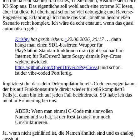
Ich bin da sehr skeptisch. 0 issues, 11 Sternchen, Readme sieht nach
KI-Slop aus. Das eigentliche soll wohl auch eine externe KI lösen,
aber hat diese KI überhaupt schon so viel debugging und Reverse-
Engeneering-Erfahrung? Ich finde das von Jonathan beschrieben
Szenario recht komplex. Ich wäre da echt erstaunt, wenn das quasi
automatisch geht.
Krishty
hat geschrieben:
↑
22.06.2026, 20:17
… dann
hängt man einen SDL-basierten Wrapper für
PlayStation-Standardfunktionen dran (gibt’s zu hauf im
Internet; für ReDriver2 hatte Soapy damals Psy-Cross
weiterentwickelt
https://github.com/OpenDriver2/PsyCross
) und schon
ist der vibe-coded Port fertig.
Implizierst du, dass dein Dekompilator bereits Code erzeugen kann,
der bis auf Funktionsaufrufe direkt wieder für x86 kompiliert?
Falls ja, dann bin ich auf jeden Fall beieindruckt. SO habe ich das
nicht in Erinnerung bei uns.
ABER: Wenn man einmal C-Code mit sinnvollen
Namen und so hat, ist der Rest ja quasi nur noch
Umstrukturieren.
Ja, wenn nicht geinlined ist, die Namen ähnlich sind und es analog
aussieht.