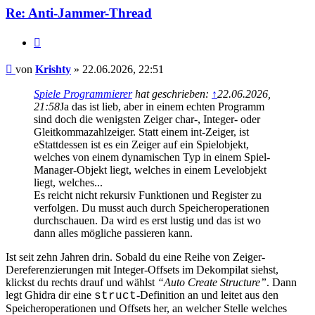
Re: Anti-Jammer-Thread
Zitieren
Beitrag
von
Krishty
»
22.06.2026, 22:51
Spiele Programmierer
hat geschrieben:
↑
22.06.2026,
21:58
Ja das ist lieb, aber in einem echten Programm
sind doch die wenigsten Zeiger char-, Integer- oder
Gleitkommazahlzeiger. Statt einem int-Zeiger, ist
eStattdessen ist es ein Zeiger auf ein Spielobjekt,
welches von einem dynamischen Typ in einem Spiel-
Manager-Objekt liegt, welches in einem Levelobjekt
liegt, welches...
Es reicht nicht rekursiv Funktionen und Register zu
verfolgen. Du musst auch durch Speicheroperationen
durchschauen. Da wird es erst lustig und das ist wo
dann alles mögliche passieren kann.
Ist seit zehn Jahren drin. Sobald du eine Reihe von Zeiger-
Dereferenzierungen mit Integer-Offsets im Dekompilat siehst,
klickst du rechts drauf und wählst
“Auto Create Structure”
. Dann
legt Ghidra dir eine
-Definition an und leitet aus den
struct
Speicheroperationen und Offsets her, an welcher Stelle welches