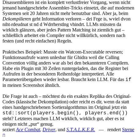
Disassemblieren ist ein komplett verlustfreier Vorgang, wenn nicht
jemand handgeschriebe Assembler-Tricks einsetzt, die auf modernen
Systemen seit 20 Jahren nicht mehr benutzbar sind. Aber ja, beim
Dekompilieren
geht Information verloren – dei Frge is, wviel dvon
niht-rdeudnat st nd d Wdrrherstlng vhindrt. LLMs müssten da
wirklich glänzen, aber jedes Pattern Matching ist ziemlich gut –
schließlich arbeitet ein Compiler nicht willkürlich, sondern nach
festen (und recht einfachen) Regeln.
Praktisches Beispiel: Musste ein Watcom-Executable reversen;
Funktionsaufrufe waren unlesbar für Ghidra weil die Calling
Convention völlig anders war als bei den bekannteren Compilern.
Habe ein Plugin mit 30 Zeilen runtergeladen, das die Register bei
Aufrufen in der besonderen Reihenfolge interpretiert. Alle
Parameterübergaben wieder lesbar. Braucht kein LLM. Für das
if
in meinen Screenshot ähnlich.
Die Frage ist auch – möchtest du ein exaktes Replika des Original-
Codes (klassische Dekompilation) oder reicht es dir, wenn da statt
eines handgeschriebenen Sortieralgorithmus im Original jetzt ein
std::sort(players.begin(), players.end())
steht? Letzteres machen LLM wirklich, wirklich gut, aber es ist
einigen nicht „pur“ genug.
seziert
Ace Combat
,
Driver
, und
S.T.A.L.K.E.R.
— rendert
Sterne
Nach