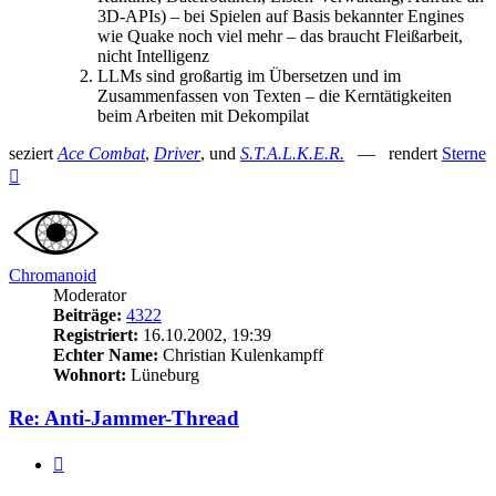
3D-APIs) – bei Spielen auf Basis bekannter Engines
wie Quake noch viel mehr – das braucht Fleißarbeit,
nicht Intelligenz
LLMs sind großartig im Übersetzen und im
Zusammenfassen von Texten – die Kerntätigkeiten
beim Arbeiten mit Dekompilat
seziert
Ace Combat
,
Driver
, und
S.T.A.L.K.E.R.
— rendert
Sterne
Nach
oben
Chromanoid
Moderator
Beiträge:
4322
Registriert:
16.10.2002, 19:39
Echter Name:
Christian Kulenkampff
Wohnort:
Lüneburg
Re: Anti-Jammer-Thread
Zitieren