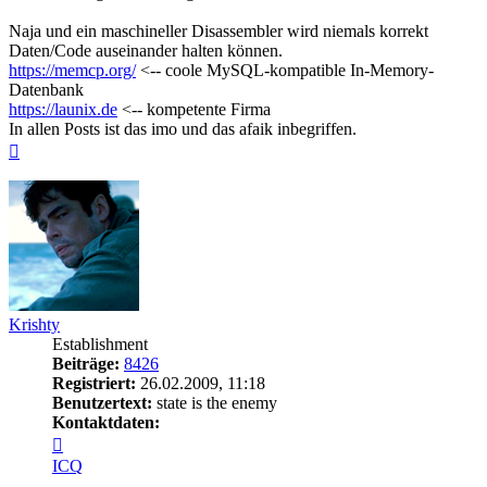
Naja und ein maschineller Disassembler wird niemals korrekt
Daten/Code auseinander halten können.
https://memcp.org/
<-- coole MySQL-kompatible In-Memory-
Datenbank
https://launix.de
<-- kompetente Firma
In allen Posts ist das imo und das afaik inbegriffen.
Nach
oben
Krishty
Establishment
Beiträge:
8426
Registriert:
26.02.2009, 11:18
Benutzertext:
state is the enemy
Kontaktdaten:
Kontaktdaten
von
ICQ
Krishty