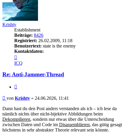
Krishty
Establishment
Beiträge:
8426
Registriert:
26.02.2009, 11:18
Benutzertext:
state is the enemy
Kontaktdaten:
Kontaktdaten
von
ICQ
Krishty
Re: Anti-Jammer-Thread
Zitieren
Beitrag
von
Krishty
»
24.06.2026, 11:41
Dann hast du den Post anders verstanden als ich – ich lese da
nämlich nichts über nicht-bijektive Abbildungen beim
Dekompilieren
, sondern nur etwas über die Unterscheidung
zwischen Daten und Code im
Disassemblieren
, das gütig gesagt
höchstens in sehr abstrakter Theorie relevant sein könnte.