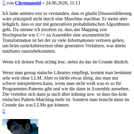
Beitrag
von
Chromanoid
»
24.06.2026, 11:13
Ich hatte antisteo erst so verstanden, dass er glaubt Disassemblierung
wäre prinzipiell nicht durch eine Maschine machbar. Er meint aber
lediglich, dass es nur mit generativen probabilistischen Algorithmen
geht. Da stimme ich insofern zu, dass das Mapping von
Hochsprache wie C++ zu Assembler eine asymmetrische
Transformation ist bei der zu viele Informationen verloren gehen,
um beim zurückübersetzen ohne generative Verfahren, was direkt
nutzbares rauszubekommen.
Wenn ich deinen Post richtig lese, siehst du das im Grunde ähnlich.
Wenn man genug statische Libraries einpflegt, kommt man bestimmt
sehr weit ohne LLM. Aber es bleibt etwas übrig, das man nur
schwer interpretieren kann, wenn man nicht weiß was es so für
Programmier-Patterns gibt und wie die dann in Assembly aussehen.
Die verteilen sich dann ja auch über inlining usw. so dass das kein
einfaches Pattern-Matching mehr ist. Sondern man braucht dann im
Grunde das was LLMs gut können.
Nach
oben