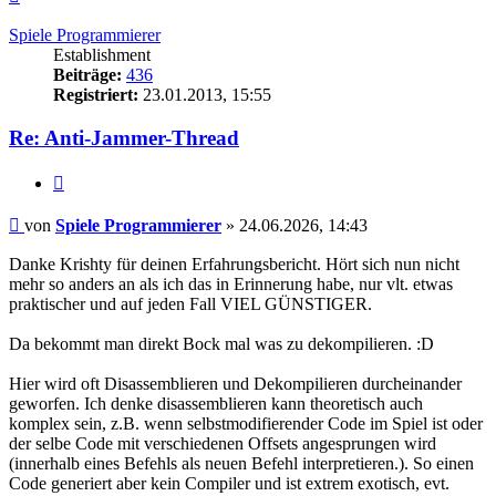
oben
Spiele Programmierer
Establishment
Beiträge:
436
Registriert:
23.01.2013, 15:55
Re: Anti-Jammer-Thread
Zitieren
Beitrag
von
Spiele Programmierer
»
24.06.2026, 14:43
Danke Krishty für deinen Erfahrungsbericht. Hört sich nun nicht
mehr so anders an als ich das in Erinnerung habe, nur vlt. etwas
praktischer und auf jeden Fall VIEL GÜNSTIGER.
Da bekommt man direkt Bock mal was zu dekompilieren. :D
Hier wird oft Disassemblieren und Dekompilieren durcheinander
geworfen. Ich denke disassemblieren kann theoretisch auch
komplex sein, z.B. wenn selbstmodifierender Code im Spiel ist oder
der selbe Code mit verschiedenen Offsets angesprungen wird
(innerhalb eines Befehls als neuen Befehl interpretieren.). So einen
Code generiert aber kein Compiler und ist extrem exotisch, evt.