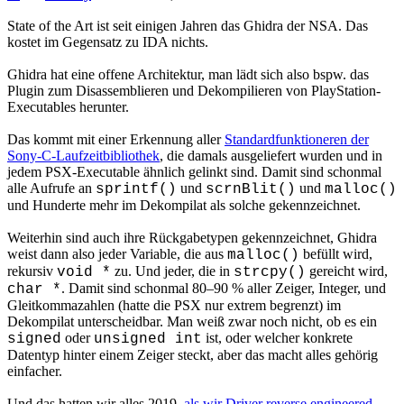
State of the Art ist seit einigen Jahren das Ghidra der NSA. Das
kostet im Gegensatz zu IDA nichts.
Ghidra hat eine offene Architektur, man lädt sich also bspw. das
Plugin zum Disassemblieren und Dekompilieren von PlayStation-
Executables herunter.
Das kommt mit einer Erkennung aller
Standardfunktioneren der
Sony-C-Laufzeitbibliothek
, die damals ausgeliefert wurden und in
jedem PSX-Executable ähnlich gelinkt sind. Damit sind schonmal
alle Aufrufe an
und
und
sprintf()
scrnBlit()
malloc()
und Hunderte mehr im Dekompilat als solche gekennzeichnet.
Weiterhin sind auch ihre Rückgabetypen gekennzeichnet, Ghidra
weist dann also jeder Variable, die aus
befüllt wird,
malloc()
rekursiv
zu. Und jeder, die in
gereicht wird,
void *
strcpy()
. Damit sind schonmal 80–90 % aller Zeiger, Integer, und
char *
Gleitkommazahlen (hatte die PSX nur extrem begrenzt) im
Dekompilat unterscheidbar. Man weiß zwar noch nicht, ob es ein
oder
ist, oder welcher konkrete
signed
unsigned int
Datentyp hinter einem Zeiger steckt, aber das macht alles gehörig
einfacher.
Und das hatten wir alles 2019,
als wir Driver reverse engineered