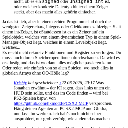
nicht, ob es ein
oder
ist,
signed
unsigned int
oder welcher konkrete Datentyp hinter einem Zeiger
steckt, aber das macht alles gehörig einfacher.
Ja das ist lieb, aber in einem echten Programm sind doch die
wenigsten Zeiger char-, Integer- oder Gleitkommazahlzeiger. Statt
einem int-Zeiger, ist eStattdessen ist es ein Zeiger auf ein
Spielobjekt, welches von einem dynamischen Typ in einem Spiel-
Manager-Objekt liegt, welches in einem Levelobjekt liegt,
welches...
Es reicht nicht rekursiv Funktionen und Register zu verfolgen. Du
musst auch durch Speicheroperationen durchschauen. Da wird es
erst lustig und das ist wo dann alles mögliche passieren kann.
Oder reden wir einfach von so alten Spielen, wo noch alles in
globalen Arrays ohne OO-Hölle lag?
Krishty
hat geschrieben:
↑
22.06.2026, 20:17
Was
Jonathan erwähnt – der KI sagen, dass links unten ein
HUD sein sollte, und das im Code finden – wird bei
PS2-Spielen bspw. von
https://github.com/hkmodd/PCSX2-MCP
versprochen.
Häng deinen Agenten an PCSX2-MCP und Ghidra,
und lass ihn werkeln. Ich hab’s noch nicht selber
ausprobiert, nur grob verfolgt wie andere das machen.