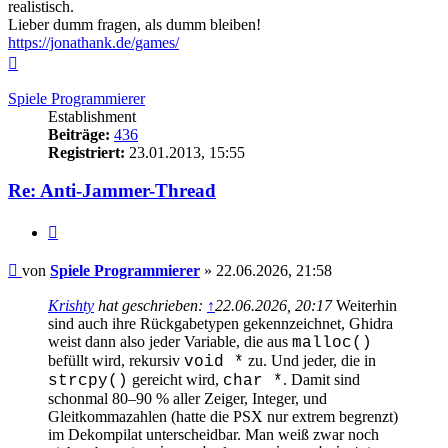
realistisch.
Lieber dumm fragen, als dumm bleiben!
https://jonathank.de/games/
Nach
oben
Spiele Programmierer
Establishment
Beiträge:
436
Registriert:
23.01.2013, 15:55
Re: Anti-Jammer-Thread
Zitieren
Beitrag
von
Spiele Programmierer
»
22.06.2026, 21:58
Krishty
hat geschrieben:
↑
22.06.2026, 20:17
Weiterhin
sind auch ihre Rückgabetypen gekennzeichnet, Ghidra
weist dann also jeder Variable, die aus
malloc()
befüllt wird, rekursiv
zu. Und jeder, die in
void *
gereicht wird,
. Damit sind
strcpy()
char *
schonmal 80–90 % aller Zeiger, Integer, und
Gleitkommazahlen (hatte die PSX nur extrem begrenzt)
im Dekompilat unterscheidbar. Man weiß zwar noch