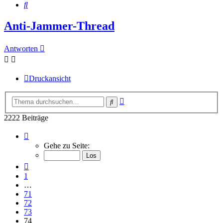
Suche
Anti-Jammer-Thread
Antworten
Druckansicht
Erweiterte
Suche
Suche
2222 Beiträge
Seite
74
Gehe zu Seite:
von
75
Vorherige
1
…
71
72
73
74