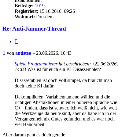
Establishment
Beiträge:
1019
Registriert:
15.10.2010, 09:26
Wohnort:
Dresdem
Re: Anti-Jammer-Thread
Zitieren
Beitrag
von
antisteo
»
23.06.2026, 10:43
Spiele Programmierer
hat geschrieben:
↑
22.06.2026,
14:03
Was ist für euch ein KI-Disassembler?
Disassemblen ist doch voll simpel, da braucht man
doch keine KI dafür.
Dekompilieren, Variablennamene wählen und die
richtigen Abstraktionen in einer höheren Sprache wie
C++ finden, dass ist schwer. Ich weiß nicht, wie weit
die Werkzeuge da heute sind, aber da habe ich in der
Vergangenheit nix Gutes gefunden und es war noch
viel Handarbeit.
Aber darum geht es doch gerade!