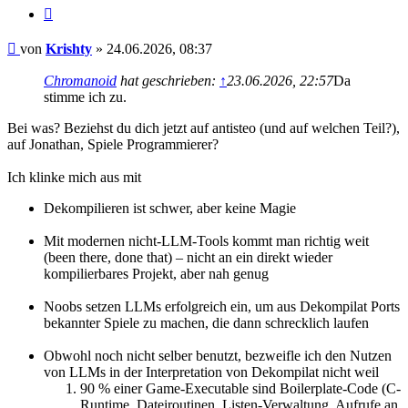
Zitieren
Beitrag
von
Krishty
»
24.06.2026, 08:37
Chromanoid
hat geschrieben:
↑
23.06.2026, 22:57
Da
stimme ich zu.
Bei was? Beziehst du dich jetzt auf antisteo (und auf welchen Teil?),
auf Jonathan, Spiele Programmierer?
Ich klinke mich aus mit
Dekompilieren ist schwer, aber keine Magie
Mit modernen nicht-LLM-Tools kommt man richtig weit
(been there, done that) – nicht an ein direkt wieder
kompilierbares Projekt, aber nah genug
Noobs setzen LLMs erfolgreich ein, um aus Dekompilat Ports
bekannter Spiele zu machen, die dann schrecklich laufen
Obwohl noch nicht selber benutzt, bezweifle ich den Nutzen
von LLMs in der Interpretation von Dekompilat nicht weil
90 % einer Game-Executable sind Boilerplate-Code (C-
Runtime, Dateiroutinen, Listen-Verwaltung, Aufrufe an