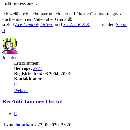
nicht professionell.
Ich weiß auch nicht, warum ich hier auf “Ja aber” antworte, guck
doch einfach ein Video über Ghida 😁
seziert
Ace Combat
,
Driver
, und
S.T.A.L.K.E.R.
— rendert
Sterne
Nach
oben
Jonathan
Establishment
Beiträge:
2977
Registriert:
04.08.2004, 20:06
Kontaktdaten:
Kontaktdaten
von
Website
Jonathan
Re: Anti-Jammer-Thread
Zitieren
Beitrag
von
Jonathan
»
22.06.2026, 23:20