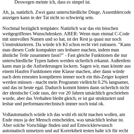
Deswegen meinte ich, dass es simpel ist.
Ah, ja, natürlich. Zwei ganz unterschiedliche Dinge, Assemblercode
anzeigen kann in der Tat nicht so schwierig sein.
Nochmal bezüglich templates: Natürlich war das ein bisschen
weitgegriffenes Wunschdenken. ABER: Wenn man einmal C-Code
mit sinnvollen Namen und so hat, ist der Rest ja quasi nur noch
Umstrukturieren. Da würde ich KI schon recht viel zutrauen. "Kann
man diesen Code kompakter uns lesbarer machen, indem man
ähnliche Teile zusammen fasst?" - Fast gleiche Funktionen die nur
unterschiedliche Typen haben werden sicherlich erkannt. Außerdem
kann man ja die Anforderungen lockern. Sagen wir, man könnte aus
einem Haufen Funktionen eine Klasse machen, aber dann würde
nach dem erneuten kompilieren immer noch ein this-Zeiger kopiert
werden müssen - macht mein Programm vielleicht 0.2% langsamer,
und das ist heute egal. Dadurch kommt hinten dann sicherlich nicht
der identische Code raus, der vor 20 Jahren tatsächlich geschrieben
wurde, aber das Verhalten bleibt gleich, er ist gut strukturiert und
lesbar und performancetechnisch immer noch total ok.
Vollautomatisch würde ich das wohl eh nicht machen wollen, am
Ende muss ja der Mensch entscheiden, was tatsächlich lesbar ist.
Aber solche Vorschläge finden und auf Entwicklerwunsch
automatisch umsetzen und auf Korrektheit testen halte ich für recht