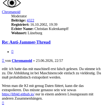
Chromanoid
Moderator
Beiträge:
4322
Registriert:
16.10.2002, 19:39
Echter Name:
Christian Kulenkampff
Wohnort:
Lüneburg
Re: Anti-Jammer-Thread
Zitieren
Beitrag
von
Chromanoid
»
23.06.2026, 22:57
edit: ich hatte das mit maschinell erst falsch gelesen. Da stimme ich
zu. Die Abbildung ist bei Maschinencode einfach zu vieldeutig. Da
muß probabilistisch extrapoliert werden.
Wenn man die KI mit genug Daten füttert, kann die das
extrapolieren. Das müsste genauso sein wie sowas
https://lift4d.github.io/
nur in einem anderen Lösungsraum mit
anderen Zusammenhängen.
Nach