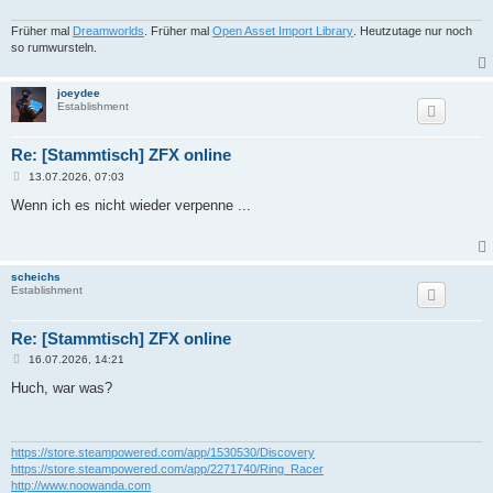
Früher mal
Dreamworlds
. Früher mal
Open Asset Import Library
. Heutzutage nur noch
so rumwursteln.
joeydee
Establishment
Re: [Stammtisch] ZFX online
B
13.07.2026, 07:03
e
i
Wenn ich es nicht wieder verpenne ...
t
r
a
g
scheichs
Establishment
Re: [Stammtisch] ZFX online
B
16.07.2026, 14:21
e
i
Huch, war was?
t
r
a
g
https://store.steampowered.com/app/1530530/Discovery
https://store.steampowered.com/app/2271740/Ring_Racer
http://www.noowanda.com