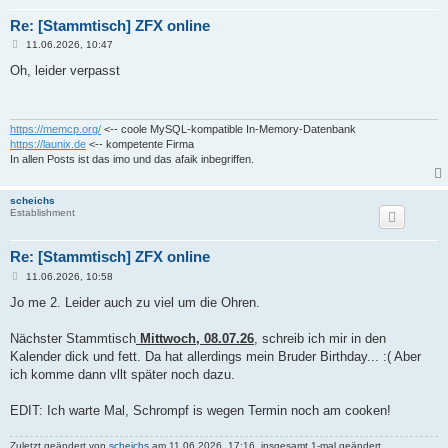
Re: [Stammtisch] ZFX online
B
11.06.2026, 10:47
e
i
Oh, leider verpasst
t
r
a
g
https://memcp.org/
<-- coole MySQL-kompatible In-Memory-Datenbank
https://launix.de
<-- kompetente Firma
In allen Posts ist das imo und das afaik inbegriffen.
scheichs
Establishment
Re: [Stammtisch] ZFX online
B
11.06.2026, 10:58
e
i
Jo me 2. Leider auch zu viel um die Ohren.
t
r
a
Nächster Stammtisch
Mittwoch, 08.07.26
, schreib ich mir in den
g
Kalender dick und fett. Da hat allerdings mein Bruder Birthday... :( Aber
ich komme dann vllt später noch dazu.
EDIT: Ich warte Mal, Schrompf is wegen Termin noch am cooken!
Zuletzt geändert von
scheichs
am 11.06.2026, 17:16, insgesamt 1-mal geändert.