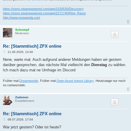
https://store.steampowered.com/app/1530530/Discovery
https://store.steampowered.com/app/2271740/Ring_Racer
http://www.noowanda.com
Schrompf
Moderator
Re: [Stammtisch] ZFX online
B
11.06.2026, 13:40
e
i
Nene, warte mal. Auch aufgrund anderer Meldungen haben wir gestern
t
darüber gesprochen, das nächste Mal vielleicht den
Dienstag
zu wählen.
r
a
Ich mach dazu mal ne Umfrage im Discord
g
Früher mal
Dreamworlds
. Früher mal
Open Asset Import Library
. Heutzutage nur noch
so rumwursteln.
Zudomon
Establishment
Re: [Stammtisch] ZFX online
B
08.07.2026, 17:04
e
i
War jetzt gestern? Oder ist heute?
t