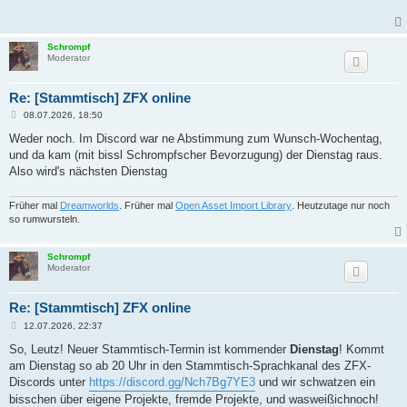
r
a
g
Schrompf
Moderator
Re: [Stammtisch] ZFX online
B
08.07.2026, 18:50
e
i
Weder noch. Im Discord war ne Abstimmung zum Wunsch-Wochentag,
t
und da kam (mit bissl Schrompfscher Bevorzugung) der Dienstag raus.
r
a
Also wird's nächsten Dienstag
g
Früher mal
Dreamworlds
. Früher mal
Open Asset Import Library
. Heutzutage nur noch
so rumwursteln.
Schrompf
Moderator
Re: [Stammtisch] ZFX online
B
12.07.2026, 22:37
e
i
So, Leutz! Neuer Stammtisch-Termin ist kommender
Dienstag
! Kommt
t
am Dienstag so ab 20 Uhr in den Stammtisch-Sprachkanal des ZFX-
r
a
Discords unter
https://discord.gg/Nch7Bg7YE3
und wir schwatzen ein
g
bisschen über eigene Projekte, fremde Projekte, und wasweißichnoch!