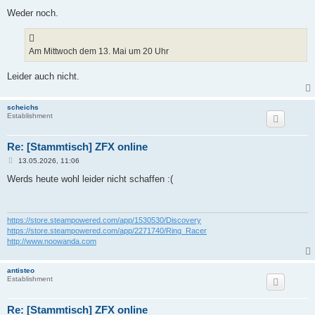
Weder noch.
Am Mittwoch dem 13. Mai um 20 Uhr
Leider auch nicht.
scheichs
Establishment
Re: [Stammtisch] ZFX online
B
13.05.2026, 11:06
e
i
Werds heute wohl leider nicht schaffen :(
t
r
a
g
https://store.steampowered.com/app/1530530/Discovery
https://store.steampowered.com/app/2271740/Ring_Racer
http://www.noowanda.com
antisteo
Establishment
Re: [Stammtisch] ZFX online