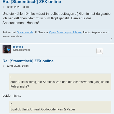
Re: [Stammtisch] ZFX online
B
12.05.2026, 08:18
e
i
Und die kühlen Drinks müsst ihr selbst beitragen :-) Gemini hat da glaube
t
ich nen örtlichen Stammtisch im Kopf gehabt. Danke für das
r
a
Announcement, Hannes!
g
Früher mal
Dreamworlds
. Früher mal
Open Asset Import Library
. Heutzutage nur noch
so rumwursteln.
joeydee
Establishment
Re: [Stammtisch] ZFX online
B
12.05.2026, 16:56
e
i
t
r
a
euer Build ist fertig, die Sprites sitzen und die Scripts werfen (fast) keine
g
Fehler mehr?
Leider nichts.
Egal ob Unity, Unreal, Godot oder Pen & Paper