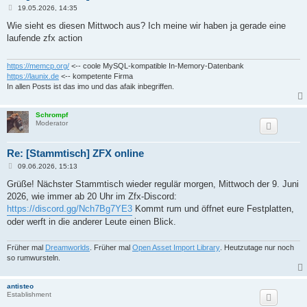
B
19.05.2026, 14:35
e
i
Wie sieht es diesen Mittwoch aus? Ich meine wir haben ja gerade eine
t
laufende zfx action
r
a
g
https://memcp.org/
<-- coole MySQL-kompatible In-Memory-Datenbank
https://launix.de
<-- kompetente Firma
In allen Posts ist das imo und das afaik inbegriffen.
Schrompf
Moderator
Re: [Stammtisch] ZFX online
B
09.06.2026, 15:13
e
i
Grüße! Nächster Stammtisch wieder regulär morgen, Mittwoch der 9. Juni
t
2026, wie immer ab 20 Uhr im Zfx-Discord:
r
a
https://discord.gg/Nch7Bg7YE3
Kommt rum und öffnet eure Festplatten,
g
oder werft in die anderer Leute einen Blick.
Früher mal
Dreamworlds
. Früher mal
Open Asset Import Library
. Heutzutage nur noch
so rumwursteln.
antisteo
Establishment