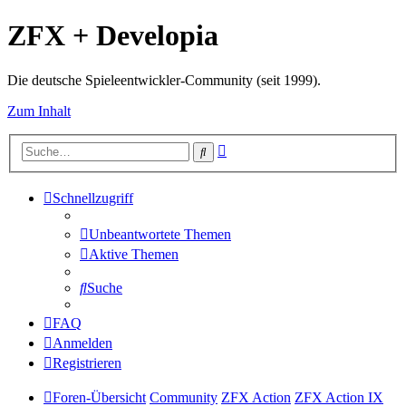
ZFX + Developia
Die deutsche Spieleentwickler-Community (seit 1999).
Zum Inhalt
Erweiterte
Suche
Suche
Schnellzugriff
Unbeantwortete Themen
Aktive Themen
Suche
FAQ
Anmelden
Registrieren
Foren-Übersicht
Community
ZFX Action
ZFX Action IX