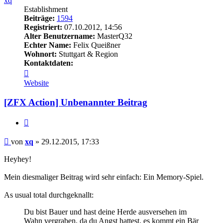
xq
Establishment
Beiträge:
1594
Registriert:
07.10.2012, 14:56
Alter Benutzername:
MasterQ32
Echter Name:
Felix Queißner
Wohnort:
Stuttgart & Region
Kontaktdaten:
Kontaktdaten
von
Website
xq
[ZFX Action] Unbenannter Beitrag
Zitieren
Beitrag
von
xq
»
29.12.2015, 17:33
Heyhey!
Mein diesmaliger Beitrag wird sehr einfach: Ein Memory-Spiel.
As usual total durchgeknallt:
Du bist Bauer und hast deine Herde ausversehen im
Wahn vergraben, da du Angst hattest, es kommt ein Bär