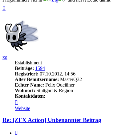
Nach
oben
xq
Establishment
Beiträge:
1594
Registriert:
07.10.2012, 14:56
Alter Benutzername:
MasterQ32
Echter Name:
Felix Queißner
Wohnort:
Stuttgart & Region
Kontaktdaten:
Kontaktdaten
von
Website
xq
Re: [ZFX Action] Unbenannter Beitrag
Zitieren