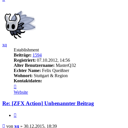
oben
xq
Establishment
Beiträge:
1594
Registriert:
07.10.2012, 14:56
Alter Benutzername:
MasterQ32
Echter Name:
Felix Queißner
Wohnort:
Stuttgart & Region
Kontaktdaten:
Kontaktdaten
von
Website
xq
Re: [ZFX Action] Unbenannter Beitrag
Zitieren
Beitrag
von
xq
»
30.12.2015, 18:39