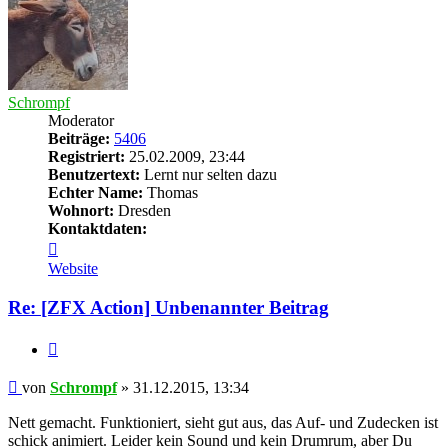
Schrompf
Moderator
Beiträge:
5406
Registriert:
25.02.2009, 23:44
Benutzertext:
Lernt nur selten dazu
Echter Name:
Thomas
Wohnort:
Dresden
Kontaktdaten:
Kontaktdaten
von
Website
Schrompf
Re: [ZFX Action] Unbenannter Beitrag
Zitieren
Beitrag
von
Schrompf
»
31.12.2015, 13:34
Nett gemacht. Funktioniert, sieht gut aus, das Auf- und Zudecken ist
schick animiert. Leider kein Sound und kein Drumrum, aber Du