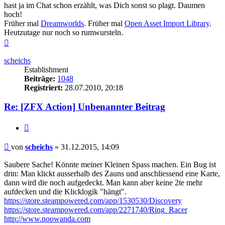
hast ja im Chat schon erzählt, was Dich sonst so plagt. Daumen
hoch!
Früher mal
Dreamworlds
. Früher mal
Open Asset Import Library
.
Heutzutage nur noch so rumwursteln.
Nach
oben
scheichs
Establishment
Beiträge:
1048
Registriert:
28.07.2010, 20:18
Re: [ZFX Action] Unbenannter Beitrag
Zitieren
Beitrag
von
scheichs
»
31.12.2015, 14:09
Saubere Sache! Könnte meiner Kleinen Spass machen. Ein Bug ist
drin: Man klickt ausserhalb des Zauns und anschliessend eine Karte,
dann wird die noch aufgedeckt. Man kann aber keine 2te mehr
aufdecken und die Klicklogik "hängt".
https://store.steampowered.com/app/1530530/Discovery
https://store.steampowered.com/app/2271740/Ring_Racer
http://www.noowanda.com