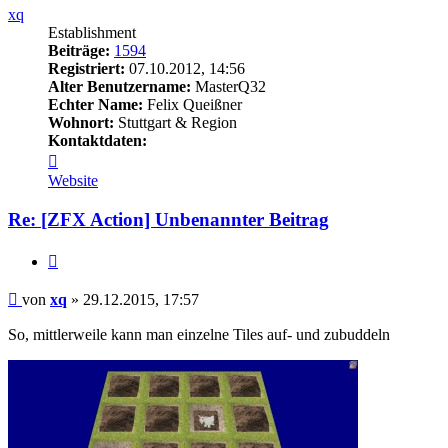
xq
Establishment
Beiträge:
1594
Registriert:
07.10.2012, 14:56
Alter Benutzername:
MasterQ32
Echter Name:
Felix Queißner
Wohnort:
Stuttgart & Region
Kontaktdaten:
Kontaktdaten
von
Website
xq
Re: [ZFX Action] Unbenannter Beitrag
Zitieren
Beitrag
von
xq
»
29.12.2015, 17:57
So, mittlerweile kann man einzelne Tiles auf- und zubuddeln