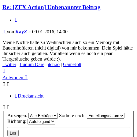
Re: [ZFX Action] Unbenannter Beitrag
Zitieren
Beitrag
von
KayZ
»
09.01.2016, 14:00
Meine Nichte hatte zu Weihnachten auch so ein Memory mit
Bauernhoftieren (nicht digital) von mir bekommen. Dein Spiel hätte
ihr sicher auch gefallen. Vor allem wenn es noch ein paar
Tiergeräusche geben würde ;).
Twitter
|
Ludum Dare
|
itch.io
|
GameJolt
Nach
oben
Antworten
Druckansicht
Anzeigen:
Sortiere nach:
Richtung: