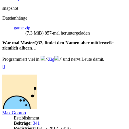
snapshot
Dateianhänge
game.zip
(7.3 MiB) 857-mal heruntergeladen
War mal MasterQ32, findet den Namen aber mittlerweile
ziemlich albern…
Programmiert viel in
Zig
und nervt Leute damit.
Nach
oben
Max Gooroo
Establishment
Beiträge:
341
Registriert:
08.12.2012, 23:16