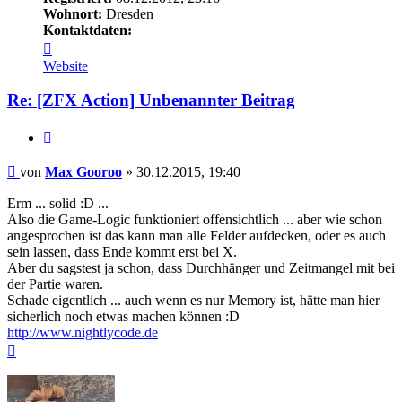
Wohnort:
Dresden
Kontaktdaten:
Kontaktdaten
von
Website
Max
Gooroo
Re: [ZFX Action] Unbenannter Beitrag
Zitieren
Beitrag
von
Max Gooroo
»
30.12.2015, 19:40
Erm ... solid :D ...
Also die Game-Logic funktioniert offensichtlich ... aber wie schon
angesprochen ist das kann man alle Felder aufdecken, oder es auch
sein lassen, dass Ende kommt erst bei X.
Aber du sagstest ja schon, dass Durchhänger und Zeitmangel mit bei
der Partie waren.
Schade eigentlich ... auch wenn es nur Memory ist, hätte man hier
sicherlich noch etwas machen können :D
http://www.nightlycode.de
Nach
oben