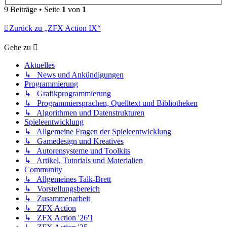
9 Beiträge • Seite
1
von
1
Zurück zu „ZFX Action IX“
Gehe zu
Aktuelles
↳ News und Ankündigungen
Programmierung
↳ Grafikprogrammierung
↳ Programmiersprachen, Quelltext und Bibliotheken
↳ Algorithmen und Datenstrukturen
Spieleentwicklung
↳ Allgemeine Fragen der Spieleentwicklung
↳ Gamedesign und Kreatives
↳ Autorensysteme und Toolkits
↳ Artikel, Tutorials und Materialien
Community
↳ Allgemeines Talk-Brett
↳ Vorstellungsbereich
↳ Zusammenarbeit
↳ ZFX Action
↳ ZFX Action '26'1