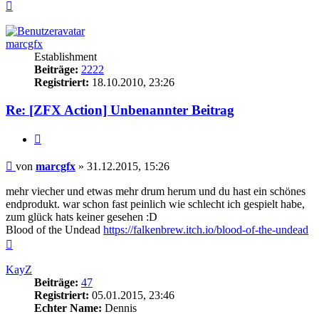
Nach
oben
marcgfx
Establishment
Beiträge:
2222
Registriert:
18.10.2010, 23:26
Re: [ZFX Action] Unbenannter Beitrag
Zitieren
Beitrag
von
marcgfx
»
31.12.2015, 15:26
mehr viecher und etwas mehr drum herum und du hast ein schönes
endprodukt. war schon fast peinlich wie schlecht ich gespielt habe,
zum glück hats keiner gesehen :D
Blood of the Undead
https://falkenbrew.itch.io/blood-of-the-undead
Nach
oben
KayZ
Beiträge:
47
Registriert:
05.01.2015, 23:46
Echter Name:
Dennis