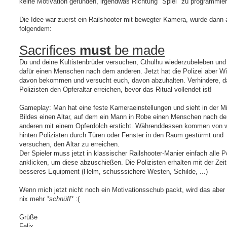
keine Motivation gefunden, irgendwas Richtung "Spiel" zu programmier
Die Idee war zuerst ein Railshooter mit bewegter Kamera, wurde dann 
folgendem:
Sacrifices
must
be made
Du und deine Kultistenbrüder versuchen, Cthulhu wiederzubeleben und
dafür einen Menschen nach dem anderen. Jetzt hat die Polizei aber W
davon bekommen und versucht euch, davon abzuhalten. Verhindere, d
Polizisten den Opferaltar erreichen, bevor das Ritual vollendet ist!
Gameplay: Man hat eine feste Kameraeinstellungen und sieht in der Mi
Bildes einen Altar, auf dem ein Mann in Robe einen Menschen nach d
anderen mit einem Opferdolch ersticht. Währenddessen kommen von w
hinten Polizisten durch Türen oder Fenster in den Raum gestürmt und
versuchen, den Altar zu erreichen.
Der Spieler muss jetzt in klassischer Railshooter-Manier einfach alle P
anklicken, um diese abzuschießen. Die Polizisten erhalten mit der Zeit
besseres Equipment (Helm, schusssichere Westen, Schilde, ...)
Wenn mich jetzt nicht noch ein Motivationsschub packt, wird das aber 
nix mehr
*schnüff*
:(
Grüße
Felix