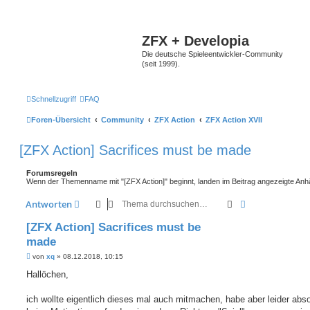
ZFX + Developia
Die deutsche Spieleentwickler-Community
(seit 1999).
Schnellzugriff
FAQ
Foren-Übersicht
Community
ZFX Action
ZFX Action XVII
[ZFX Action] Sacrifices must be made
Forumsregeln
Wenn der Themenname mit "[ZFX Action]" beginnt, landen im Beitrag angezeigte Anh
Suche
Erweiterte Suc
Antworten
[ZFX Action] Sacrifices must be
made
B
von
xq
»
08.12.2018, 10:15
e
i
Hallöchen,
t
r
a
ich wollte eigentlich dieses mal auch mitmachen, habe aber leider abso
g