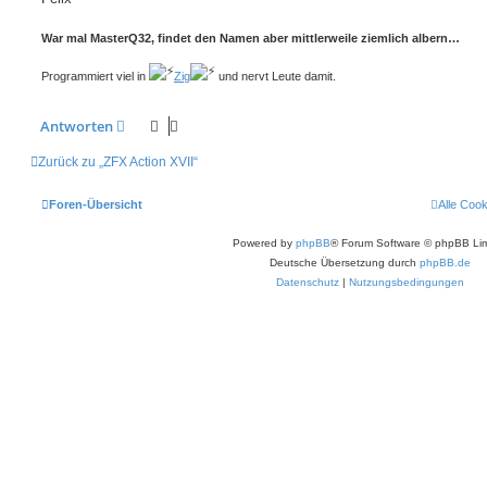
War mal MasterQ32, findet den Namen aber mittlerweile ziemlich albern…
Programmiert viel in
Zig
und nervt Leute damit.
Antworten
Zurück zu „ZFX Action XVII“
Foren-Übersicht
Alle Coo
Powered by
phpBB
® Forum Software © phpBB Lim
Deutsche Übersetzung durch
phpBB.de
Datenschutz
|
Nutzungsbedingungen