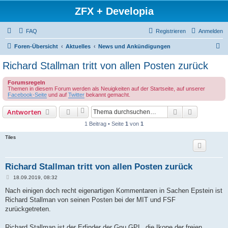
ZFX + Developia
FAQ
Registrieren
Anmelden
S
Foren-Übersicht
Aktuelles
News und Ankündigungen
u
Richard Stallman tritt von allen Posten zurück
c
Forumsregeln
h
Themen in diesem Forum werden als Neuigkeiten auf der Startseite, auf unserer
Facebook-Seite
und auf
Twitter
bekannt gemacht.
e
Suche
Erweiterte
Antworten
1 Beitrag • Seite
1
von
1
Tiles
Richard Stallman tritt von allen Posten zurück
B
18.09.2019, 08:32
e
i
Nach einigen doch recht eigenartigen Kommentaren in Sachen Epstein ist
t
Richard Stallman von seinen Posten bei der MIT und FSF
r
a
zurückgetreten.
g
Richard Stallman ist der Erfinder der Gnu GPL, die Ikone der freien