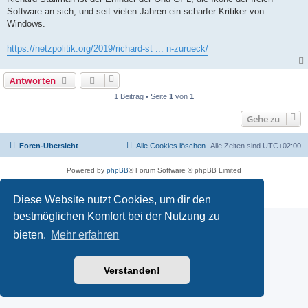
Software an sich, und seit vielen Jahren ein scharfer Kritiker von
Windows.
https://netzpolitik.org/2019/richard-st ... n-zurueck/
Antworten
1 Beitrag • Seite
1
von
1
Gehe zu
Foren-Übersicht
Alle Cookies löschen
Alle Zeiten sind
UTC+02:00
Powered by
phpBB
® Forum Software © phpBB Limited
Deutsche Übersetzung durch
phpBB.de
Datenschutz
|
Nutzungsbedingungen
Diese Website nutzt Cookies, um dir den
bestmöglichen Komfort bei der Nutzung zu
bieten.
Mehr erfahren
Verstanden!