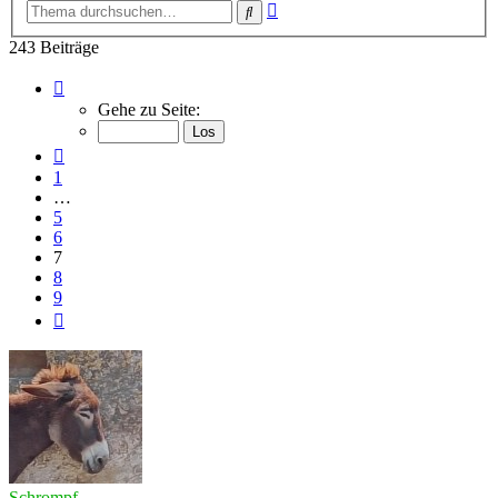
Erweiterte
Suche
Suche
243 Beiträge
Seite
7
Gehe zu Seite:
von
9
Vorherige
1
…
5
6
7
8
9
Nächste
Schrompf