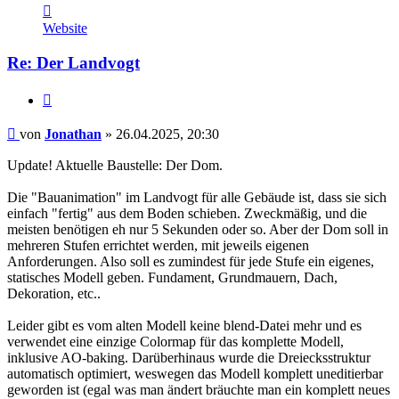
Kontaktdaten
von
Website
Jonathan
Re: Der Landvogt
Zitieren
Beitrag
von
Jonathan
»
26.04.2025, 20:30
Update! Aktuelle Baustelle: Der Dom.
Die "Bauanimation" im Landvogt für alle Gebäude ist, dass sie sich
einfach "fertig" aus dem Boden schieben. Zweckmäßig, und die
meisten benötigen eh nur 5 Sekunden oder so. Aber der Dom soll in
mehreren Stufen errichtet werden, mit jeweils eigenen
Anforderungen. Also soll es zumindest für jede Stufe ein eigenes,
statisches Modell geben. Fundament, Grundmauern, Dach,
Dekoration, etc..
Leider gibt es vom alten Modell keine blend-Datei mehr und es
verwendet eine einzige Colormap für das komplette Modell,
inklusive AO-baking. Darüberhinaus wurde die Dreiecksstruktur
automatisch optimiert, weswegen das Modell komplett uneditierbar
geworden ist (egal was man ändert bräuchte man ein komplett neues