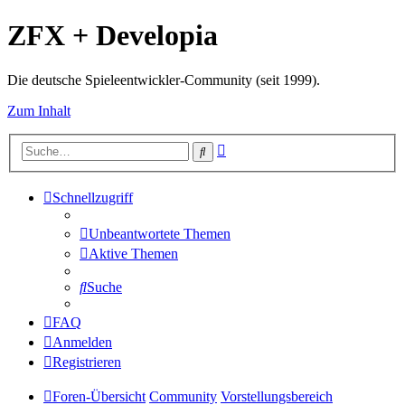
ZFX + Developia
Die deutsche Spieleentwickler-Community (seit 1999).
Zum Inhalt
Erweiterte
Suche
Suche
Schnellzugriff
Unbeantwortete Themen
Aktive Themen
Suche
FAQ
Anmelden
Registrieren
Foren-Übersicht
Community
Vorstellungsbereich