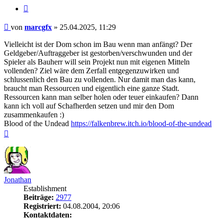
Zitieren
Beitrag
von
marcgfx
»
25.04.2025, 11:29
Vielleicht ist der Dom schon im Bau wenn man anfängt? Der
Geldgeber/Auftraggeber ist gestorben/verschwunden und der
Spieler als Bauherr will sein Projekt nun mit eigenen Mitteln
vollenden? Ziel wäre dem Zerfall entgegenzuwirken und
schlussenlich den Bau zu vollenden. Nur damit man das kann,
braucht man Ressourcen und eigentlich eine ganze Stadt.
Ressourcen kann man selber holen oder teuer einkaufen? Dann
kann ich voll auf Schafherden setzen und mir den Dom
zusammenkaufen :)
Blood of the Undead
https://falkenbrew.itch.io/blood-of-the-undead
Nach
oben
Jonathan
Establishment
Beiträge:
2977
Registriert:
04.08.2004, 20:06
Kontaktdaten: