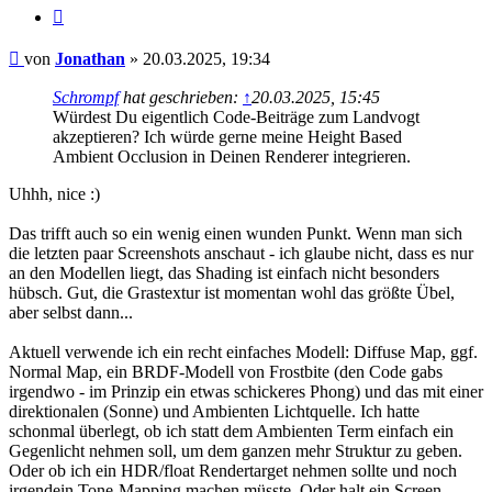
Zitieren
Beitrag
von
Jonathan
»
20.03.2025, 19:34
Schrompf
hat geschrieben:
↑
20.03.2025, 15:45
Würdest Du eigentlich Code-Beiträge zum Landvogt
akzeptieren? Ich würde gerne meine Height Based
Ambient Occlusion in Deinen Renderer integrieren.
Uhhh, nice :)
Das trifft auch so ein wenig einen wunden Punkt. Wenn man sich
die letzten paar Screenshots anschaut - ich glaube nicht, dass es nur
an den Modellen liegt, das Shading ist einfach nicht besonders
hübsch. Gut, die Grastextur ist momentan wohl das größte Übel,
aber selbst dann...
Aktuell verwende ich ein recht einfaches Modell: Diffuse Map, ggf.
Normal Map, ein BRDF-Modell von Frostbite (den Code gabs
irgendwo - im Prinzip ein etwas schickeres Phong) und das mit einer
direktionalen (Sonne) und Ambienten Lichtquelle. Ich hatte
schonmal überlegt, ob ich statt dem Ambienten Term einfach ein
Gegenlicht nehmen soll, um dem ganzen mehr Struktur zu geben.
Oder ob ich ein HDR/float Rendertarget nehmen sollte und noch
irgendein Tone-Mapping machen müsste. Oder halt ein Screen-