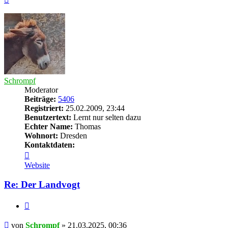
oben
Schrompf
Moderator
Beiträge:
5406
Registriert:
25.02.2009, 23:44
Benutzertext:
Lernt nur selten dazu
Echter Name:
Thomas
Wohnort:
Dresden
Kontaktdaten:
Kontaktdaten
von
Website
Schrompf
Re: Der Landvogt
Zitieren
Beitrag
von
Schrompf
»
21.03.2025, 00:36