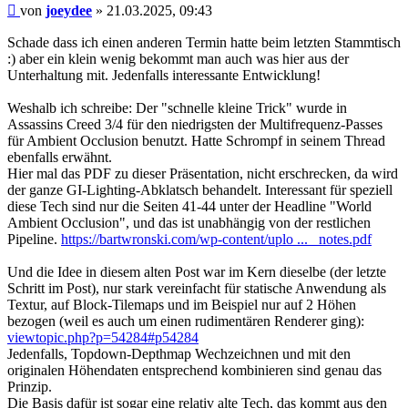
Beitrag
von
joeydee
»
21.03.2025, 09:43
Schade dass ich einen anderen Termin hatte beim letzten Stammtisch
:) aber ein klein wenig bekommt man auch was hier aus der
Unterhaltung mit. Jedenfalls interessante Entwicklung!
Weshalb ich schreibe: Der "schnelle kleine Trick" wurde in
Assassins Creed 3/4 für den niedrigsten der Multifrequenz-Passes
für Ambient Occlusion benutzt. Hatte Schrompf in seinem Thread
ebenfalls erwähnt.
Hier mal das PDF zu dieser Präsentation, nicht erschrecken, da wird
der ganze GI-Lighting-Abklatsch behandelt. Interessant für speziell
diese Tech sind nur die Seiten 41-44 unter der Headline "World
Ambient Occlusion", und das ist unabhängig von der restlichen
Pipeline.
https://bartwronski.com/wp-content/uplo ... _notes.pdf
Und die Idee in diesem alten Post war im Kern dieselbe (der letzte
Schritt im Post), nur stark vereinfacht für statische Anwendung als
Textur, auf Block-Tilemaps und im Beispiel nur auf 2 Höhen
bezogen (weil es auch um einen rudimentären Renderer ging):
viewtopic.php?p=54284#p54284
Jedenfalls, Topdown-Depthmap Wechzeichnen und mit den
originalen Höhendaten entsprechend kombinieren sind genau das
Prinzip.
Die Basis dafür ist sogar eine relativ alte Tech, das kommt aus den