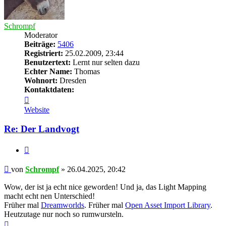
Schrompf
Moderator
Beiträge:
5406
Registriert:
25.02.2009, 23:44
Benutzertext:
Lernt nur selten dazu
Echter Name:
Thomas
Wohnort:
Dresden
Kontaktdaten:
Kontaktdaten
von
Website
Schrompf
Re: Der Landvogt
Zitieren
Beitrag
von
Schrompf
»
26.04.2025, 20:42
Wow, der ist ja echt nice geworden! Und ja, das Light Mapping
macht echt nen Unterschied!
Früher mal
Dreamworlds
. Früher mal
Open Asset Import Library
.
Heutzutage nur noch so rumwursteln.
Nach