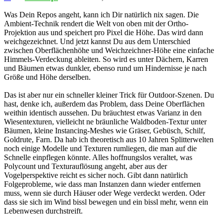
Was Dein Repos angeht, kann ich Dir natürlich nix sagen. Die
Ambient-Technik rendert die Welt von oben mit der Ortho-
Projektion aus und speichert pro Pixel die Höhe. Das wird dann
weichgezeichnet. Und jetzt kannst Du aus dem Unterschied
zwischen Oberflächenhöhe und Weichzeichner-Höhe eine einfache
Himmels-Verdeckung ableiten. So wird es unter Dächern, Karren
und Bäumen etwas dunkler, ebenso rund um Hindernisse je nach
Größe und Höhe derselben.
Das ist aber nur ein schneller kleiner Trick für Outdoor-Szenen. Du
hast, denke ich, außerdem das Problem, dass Deine Oberflächen
weithin identisch aussehen. Du bräuchtest etwas Varianz in den
Wiesentexturen, vielleicht ne bräunliche Waldboden-Textur unter
Bäumen, kleine Instancing-Meshes wie Gräser, Gebüsch, Schilf,
Goldrute, Farn. Da hab ich theoretisch aus 10 Jahren Splitterwelten
noch einige Modelle und Texturen rumliegen, die man auf die
Schnelle einpflegen könnte. Alles hoffnungslos veraltet, was
Polycount und Texturauflösung angeht, aber aus der
Vogelperspektive reicht es sicher noch. Gibt dann natürlich
Folgeprobleme, wie dass man Instanzen dann wieder entfernen
muss, wenn sie durch Häuser oder Wege verdeckt werden. Oder
dass sie sich im Wind bissl bewegen und ein bissl mehr, wenn ein
Lebenwesen durchstreift.