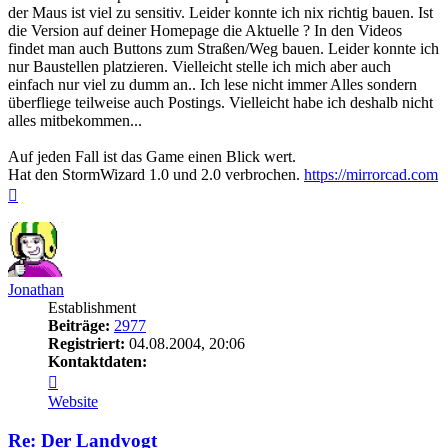
der Maus ist viel zu sensitiv. Leider konnte ich nix richtig bauen. Ist
die Version auf deiner Homepage die Aktuelle ? In den Videos
findet man auch Buttons zum Straßen/Weg bauen. Leider konnte ich
nur Baustellen platzieren. Vielleicht stelle ich mich aber auch
einfach nur viel zu dumm an.. Ich lese nicht immer Alles sondern
überfliege teilweise auch Postings. Vielleicht habe ich deshalb nicht
alles mitbekommen...
Auf jeden Fall ist das Game einen Blick wert.
Hat den StormWizard 1.0 und 2.0 verbrochen.
https://mirrorcad.com
Nach
oben
Jonathan
Establishment
Beiträge:
2977
Registriert:
04.08.2004, 20:06
Kontaktdaten:
Kontaktdaten
von
Website
Jonathan
Re: Der Landvogt