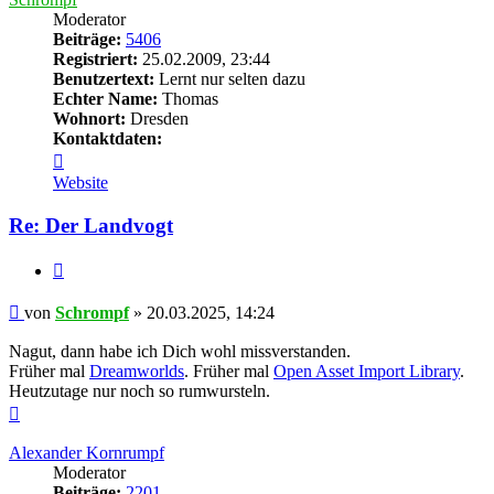
Moderator
Beiträge:
5406
Registriert:
25.02.2009, 23:44
Benutzertext:
Lernt nur selten dazu
Echter Name:
Thomas
Wohnort:
Dresden
Kontaktdaten:
Kontaktdaten
von
Website
Schrompf
Re: Der Landvogt
Zitieren
Beitrag
von
Schrompf
»
20.03.2025, 14:24
Nagut, dann habe ich Dich wohl missverstanden.
Früher mal
Dreamworlds
. Früher mal
Open Asset Import Library
.
Heutzutage nur noch so rumwursteln.
Nach
oben
Alexander Kornrumpf
Moderator
Beiträge:
2201