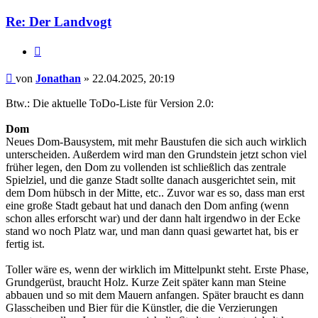
Jonathan
Re: Der Landvogt
Zitieren
Beitrag
von
Jonathan
»
22.04.2025, 20:19
Btw.: Die aktuelle ToDo-Liste für Version 2.0:
Dom
Neues Dom-Bausystem, mit mehr Baustufen die sich auch wirklich
unterscheiden. Außerdem wird man den Grundstein jetzt schon viel
früher legen, den Dom zu vollenden ist schließlich das zentrale
Spielziel, und die ganze Stadt sollte danach ausgerichtet sein, mit
dem Dom hübsch in der Mitte, etc.. Zuvor war es so, dass man erst
eine große Stadt gebaut hat und danach den Dom anfing (wenn
schon alles erforscht war) und der dann halt irgendwo in der Ecke
stand wo noch Platz war, und man dann quasi gewartet hat, bis er
fertig ist.
Toller wäre es, wenn der wirklich im Mittelpunkt steht. Erste Phase,
Grundgerüst, braucht Holz. Kurze Zeit später kann man Steine
abbauen und so mit dem Mauern anfangen. Später braucht es dann
Glasscheiben und Bier für die Künstler, die die Verzierungen