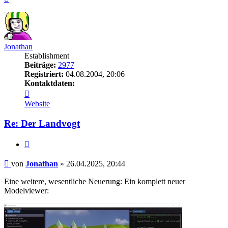
oben
Jonathan
Establishment
Beiträge:
2977
Registriert:
04.08.2004, 20:06
Kontaktdaten:
Kontaktdaten
von
Website
Jonathan
Re: Der Landvogt
Zitieren
Beitrag
von
Jonathan
»
26.04.2025, 20:44
Eine weitere, wesentliche Neuerung: Ein komplett neuer
Modelviewer: