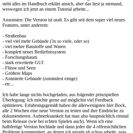
steht alles im Handbuch erklärt ansich, aber das liest ja niemand,
weswegen ich jetzt an einem Tutorial arbeite...
Ansonsten: Die Version ist uralt. Es gibt seit dem super viel neues
Features, unter anderem:
- Straßenbau
- viel viel mehr Gebäude (3x so viele, oder so)
- viel mehre Baustoffe und Waren
- komplett neues Bedürfnissystem
- Forschungsbaum
- stark erweiterte GUI
- Flüsse und Seen
- Größere Maps
- Animierte Gebäude (zumindest einige)
- etc...
Ich habe lange nichts hochgeladen, aus folgender prinzipiellen
Überlegung: Ich möchte gerne auf möglichst viel Feedback
optimieren. Erfahrungsgemäß haben die allerwenigsten hier Bock,
alle 2 Wochen eine neue Version zu testen und ihre Eindrücke zu
dokumentieren. Aufmerksamkeit hat man also hauptsächlich einmal
beim Release (wie bei echten Spielen auch). Wenn ich eine
halbfertige Version hochlade und dann jeder die 4 offensichtlichen
Probleme kommentiert, an denen ich gerade eh schon arbeite, naja,