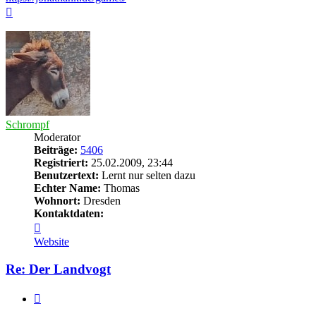
Nach
oben
Schrompf
Moderator
Beiträge:
5406
Registriert:
25.02.2009, 23:44
Benutzertext:
Lernt nur selten dazu
Echter Name:
Thomas
Wohnort:
Dresden
Kontaktdaten:
Kontaktdaten
von
Website
Schrompf
Re: Der Landvogt
Zitieren