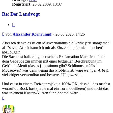
Registriert:
25.02.2009, 13:37
Re: Der Landvogt
Zitieren
Beitrag
von
Alexander Kornrumpf
»
20.03.2025, 14:26
Aber ich denke es ist ein Missverständnis die Kritik jetzt sinngemäß
als "soviel Arbeit kann ich mir als Einzelkämpfer nicht machen"
abzubügeln.
Die Sache ist halt, ein generischens Exclamation Mark Icon über
dem Gebäude zusammen mit einer textuellen Beschreibung im
Gebäude-Menü (das es ja bestimmt gibt? Schlimmstenfalls
Mouseover) was denn genau das Problem ist, wäre
weniger Arbeit
,
vielseitiger verwendbar und besseres UI gewesen.
Und es ist in einem Freizeitprojekt ja 100% OK, dass du das machst
worauf du Bock hast (heute mal ein Tor modellieren) und nicht das
was in einem Kosten-Nutzen Sinn optimal wäre.
Nach
oben