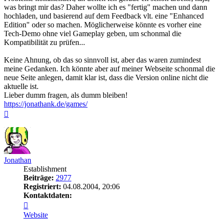
was bringt mir das? Daher wollte ich es "fertig" machen und dann
hochladen, und basierend auf dem Feedback vlt. eine "Enhanced
Edition" oder so machen. Möglicherweise könnte es vorher eine
Tech-Demo ohne viel Gameplay geben, um schonmal die
Kompatibilität zu prüfen...
Keine Ahnung, ob das so sinnvoll ist, aber das waren zumindest
meine Gedanken. Ich könnte aber auf meiner Webseite schonmal die
neue Seite anlegen, damit klar ist, dass die Version online nicht die
aktuelle ist.
Lieber dumm fragen, als dumm bleiben!
https://jonathank.de/games/
Nach
oben
Jonathan
Establishment
Beiträge:
2977
Registriert:
04.08.2004, 20:06
Kontaktdaten:
Kontaktdaten
von
Website