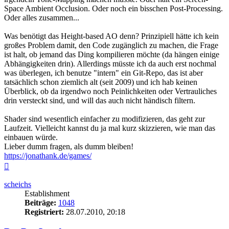
Space Ambient Occlusion. Oder noch ein bisschen Post-Processing.
Oder alles zusammen...
Was benötigt das Height-based AO denn? Prinzipiell hätte ich kein
großes Problem damit, den Code zugänglich zu machen, die Frage
ist halt, ob jemand das Ding kompilieren möchte (da hängen einige
Abhängigkeiten drin). Allerdings müsste ich da auch erst nochmal
was überlegen, ich benutze "intern" ein Git-Repo, das ist aber
tatsächlich schon ziemlich alt (seit 2009) und ich hab keinen
Überblick, ob da irgendwo noch Peinlichkeiten oder Vertrauliches
drin versteckt sind, und will das auch nicht händisch filtern.
Shader sind wesentlich einfacher zu modifizieren, das geht zur
Laufzeit. Vielleicht kannst du ja mal kurz skizzieren, wie man das
einbauen würde.
Lieber dumm fragen, als dumm bleiben!
https://jonathank.de/games/
Nach
oben
scheichs
Establishment
Beiträge:
1048
Registriert:
28.07.2010, 20:18