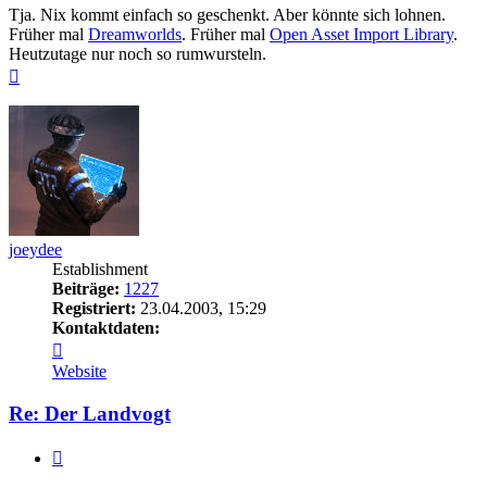
Tja. Nix kommt einfach so geschenkt. Aber könnte sich lohnen.
Früher mal
Dreamworlds
. Früher mal
Open Asset Import Library
.
Heutzutage nur noch so rumwursteln.
Nach
oben
joeydee
Establishment
Beiträge:
1227
Registriert:
23.04.2003, 15:29
Kontaktdaten:
Kontaktdaten
von
Website
joeydee
Re: Der Landvogt
Zitieren