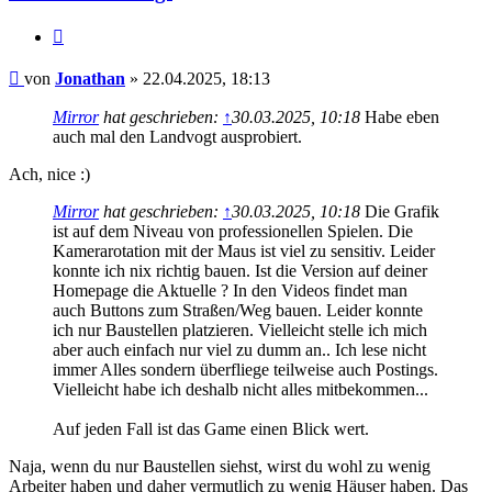
Zitieren
Beitrag
von
Jonathan
»
22.04.2025, 18:13
Mirror
hat geschrieben:
↑
30.03.2025, 10:18
Habe eben
auch mal den Landvogt ausprobiert.
Ach, nice :)
Mirror
hat geschrieben:
↑
30.03.2025, 10:18
Die Grafik
ist auf dem Niveau von professionellen Spielen. Die
Kamerarotation mit der Maus ist viel zu sensitiv. Leider
konnte ich nix richtig bauen. Ist die Version auf deiner
Homepage die Aktuelle ? In den Videos findet man
auch Buttons zum Straßen/Weg bauen. Leider konnte
ich nur Baustellen platzieren. Vielleicht stelle ich mich
aber auch einfach nur viel zu dumm an.. Ich lese nicht
immer Alles sondern überfliege teilweise auch Postings.
Vielleicht habe ich deshalb nicht alles mitbekommen...
Auf jeden Fall ist das Game einen Blick wert.
Naja, wenn du nur Baustellen siehst, wirst du wohl zu wenig
Arbeiter haben und daher vermutlich zu wenig Häuser haben. Das