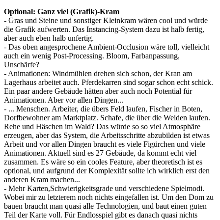
Optional: Ganz viel (Grafik)-Kram
- Gras und Steine und sonstiger Kleinkram wären cool und würde
die Grafik aufwerten. Das Instancing-System dazu ist halb fertig,
aber auch eben halb unfertig.
- Das oben angesprochene Ambient-Occlusion wäre toll, vielleicht
auch ein wenig Post-Processing. Bloom, Farbanpassung,
Unschärfe?
- Animationen: Windmühlen drehen sich schon, der Kran am
Lagerhaus arbeitet auch. Pferdekarren sind sogar schon echt schick.
Ein paar andere Gebäude hätten aber auch noch Potential für
Animationen. Aber vor allen Dingen...
- ... Menschen. Arbeiter, die übers Feld laufen, Fischer in Boten,
Dorfbewohner am Marktplatz. Schafe, die über die Weiden laufen.
Rehe und Häschen im Wald? Das würde so so viel Atmosphäre
erzeugen, aber das System, die Arbeitsschritte abzubilden ist etwas
Arbeit und vor allen Dingen braucht es viele Figürchen und viele
Animationen. Aktuell sind es 27 Gebäude, da kommt echt viel
zusammen. Es wäre so ein cooles Feature, aber theoretisch ist es
optional, und aufgrund der Komplexität sollte ich wirklich erst den
anderen Kram machen...
- Mehr Karten,Schwierigkeitsgrade und verschiedene Spielmodi.
Wobei mir zu letzterem noch nichts eingefallen ist. Um den Dom zu
bauen braucht man quasi alle Technologien, und baut einen guten
Teil der Karte voll. Für Endlosspiel gibt es danach quasi nichts