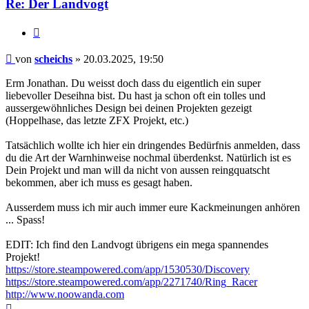
Re: Der Landvogt
Zitieren
Beitrag
von
scheichs
»
20.03.2025, 19:50
Erm Jonathan. Du weisst doch dass du eigentlich ein super
liebevoller Deseihna bist. Du hast ja schon oft ein tolles und
aussergewöhnliches Design bei deinen Projekten gezeigt
(Hoppelhase, das letzte ZFX Projekt, etc.)
Tatsächlich wollte ich hier ein dringendes Bedürfnis anmelden, dass
du die Art der Warnhinweise nochmal überdenkst. Natürlich ist es
Dein Projekt und man will da nicht von aussen reingquatscht
bekommen, aber ich muss es gesagt haben.
Ausserdem muss ich mir auch immer eure Kackmeinungen anhören
... Spass!
EDIT: Ich find den Landvogt übrigens ein mega spannendes
Projekt!
https://store.steampowered.com/app/1530530/Discovery
https://store.steampowered.com/app/2271740/Ring_Racer
http://www.noowanda.com
Nach