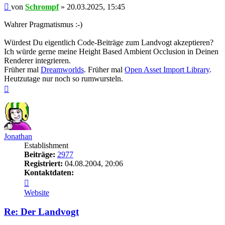
Beitrag
von
Schrompf
»
20.03.2025, 15:45
Wahrer Pragmatismus :-)
Würdest Du eigentlich Code-Beiträge zum Landvogt akzeptieren?
Ich würde gerne meine Height Based Ambient Occlusion in Deinen
Renderer integrieren.
Früher mal
Dreamworlds
. Früher mal
Open Asset Import Library
.
Heutzutage nur noch so rumwursteln.
Nach
oben
Jonathan
Establishment
Beiträge:
2977
Registriert:
04.08.2004, 20:06
Kontaktdaten:
Kontaktdaten
von
Website
Jonathan
Re: Der Landvogt