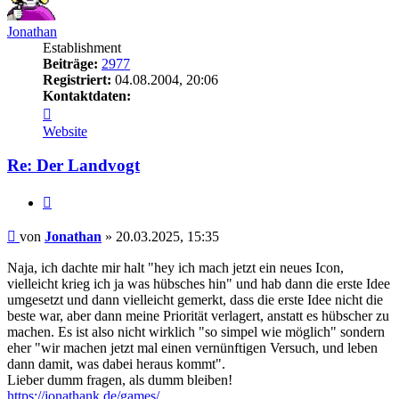
Jonathan
Establishment
Beiträge:
2977
Registriert:
04.08.2004, 20:06
Kontaktdaten:
Kontaktdaten
von
Website
Jonathan
Re: Der Landvogt
Zitieren
Beitrag
von
Jonathan
»
20.03.2025, 15:35
Naja, ich dachte mir halt "hey ich mach jetzt ein neues Icon,
vielleicht krieg ich ja was hübsches hin" und hab dann die erste Idee
umgesetzt und dann vielleicht gemerkt, dass die erste Idee nicht die
beste war, aber dann meine Priorität verlagert, anstatt es hübscher zu
machen. Es ist also nicht wirklich "so simpel wie möglich" sondern
eher "wir machen jetzt mal einen vernünftigen Versuch, und leben
dann damit, was dabei heraus kommt".
Lieber dumm fragen, als dumm bleiben!
https://jonathank.de/games/