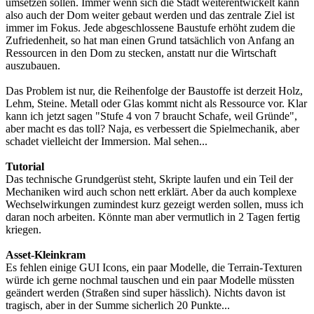
umsetzen sollen. Immer wenn sich die Stadt weiterentwickelt kann
also auch der Dom weiter gebaut werden und das zentrale Ziel ist
immer im Fokus. Jede abgeschlossene Baustufe erhöht zudem die
Zufriedenheit, so hat man einen Grund tatsächlich von Anfang an
Ressourcen in den Dom zu stecken, anstatt nur die Wirtschaft
auszubauen.
Das Problem ist nur, die Reihenfolge der Baustoffe ist derzeit Holz,
Lehm, Steine. Metall oder Glas kommt nicht als Ressource vor. Klar
kann ich jetzt sagen "Stufe 4 von 7 braucht Schafe, weil Gründe",
aber macht es das toll? Naja, es verbessert die Spielmechanik, aber
schadet vielleicht der Immersion. Mal sehen...
Tutorial
Das technische Grundgerüst steht, Skripte laufen und ein Teil der
Mechaniken wird auch schon nett erklärt. Aber da auch komplexe
Wechselwirkungen zumindest kurz gezeigt werden sollen, muss ich
daran noch arbeiten. Könnte man aber vermutlich in 2 Tagen fertig
kriegen.
Asset-Kleinkram
Es fehlen einige GUI Icons, ein paar Modelle, die Terrain-Texturen
würde ich gerne nochmal tauschen und ein paar Modelle müssten
geändert werden (Straßen sind super hässlich). Nichts davon ist
tragisch, aber in der Summe sicherlich 20 Punkte...