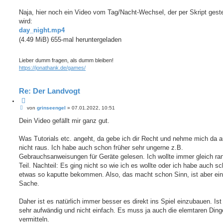
Naja, hier noch ein Video vom Tag/Nacht-Wechsel, der per Skript gest
wird:
day_night.mp4
(4.49 MiB) 655-mal heruntergeladen
Lieber dumm fragen, als dumm bleiben!
https://jonathank.de/games/
Re: Der Landvogt
Z
B
i
von
grinseengel
»
07.01.2022, 10:51
e
t
i
Dein Video gefällt mir ganz gut.
i
t
e
r
r
a
Was Tutorials etc. angeht, da gebe ich dir Recht und nehme mich da 
e
g
nicht raus. Ich habe auch schon früher sehr ungerne z.B.
n
Gebrauchsanweisungen für Geräte gelesen. Ich wollte immer gleich ra
Teil. Nachteil: Es ging nicht so wie ich es wollte oder ich habe auch s
etwas so kaputte bekommen. Also, das macht schon Sinn, ist aber eine
Sache.
Daher ist es natürlich immer besser es direkt ins Spiel einzubauen. Ist
sehr aufwändig und nicht einfach. Es muss ja auch die elemtaren Ding
vermitteln.