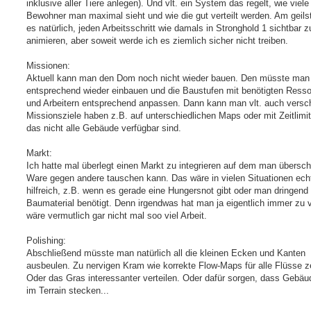
inklusive aller Tiere anlegen). Und vlt. ein System das regelt, wie viele
Bewohner man maximal sieht und wie die gut verteilt werden. Am geils
es natürlich, jeden Arbeitsschritt wie damals in Stronghold 1 sichtbar z
animieren, aber soweit werde ich es ziemlich sicher nicht treiben.
Missionen:
Aktuell kann man den Dom noch nicht wieder bauen. Den müsste man
entsprechend wieder einbauen und die Baustufen mit benötigten Ress
und Arbeitern entsprechend anpassen. Dann kann man vlt. auch versc
Missionsziele haben z.B. auf unterschiedlichen Maps oder mit Zeitlimit
das nicht alle Gebäude verfügbar sind.
Markt:
Ich hatte mal überlegt einen Markt zu integrieren auf dem man übersc
Ware gegen andere tauschen kann. Das wäre in vielen Situationen ech
hilfreich, z.B. wenn es gerade eine Hungersnot gibt oder man dringend
Baumaterial benötigt. Denn irgendwas hat man ja eigentlich immer zu v
wäre vermutlich gar nicht mal soo viel Arbeit.
Polishing:
Abschließend müsste man natürlich all die kleinen Ecken und Kanten
ausbeulen. Zu nervigen Kram wie korrekte Flow-Maps für alle Flüsse z
Oder das Gras interessanter verteilen. Oder dafür sorgen, dass Gebäu
im Terrain stecken...