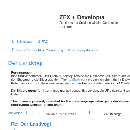
ZFX + Developia
Die deutsche Spieleentwickler-Community
(seit 1999).
Schnellzugriff
FAQ
Foren-Übersicht
Community
Vorstellungsbereich
Der Landvogt
Forumsregeln
Bitte Präfixe benutzen. Das Präfix "[Projekt]" bewirkt die Aufnahme von Bildern aus 
den Showroom. Alle Bilder aus dem Thema
Showroom
erscheinen ebenfalls im Show
Bilder berücksichtigt, die entweder mit dem
- oder dem
-BBCode 
attachement
img
Die
Bildersammelfunktion
muss manuell ausgeführt werden, die URL dazu und we
finden.
This forum is primarily intended for German-language video game developers
information targeted at end users.
S
E
Antworten
243 Beiträge
u
r
c
w
Re: Der Landvogt
h
e
e
i