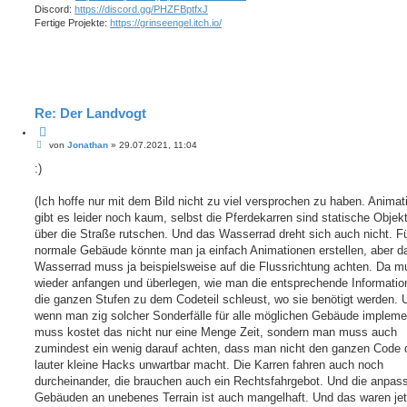
Discord:
https://discord.gg/PHZFBptfxJ
Fertige Projekte:
https://grinseengel.itch.io/
Re: Der Landvogt
Z
B
i
von
Jonathan
»
29.07.2021, 11:04
e
t
i
:)
i
t
e
r
r
a
(Ich hoffe nur mit dem Bild nicht zu viel versprochen zu haben. Animat
e
g
gibt es leider noch kaum, selbst die Pferdekarren sind statische Objek
n
über die Straße rutschen. Und das Wasserrad dreht sich auch nicht. F
normale Gebäude könnte man ja einfach Animationen erstellen, aber d
Wasserrad muss ja beispielsweise auf die Flussrichtung achten. Da 
wieder anfangen und überlegen, wie man die entsprechende Informatio
die ganzen Stufen zu dem Codeteil schleust, wo sie benötigt werden. 
wenn man zig solcher Sonderfälle für alle möglichen Gebäude impleme
muss kostet das nicht nur eine Menge Zeit, sondern man muss auch
zumindest ein wenig darauf achten, dass man nicht den ganzen Code 
lauter kleine Hacks unwartbar macht. Die Karren fahren auch noch
durcheinander, die brauchen auch ein Rechtsfahrgebot. Und die anpas
Gebäuden an unebenes Terrain ist auch mangelhaft. Und das waren jetz