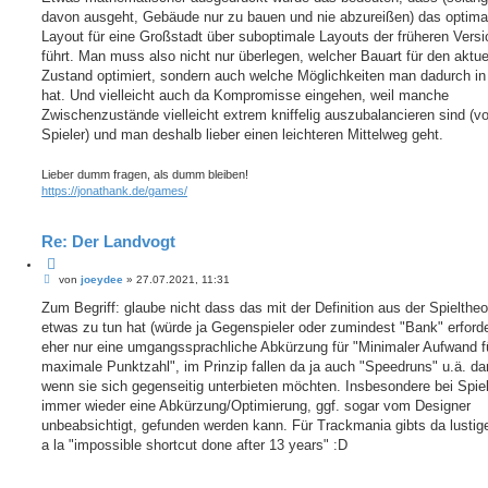
davon ausgeht, Gebäude nur zu bauen und nie abzureißen) das optima
Layout für eine Großstadt über suboptimale Layouts der früheren Vers
führt. Man muss also nicht nur überlegen, welcher Bauart für den aktue
Zustand optimiert, sondern auch welche Möglichkeiten man dadurch in
hat. Und vielleicht auch da Kompromisse eingehen, weil manche
Zwischenzustände vielleicht extrem kniffelig auszubalancieren sind (
Spieler) und man deshalb lieber einen leichteren Mittelweg geht.
Lieber dumm fragen, als dumm bleiben!
https://jonathank.de/games/
Re: Der Landvogt
Z
B
i
von
joeydee
»
27.07.2021, 11:31
e
t
i
Zum Begriff: glaube nicht dass das mit der Definition aus der Spieltheo
i
t
e
etwas zu tun hat (würde ja Gegenspieler oder zumindest "Bank" erforder
r
r
a
eher nur eine umgangssprachliche Abkürzung für "Minimaler Aufwand f
e
g
maximale Punktzahl", im Prinzip fallen da ja auch "Speedruns" u.ä. dar
n
wenn sie sich gegenseitig unterbieten möchten. Insbesondere bei Spie
immer wieder eine Abkürzung/Optimierung, ggf. sogar vom Designer
unbeabsichtigt, gefunden werden kann. Für Trackmania gibts da lustig
a la "impossible shortcut done after 13 years" :D