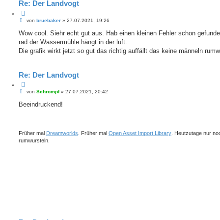
Re: Der Landvogt
Z
B
i
von
bruebaker
»
27.07.2021, 19:26
e
t
i
Wow cool. Siehr echt gut aus. Hab einen kleinen Fehler schon gefund
i
t
e
rad der Wassermühle hängt in der luft.
r
r
a
Die grafik wirkt jetzt so gut das richtig auffällt das keine männeln rum
e
g
n
Re: Der Landvogt
Z
B
i
von
Schrompf
»
27.07.2021, 20:42
e
t
i
Beeindruckend!
i
t
e
r
r
a
e
g
n
Früher mal
Dreamworlds
. Früher mal
Open Asset Import Library
. Heutzutage nur no
rumwursteln.