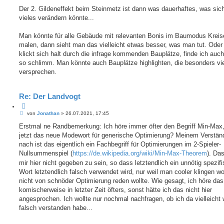
Der 2. Gildeneffekt beim Steinmetz ist dann was dauerhaftes, was sic
vieles verändern könnte...
Man könnte für alle Gebäude mit relevanten Bonis im Baumodus Kreis
malen, dann sieht man das vielleicht etwas besser, was man tut. Ode
klickt sich halt durch die infrage kommenden Bauplätze, finde ich auch
so schlimm. Man könnte auch Bauplätze highlighten, die besonders vi
versprechen.
Re: Der Landvogt
Z
B
i
von
Jonathan
»
26.07.2021, 17:45
e
t
i
Erstmal ne Randbemerkung: Ich höre immer öfter den Begriff Min-Max,
i
t
e
jetzt das neue Modewort für generische Optimierung? Meinem Verstän
r
r
a
nach ist das eigentlich ein Fachbegriff für Optimierungen im 2-Spieler-
e
g
Nullsummenspiel (
https://de.wikipedia.org/wiki/Min-Max-Theorem
). Da
n
mir hier nicht gegeben zu sein, so dass letztendlich ein unnötig spezif
Wort letztendlich falsch verwendet wird, nur weil man cooler klingen wo
nicht von schnöder Optimierung reden wollte. Wie gesagt, ich höre das
komischerweise in letzter Zeit öfters, sonst hätte ich das nicht hier
angesprochen. Ich wollte nur nochmal nachfragen, ob ich da vielleicht
falsch verstanden habe...