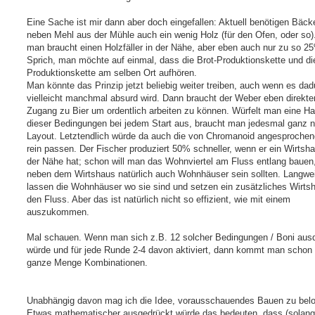
Eine Sache ist mir dann aber doch eingefallen: Aktuell benötigen Bäck
neben Mehl aus der Mühle auch ein wenig Holz (für den Ofen, oder so)
man braucht einen Holzfäller in der Nähe, aber eben auch nur zu so 2
Sprich, man möchte auf einmal, dass die Brot-Produktionskette und di
Produktionskette am selben Ort aufhören.
Man könnte das Prinzip jetzt beliebig weiter treiben, auch wenn es dad
vielleicht manchmal absurd wird. Dann braucht der Weber eben direkte
Zugang zu Bier um ordentlich arbeiten zu können. Würfelt man eine Ha
dieser Bedingungen bei jedem Start aus, braucht man jedesmal ganz 
Layout. Letztendlich würde da auch die von Chromanoid angesprochen
rein passen. Der Fischer produziert 50% schneller, wenn er ein Wirtsha
der Nähe hat; schon will man das Wohnviertel am Fluss entlang bauen
neben dem Wirtshaus natürlich auch Wohnhäuser sein sollten. Langwei
lassen die Wohnhäuser wo sie sind und setzen ein zusätzliches Wirts
den Fluss. Aber das ist natürlich nicht so effizient, wie mit einem
auszukommen.
Mal schauen. Wenn man sich z.B. 12 solcher Bedingungen / Boni au
würde und für jede Runde 2-4 davon aktiviert, dann kommt man schon 
ganze Menge Kombinationen.
Unabhängig davon mag ich die Idee, vorausschauendes Bauen zu bel
Etwas mathematischer ausgedrückt würde das bedeuten, dass (solan