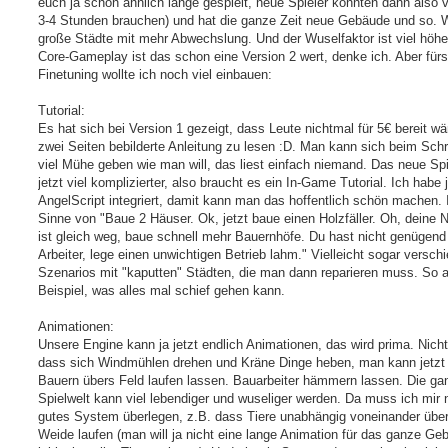
euch ja schon ähnlich lange gespielt, neue Spieler könnten dann also v
3-4 Stunden brauchen) und hat die ganze Zeit neue Gebäude und so. W
große Städte mit mehr Abwechslung. Und der Wuselfaktor ist viel höh
Core-Gameplay ist das schon eine Version 2 wert, denke ich. Aber fürs
Finetuning wollte ich noch viel einbauen:
Tutorial:
Es hat sich bei Version 1 gezeigt, dass Leute nichtmal für 5€ bereit wä
zwei Seiten bebilderte Anleitung zu lesen :D. Man kann sich beim Sch
viel Mühe geben wie man will, das liest einfach niemand. Das neue Spie
jetzt viel komplizierter, also braucht es ein In-Game Tutorial. Ich habe j
AngelScript integriert, damit kann man das hoffentlich schön machen.
Sinne von "Baue 2 Häuser. Ok, jetzt baue einen Holzfäller. Oh, deine 
ist gleich weg, baue schnell mehr Bauernhöfe. Du hast nicht genügend 
Arbeiter, lege einen unwichtigen Betrieb lahm." Vielleicht sogar versch
Szenarios mit "kaputten" Städten, die man dann reparieren muss. So a
Beispiel, was alles mal schief gehen kann.
Animationen:
Unsere Engine kann ja jetzt endlich Animationen, das wird prima. Nicht
dass sich Windmühlen drehen und Kräne Dinge heben, man kann jetzt
Bauern übers Feld laufen lassen. Bauarbeiter hämmern lassen. Die ga
Spielwelt kann viel lebendiger und wuseliger werden. Da muss ich mir 
gutes System überlegen, z.B. dass Tiere unabhängig voneinander über
Weide laufen (man will ja nicht eine lange Animation für das ganze Ge