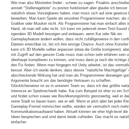
Wie man also Mitstreiter findet - schwer zu sagen. Proaktiv anschreib
anstatt "Stellenagebote" zu posten funktioniert aber glaube ich besser
natürlich etwas Vorzeigbares haben, man muss sich auf eine gewisse 
bewerben. Man kann Spiele als einzelner Programmierer machen, als r
Grafiker oder Musiker nicht. Als Programmierer hat man einfach alles i
Hand, ob man will oder nicht. Ich kann mir jederzeit einen Test-Sound 
irgendein 3D Modell besorgen und einbauen, wenn Kai oder Nik ein
Gameplayfeature ändern wollen, dass nicht zufälligerweise in den confi
Dateien erreichbar ist, bin ich ihre einzige Chance. Auch ohne Künstler
kann ich 3D Modelle selber anpassen (etwa die Größe korrigieren), ab
mit Zugriff auf den ganzen Code muss man schon sehr erfahren sein 
überhaupt kompilieren zu können, und muss dann ja noch die richtige Z
den Fix finden. Wenn man hingegen mit Unity arbeitet, ist das vermutli
besser. Aber ich würde denken, dass dieses "natürliche Machtgefüge" 
abschreckende Wirkung hat und man als Programmierer deswegen gut
Argumente braucht um das benötigte Vertrauen zu schaffen.
Glücklicherweise ist es in unserem Team so, dass ich das größte natür
Interesse an Spielmechanik habe. Kai zum Beispiel ist eher so ein Sc
und findet schon sowas wie Bevölkerungslimits grenzwertig, weil er da
seine Stadt so bauen kann, wie er will. Wenn er jetzt aber bei jeder Kl
Gameplay-Formel mitmischen wollte, würden wir vermutlich noch meh
Kommunikationsaufwand haben. Aktuell können wir eher high-level die
Ideen besprechen und sind damit beide zufrieden. Das macht es natürli
einfacher.