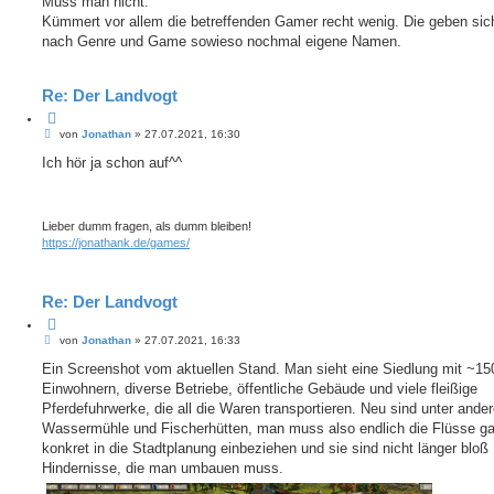
Muss man nicht.
Kümmert vor allem die betreffenden Gamer recht wenig. Die geben sich
nach Genre und Game sowieso nochmal eigene Namen.
Re: Der Landvogt
Z
B
i
von
Jonathan
»
27.07.2021, 16:30
e
t
i
Ich hör ja schon auf^^
i
t
e
r
r
a
e
g
n
Lieber dumm fragen, als dumm bleiben!
https://jonathank.de/games/
Re: Der Landvogt
Z
B
i
von
Jonathan
»
27.07.2021, 16:33
e
t
i
Ein Screenshot vom aktuellen Stand. Man sieht eine Siedlung mit ~15
i
t
e
Einwohnern, diverse Betriebe, öffentliche Gebäude und viele fleißige
r
r
a
Pferdefuhrwerke, die all die Waren transportieren. Neu sind unter ande
e
g
Wassermühle und Fischerhütten, man muss also endlich die Flüsse g
n
konkret in die Stadtplanung einbeziehen und sie sind nicht länger bloß
Hindernisse, die man umbauen muss.