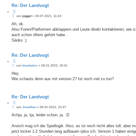
Re: Der Landvogt
Z
B
i
von
joggel
»
29.07.2021, 11:43
e
t
i
Ah, ok.
i
t
e
Also Foren/Platformen abklappern und Leute direkt kontaktieren; wie i
r
r
a
auch schon öfters gehört habe...
e
g
Sänks :)
n
Re: Der Landvogt
Z
B
i
von
bruebaker
»
06.01.2022, 20:01
e
t
i
Hey,
i
t
e
Wie schauts denn aus mit version 2? Ist noch viel zu tun?
r
r
a
e
g
n
Re: Der Landvogt
Z
B
i
von
Jonathan
»
06.01.2022, 23:37
e
t
i
Achja, ja, tja, leider schon, ja. :D
i
t
e
r
r
a
Ansich mag ich die Spiellogik. Also, es ist noch nicht alles toll, aber 
e
g
jetzt locker 1-2 Stunden lang aufbauen (also ich, Version 1 haben eini
n