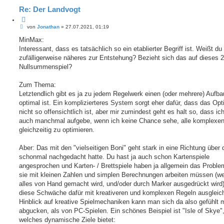
Re: Der Landvogt
Z
B
i
von
Jonathan
»
27.07.2021, 01:19
e
t
i
MinMax:
i
t
e
Interessant, dass es tatsächlich so ein etablierter Begriff ist. Weißt du
r
r
a
zufälligerweise näheres zur Entstehung? Bezieht sich das auf dieses 2
e
g
Nullsummenspiel?
n
Zum Thema:
Letztendlich gibt es ja zu jedem Regelwerk einen (oder mehrere) Aufba
optimal ist. Ein komplizierteres System sorgt eher dafür, dass das O
nicht so offensichtlich ist, aber mir zumindest geht es halt so, dass ic
auch manchmal aufgebe, wenn ich keine Chance sehe, alle komplexe
gleichzeitig zu optimieren.
Aber: Das mit den "vielseitigen Boni" geht stark in eine Richtung über d
schonmal nachgedacht hatte. Du hast ja auch schon Kartenspiele
angesprochen und Karten- / Brettspiele haben ja allgemein das Proble
sie mit kleinen Zahlen und simplen Berechnungen arbeiten müssen (wei
alles von Hand gemacht wird, und/oder durch Marker ausgedrückt wird
diese Schwäche dafür mit kreativeren und komplexen Regeln ausgleich
Hinblick auf kreative Spielmechaniken kann man sich da also gefühlt 
abgucken, als von PC-Spielen. Ein schönes Beispiel ist "Isle of Skye"
welches dynamische Ziele bietet: