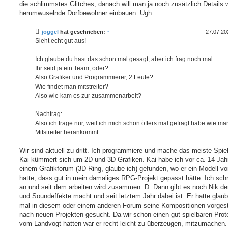
die schlimmstes Glitches, danach will man ja noch zusätzlich Details 
herumwuselnde Dorfbewohner einbauen. Ugh...
joggel
hat geschrieben:
↑
27.07.20
Sieht echt gut aus!
Ich glaube du hast das schon mal gesagt, aber ich frag noch mal:
Ihr seid ja ein Team, oder?
Also Grafiker und Programmierer, 2 Leute?
Wie findet man mitstreiter?
Also wie kam es zur zusammenarbeit?
Nachtrag:
Also ich frage nur, weil ich mich schon öfters mal gefragt habe wie ma
Mitstreiter herankommt...
Wir sind aktuell zu dritt. Ich programmiere und mache das meiste Spie
Kai kümmert sich um 2D und 3D Grafiken. Kai habe ich vor ca. 14 Jah
einem Grafikforum (3D-Ring, glaube ich) gefunden, wo er ein Modell vor
hatte, dass gut in mein damaliges RPG-Projekt gepasst hätte. Ich schr
an und seit dem arbeiten wird zusammen :D. Dann gibt es noch Nik de
und Soundeffekte macht und seit letztem Jahr dabei ist. Er hatte glaub
mal in diesem oder einem anderen Forum seine Kompositionen vorgest
nach neuen Projekten gesucht. Da wir schon einen gut spielbaren Prot
vom Landvogt hatten war er recht leicht zu überzeugen, mitzumachen.