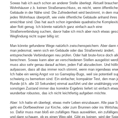
Sowas hab ich auch schon an anderer Stelle überlegt. Aktuell brauche
Wohnhäuser z.b. keinen Straßenanschluss, es reicht, wenn öffentliche
Gebäude in der Nähe sind. Die Zufriedenheit wird bestimmt, in dem ma
jedes Wohnhaus überprüft, wie viele öffentliche Gebäude anhand ihres
erreichbar sind. Das hat auch schon irgendwie quadratische Komplexitä
aber flott genug. Ich könnte natürlich ganz einfach auch eine
Straßenverbindung suchen, davor habe ich mich aber noch etwas gesc
Wegfindung nicht super billig ist:
Man könnte gefundene Wege natürlich zwischenspeichern. Aber dann
man jedesmal, wenn sich ein Gebäude oder das Straßennetz ändert,
entsprechende Verbindungen neu prüfen. Oder halt brute-force doch al
berechnen. Sowas kann aber an verschiedenen Stellen ausgelöst wer
muss also sehr genau darauf achten, jeden Fall abzudecken. Und hölli
aufpassen, dass all das immer noch stimmt, wenn man irgendwas erwei
Ich habe ein wenig Angst vor so Gameplay-Bugs, weil sie potentiell su
schwierig zu bemerken sind. Ein einfacher, kompakter Test, den man j
Runde (d.h. alle 10 Sekunden) einmal ausführt und der unabhängig vo
sonstigen Zustand immer das korrekte Ergebnis liefert ist einfach etw
wunderbar robustes, das ich nicht leichtfertig aufgeben möchte.
Aber: Ich hatte eh überlegt, etwas mehr Leben einzubauen. Alle paar 
geht ein Dorfbewohner zur Kirche, oder zum Brunnen oder ins Wirtsha
so. Dafür muss man bloß ein zufälliges Haus auswählen, ein zufälliges
und dann schauen, ob es einen Weg gibt. Gibt es keinen, wird der Spie