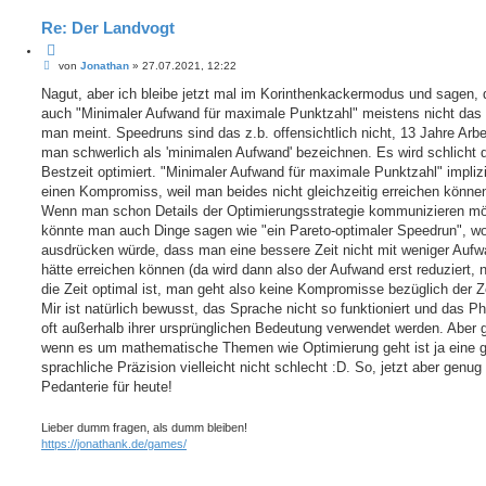
Re: Der Landvogt
Z
B
i
von
Jonathan
»
27.07.2021, 12:22
e
t
i
Nagut, aber ich bleibe jetzt mal im Korinthenkackermodus und sagen,
i
t
e
auch "Minimaler Aufwand für maximale Punktzahl" meistens nicht das 
r
r
a
man meint. Speedruns sind das z.b. offensichtlich nicht, 13 Jahre Arbe
e
g
man schwerlich als 'minimalen Aufwand' bezeichnen. Es wird schlicht 
n
Bestzeit optimiert. "Minimaler Aufwand für maximale Punktzahl" implizi
einen Kompromiss, weil man beides nicht gleichzeitig erreichen können
Wenn man schon Details der Optimierungsstrategie kommunizieren mö
könnte man auch Dinge sagen wie "ein Pareto-optimaler Speedrun", w
ausdrücken würde, dass man eine bessere Zeit nicht mit weniger Auf
hätte erreichen können (da wird dann also der Aufwand erst reduziert,
die Zeit optimal ist, man geht also keine Kompromisse bezüglich der Ze
Mir ist natürlich bewusst, das Sprache nicht so funktioniert und das P
oft außerhalb ihrer ursprünglichen Bedeutung verwendet werden. Aber 
wenn es um mathematische Themen wie Optimierung geht ist ja eine 
sprachliche Präzision vielleicht nicht schlecht :D. So, jetzt aber genug
Pedanterie für heute!
Lieber dumm fragen, als dumm bleiben!
https://jonathank.de/games/