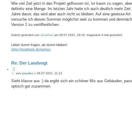
Wie viel Zeit jetzt in das Projekt geflossen ist, ist kaum zu sagen, abe
definitiv eine Menge. Im letzten Jahr hatte ich auch deutlich mehr Zeit 
Jahre davor, das wird aber auch nicht so bleiben. Auf eine gewisse Art
versuche ich diesen Sommer möglichst weit zu kommen und demnäch
Version 2 zu veröffentlichen.
Zuletzt geändert von
Jonathan
am 29.07.2021, 18:10, insgesamt 3-mal geändert.
Lieber dumm fragen, als dumm bleiben!
https://jonathank.de/games/
Re: Der Landvogt
Z
B
i
von
joeydee
»
29.07.2021, 11:12
e
t
i
Sieht klasse aus :) da ergibt sich ein schöner Mix aus Gebäuden, pas
i
t
e
optisch gut zusammen.
r
r
a
e
g
n