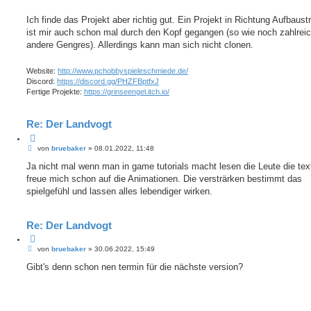
Ich finde das Projekt aber richtig gut. Ein Projekt in Richtung Aufbaust
ist mir auch schon mal durch den Kopf gegangen (so wie noch zahlrei
andere Gengres). Allerdings kann man sich nicht clonen.
Website:
http://www.pchobbyspieleschmiede.de/
Discord:
https://discord.gg/PHZFBptfxJ
Fertige Projekte:
https://grinseengel.itch.io/
Re: Der Landvogt
Z
B
i
von
bruebaker
»
08.01.2022, 11:48
e
t
i
Ja nicht mal wenn man in game tutorials macht lesen die Leute die text
i
t
e
freue mich schon auf die Animationen. Die versträrken bestimmt das
r
r
a
spielgefühl und lassen alles lebendiger wirken.
e
g
n
Re: Der Landvogt
Z
B
i
von
bruebaker
»
30.06.2022, 15:49
e
t
i
Gibt's denn schon nen termin für die nächste version?
i
t
e
r
r
a
e
g
n