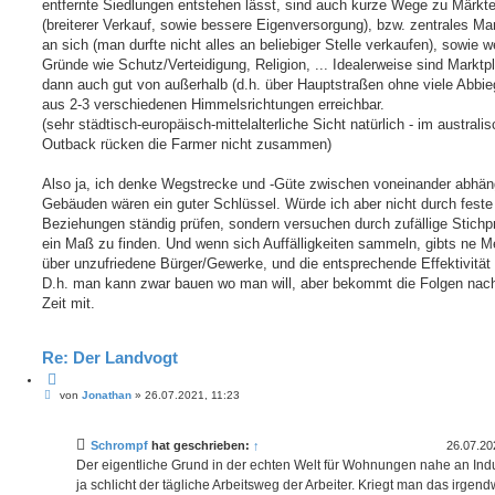
entfernte Siedlungen entstehen lässt, sind auch kurze Wege zu Märkt
(breiterer Verkauf, sowie bessere Eigenversorgung), bzw. zentrales Ma
an sich (man durfte nicht alles an beliebiger Stelle verkaufen), sowie w
Gründe wie Schutz/Verteidigung, Religion, ... Idealerweise sind Marktp
dann auch gut von außerhalb (d.h. über Hauptstraßen ohne viele Abbi
aus 2-3 verschiedenen Himmelsrichtungen erreichbar.
(sehr städtisch-europäisch-mittelalterliche Sicht natürlich - im australi
Outback rücken die Farmer nicht zusammen)
Also ja, ich denke Wegstrecke und -Güte zwischen voneinander abhän
Gebäuden wären ein guter Schlüssel. Würde ich aber nicht durch feste
Beziehungen ständig prüfen, sondern versuchen durch zufällige Stichp
ein Maß zu finden. Und wenn sich Auffälligkeiten sammeln, gibts ne 
über unzufriedene Bürger/Gewerke, und die entsprechende Effektivität 
D.h. man kann zwar bauen wo man will, aber bekommt die Folgen nach
Zeit mit.
Re: Der Landvogt
Z
B
i
von
Jonathan
»
26.07.2021, 11:23
e
t
i
i
t
e
Schrompf
hat geschrieben:
↑
26.07.20
r
r
a
Der eigentliche Grund in der echten Welt für Wohnungen nahe an Indus
e
g
ja schlicht der tägliche Arbeitsweg der Arbeiter. Kriegt man das irgend
n