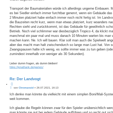
Transport der Baumaterialien würde ich allerdings ungerne Einbauen. M
es bei Siedler einfach immer furchtbar genervt, wenn ein Gebäude das 
2 Minuten platziert habe einfach immer noch nicht fertig ist. Im Landvo
die Bauzeiten recht kurz, wenn man etwas platziert, kurz woanders n
Rechten sieht und zurückkommt, ist das Gebäude für gewöhnlich scho
Betrieb. Noch viel schlimmer war diesbezüglich Tropico 4, da klickt m
manchmal ein paar mal und muss danach 10 Minuten warten bis man w
machen kann. Ne. Ich will bauen. Klar soll man auch die Spielwelt an
aber das macht man halt zwischendurch so lange man Lust hat. Von s
Zwangspausen halte ich wenig, es sollte immer was zu tun geben (ode
zumindest innerhalb von weniger als 30 Sekunden).
Lieber dumm fragen, als dumm bleiben!
https://jonathank.de/games/
Re: Der Landvogt
Z
B
i
von
Chromanoid
»
26.07.2021, 16:13
e
t
i
Ich denke man könnte da vielleicht mit einem simplen Boni/Mali-Syste
i
t
e
weit kommen.
r
r
a
e
g
Ich glaube die Regeln können zwar für den Spieler unübersichtlich wer
n
man könnte sie gut bei jedem Gebäude aufführen und so recht gut sich