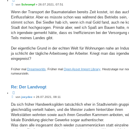
Z
t
B
i
von
Schrompf
»
26.07.2021, 07:51
e
e
t
r
i
Wenn der Transport der Baumaterialien bereits Zeit kostet, ist das auc
i
t
t
e
Einflussfaktor. Aber es müsste schon was während des Betriebs sein,
r
e
r
a
stimmt schon. Bei Siedler hab ich, wenn ich mal Gold fand, auch ne k
S
e
g
u
Stadt dort hochgezogen. Primär aber, weil ich Spaß am Bauen hatte, ni
n
c
ich irgendwie gemerkt hätte, dass es Ineffizienzen bei der Versorgung 
h
Teils meines Landes gibt.
e
Der eigentliche Grund in der echten Welt für Wohnungen nahe an Indust
ja schlicht der tägliche Arbeitsweg der Arbeiter. Kriegt man das irgendw
eingepreist?
Früher mal
Dreamworlds
. Früher mal
Open Asset Import Library
. Heutzutage nur no
rumwursteln.
Re: Der Landvogt
Z
B
i
von
joeydee
»
26.07.2021, 08:11
e
t
i
Da sich früher Handwerksgilden tatsächlich eher in Stadtvierteln gruppie
i
t
e
gleichmäßig verteilt haben, und die Meister zudem hinter/über ihren
r
r
a
Werkstätten wohnten sowie auch ihren Gesellen Kammern anboten, w
e
g
lokale Bündelung gleicher Gewerke sogar authentischer.
n
Was dann alle insgesamt doch wieder zusammenrücken statt einzelne