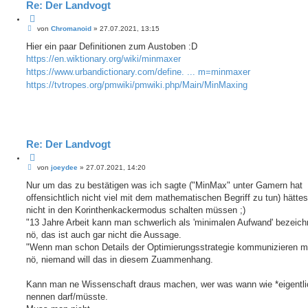
Re: Der Landvogt
Z
B
i
von
Chromanoid
»
27.07.2021, 13:15
e
t
i
Hier ein paar Definitionen zum Austoben :D
i
t
e
https://en.wiktionary.org/wiki/minmaxer
r
r
a
https://www.urbandictionary.com/define. ... m=minmaxer
e
g
https://tvtropes.org/pmwiki/pmwiki.php/Main/MinMaxing
n
Re: Der Landvogt
Z
B
i
von
joeydee
»
27.07.2021, 14:20
e
t
i
Nur um das zu bestätigen was ich sagte ("MinMax" unter Gamern hat
i
t
e
offensichtlich nicht viel mit dem mathematischen Begriff zu tun) hättes
r
r
a
nicht in den Korinthenkackermodus schalten müssen ;)
e
g
"13 Jahre Arbeit kann man schwerlich als 'minimalen Aufwand' bezeich
n
nö, das ist auch gar nicht die Aussage.
"Wenn man schon Details der Optimierungsstrategie kommunizieren m
nö, niemand will das in diesem Zuammenhang.
Kann man ne Wissenschaft draus machen, wer was wann wie *eigentli
nennen darf/müsste.