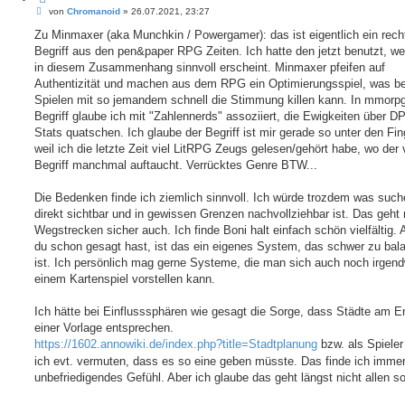
B
i
von
Chromanoid
»
26.07.2021, 23:27
e
t
i
Zu Minmaxer (aka Munchkin / Powergamer): das ist eigentlich ein recht
i
t
e
Begriff aus den pen&paper RPG Zeiten. Ich hatte den jetzt benutzt, wei
r
r
a
in diesem Zusammenhang sinnvoll erscheint. Minmaxer pfeifen auf
e
g
Authentizität und machen aus dem RPG ein Optimierungsspiel, was b
n
Spielen mit so jemandem schnell die Stimmung killen kann. In mmorpg
Begriff glaube ich mit "Zahlennerds" assoziiert, die Ewigkeiten über D
Stats quatschen. Ich glaube der Begriff ist mir gerade so unter den Fin
weil ich die letzte Zeit viel LitRPG Zeugs gelesen/gehört habe, wo der 
Begriff manchmal auftaucht. Verrücktes Genre BTW...
Die Bedenken finde ich ziemlich sinnvoll. Ich würde trozdem was suc
direkt sichtbar und in gewissen Grenzen nachvollziehbar ist. Das geht 
Wegstrecken sicher auch. Ich finde Boni halt einfach schön vielfältig. 
du schon gesagt hast, ist das ein eigenes System, das schwer zu bal
ist. Ich persönlich mag gerne Systeme, die man sich auch noch irgend
einem Kartenspiel vorstellen kann.
Ich hätte bei Einflusssphären wie gesagt die Sorge, dass Städte am E
einer Vorlage entsprechen.
https://1602.annowiki.de/index.php?title=Stadtplanung
bzw. als Spieler
ich evt. vermuten, dass es so eine geben müsste. Das finde ich immer
unbefriedigendes Gefühl. Aber ich glaube das geht längst nicht allen so