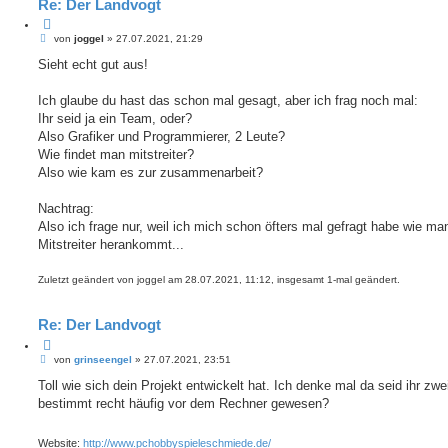
Re: Der Landvogt
Z
B
i
von
joggel
»
27.07.2021, 21:29
e
t
i
Sieht echt gut aus!
i
t
e
r
r
a
Ich glaube du hast das schon mal gesagt, aber ich frag noch mal:
e
g
Ihr seid ja ein Team, oder?
n
Also Grafiker und Programmierer, 2 Leute?
Wie findet man mitstreiter?
Also wie kam es zur zusammenarbeit?
Nachtrag:
Also ich frage nur, weil ich mich schon öfters mal gefragt habe wie ma
Mitstreiter herankommt...
Zuletzt geändert von
joggel
am 28.07.2021, 11:12, insgesamt 1-mal geändert.
Re: Der Landvogt
Z
B
i
von
grinseengel
»
27.07.2021, 23:51
e
t
i
Toll wie sich dein Projekt entwickelt hat. Ich denke mal da seid ihr zwe
i
t
e
bestimmt recht häufig vor dem Rechner gewesen?
r
r
a
e
g
n
Website:
http://www.pchobbyspieleschmiede.de/