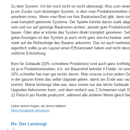
Zu dem System: Ich bin noch nicht so recht überzeugt. Also zum einen
ja ein Zusatz zum bisherigen System, in dem man Produktionsketten s
anordnen muss. Wenn man Boni nur fürs Baukosten/Zeit gibt, dann sin
zwei komplett getrennte Systeme. Der Spieler könnte davon stark abg
sein und nur auf günstige Baukosten achten, anstatt gute Produktions
bauen. Oder aber er könnte das System direkt komplett ignorieren. Sel
guten Anzeigen ist das System ja auch nicht ganz durchschaubar, wei
stark auf die Reihenfolge des Bauens ankommt. Das ist auch merkwür
eigentlich sollte ja ein Layout einen Effizienzwert haben und nicht des
zeitliche Entstehung.
Boni für Gebäude (10% schnellere Produktion) sind auch ganz kniffelig
ist ja in Produktionsketten, d.h. ein Bauernhof betreibt 4 Felder. Ist ei
10% schneller hat man gar nichts davon. Man müsste schon jedem G
in der ganzen Kette das selbe Upgrade geben, damit am Ende was rau
kommt. Meine bisherige Idee war, dass immer nur das letzte Gebäude
Upgrades bekommen kann, und dann einfach aus 2 Schweinen statt 10
12 Fleisch pro Runde produziert, während alle anderen Werte gleich ble
Lieber dumm fragen, als dumm bleiben!
https://jonathank.de/games/
Re: Der Landvogt
Z