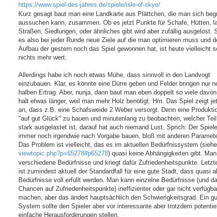
https://www.spiel-des-jahres.de/spiele/isle-of-skye/
Kurz gesagt baut man eine Landkarte aus Plättchen, die man sich beg
aussuchen kann, zusammen. Ob es jetzt Punkte für Schafe, Hütten, l
Straßen, Siedlungen, oder ähnliches gibt wird aber zufällig ausgelost. 
es also bei jeder Runde neue Ziele auf die man optimieren muss und d
Aufbau der gestern noch das Spiel gewonnen hat, ist heute vielleicht 
nichts mehr wert.
Allerdings habe ich noch etwas Mühe, dass sinnvoll in den Landvogt
einzubauen. Klar, es könnte eine Dürre geben und Felder bringen nur 
halben Ertrag. Aber, nunja, dann baut man eben doppelt so viele davon
halt etwas länger, weil man mehr Holz benötigt. Hm. Das Spiel zeigt je
an, dass z.B. eine Schafsweide 2 Weber versorgt. Denn eine Produkti
"auf gut Glück" zu bauen und minutenlang zu beobachten, welcher Teil
stark ausgelastet ist, darauf hat auch niemand Lust. Sprich: Der Spiel
immer noch irgendwie nach Vorgabe bauen, bloß mit anderen Paramete
Das Problem ist vielleicht, das es im aktuellen Bedürfnissystem (siehe
viewtopic.php?p=65278#p65278
) quasi keine Abhängigkeiten gibt. Man 
verschiedene Bedürfnisse und kriegt dafür Zufriedenheitspunkte. Letzt
ist zumindest aktuell der Standardfall für eine gute Stadt, dass quasi al
Bedürfnisse voll erfüllt werden. Man kann einzelne Bedürfnisse (und d
Chancen auf Zufriedenheitspunkte) ineffizienter oder gar nicht verfügba
machen, aber das ändert hauptsächlich den Schwierigkeitsgrad. Ein g
System sollte den Spieler aber vor interessante aber trotzdem potentiel
einfache Herausforderungen stellen.