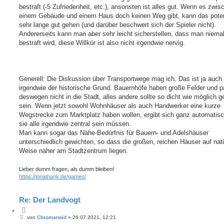
bestraft (-5 Zufriedenheit, etc.), ansonsten ist alles gut. Wenn es zwis
einem Gebäude und einem Haus doch keinen Weg gibt, kann das poten
sehr lange gut gehen (und darüber beschwert sich der Spieler nicht).
Andererseits kann man aber sehr leicht sicherstellen, dass man niema
bestraft wird, diese Willkür ist also nicht irgendwie nervig.
Generell: Die Diskussion über Transportwege mag ich. Das ist ja auch
irgendwie der historische Grund. Bauernhöfe haben große Felder und 
deswegen nicht in die Stadt, alles andere sollte so dicht wie möglich g
sein. Wenn jetzt sowohl Wohnhäuser als auch Handwerker eine kurze
Wegstrecke zum Marktplatz haben wollen, ergibt sich ganz automatis
sie alle irgendwie zentral sein müssen.
Man kann sogar das Nähe-Bedürfnis für Bauern- und Adelshäuser
unterschiedlich gewichten, so dass die großen, reichen Häuser auf natü
Weise näher am Stadtzentrum liegen.
Lieber dumm fragen, als dumm bleiben!
https://jonathank.de/games/
Re: Der Landvogt
Z
B
i
von
Chromanoid
»
26.07.2021, 12:21
e
t