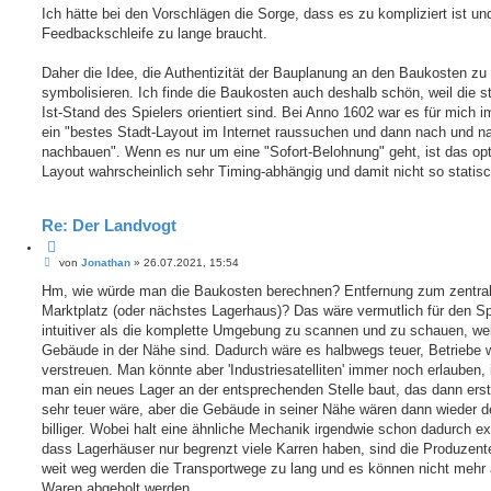
i
Ich hätte bei den Vorschlägen die Sorge, dass es zu kompliziert ist un
i
t
e
Feedbackschleife zu lange braucht.
r
r
a
e
g
Daher die Idee, die Authentizität der Bauplanung an den Baukosten zu
n
symbolisieren. Ich finde die Baukosten auch deshalb schön, weil die s
Ist-Stand des Spielers orientiert sind. Bei Anno 1602 war es für mich 
ein "bestes Stadt-Layout im Internet raussuchen und dann nach und n
nachbauen". Wenn es nur um eine "Sofort-Belohnung" geht, ist das op
Layout wahrscheinlich sehr Timing-abhängig und damit nicht so statisc
Re: Der Landvogt
Z
B
i
von
Jonathan
»
26.07.2021, 15:54
e
t
i
Hm, wie würde man die Baukosten berechnen? Entfernung zum zentra
i
t
e
Marktplatz (oder nächstes Lagerhaus)? Das wäre vermutlich für den Sp
r
r
a
intuitiver als die komplette Umgebung zu scannen und zu schauen, we
e
g
Gebäude in der Nähe sind. Dadurch wäre es halbwegs teuer, Betriebe w
n
verstreuen. Man könnte aber 'Industriesatelliten' immer noch erlauben,
man ein neues Lager an der entsprechenden Stelle baut, das dann ers
sehr teuer wäre, aber die Gebäude in seiner Nähe wären dann wieder d
billiger. Wobei halt eine ähnliche Mechanik irgendwie schon dadurch exi
dass Lagerhäuser nur begrenzt viele Karren haben, sind die Produzent
weit weg werden die Transportwege zu lang und es können nicht mehr 
Waren abgeholt werden.