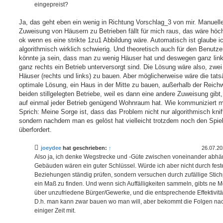
eingepreist?
Ja, das geht eben ein wenig in Richtung Vorschlag_3 von mir. Manuell
Zuweisung von Häusern zu Betrieben fällt für mich raus, das wäre höc
ok wenn es eine strikte 1zu1 Abbildung wäre. Automatisch ist glaube i
algorithmisch wirklich schwierig. Und theoretisch auch für den Benutze
könnte ja sein, dass man zu wenig Häuser hat und deswegen ganz lin
ganz rechts ein Betrieb unterversorgt sind. Die Lösung wäre also, zwe
Häuser (rechts und links) zu bauen. Aber möglicherweise wäre die tats
optimale Lösung, ein Haus in der Mitte zu bauen, außerhalb der Reichw
beiden stillgelegten Betriebe, weil es dann eine andere Zuweisung gibt
auf einmal jeder Betrieb genügend Wohnraum hat. Wie kommuniziert 
Sprich: Meine Sorge ist, dass das Problem nicht nur algorithmisch kniffe
sondern nachdem man es gelöst hat vielleicht trotzdem noch den Spiel
überfordert.
joeydee
hat geschrieben:
↑
26.07.20
Also ja, ich denke Wegstrecke und -Güte zwischen voneinander abh
Gebäuden wären ein guter Schlüssel. Würde ich aber nicht durch fest
Beziehungen ständig prüfen, sondern versuchen durch zufällige Stic
ein Maß zu finden. Und wenn sich Auffälligkeiten sammeln, gibts ne 
über unzufriedene Bürger/Gewerke, und die entsprechende Effektivität
D.h. man kann zwar bauen wo man will, aber bekommt die Folgen na
einiger Zeit mit.