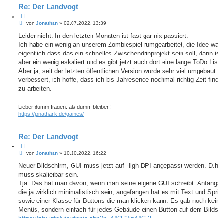
Re: Der Landvogt
Z
B
i
von
Jonathan
»
02.07.2022, 13:39
e
t
i
Leider nicht. In den letzten Monaten ist fast gar nix passiert.
i
t
e
Ich habe ein wenig an unserem Zombiespiel rumgearbeitet, die Idee wa
r
r
a
eigentlich dass das ein schnelles Zwischendrinprojekt sein soll, dann i
e
g
aber ein wenig eskaliert und es gibt jetzt auch dort eine lange ToDo Lis
n
Aber ja, seit der letzten öffentlichen Version wurde sehr viel umgebaut
verbessert, ich hoffe, dass ich bis Jahresende nochmal richtig Zeit fin
zu arbeiten.
Lieber dumm fragen, als dumm bleiben!
https://jonathank.de/games/
Re: Der Landvogt
Z
B
i
von
Jonathan
»
10.10.2022, 16:22
e
t
i
Neuer Bildschirm, GUI muss jetzt auf High-DPI angepasst werden. D.h.
i
t
e
muss skalierbar sein.
r
r
a
Tja. Das hat man davon, wenn man seine eigene GUI schreibt. Anfangs
e
g
die ja wirklich minimalistisch sein, angefangen hat es mit Text und Spr
n
sowie einer Klasse für Buttons die man klicken kann. Es gab noch kei
Menüs, sondern einfach für jedes Gebäude einen Button auf dem Bilds