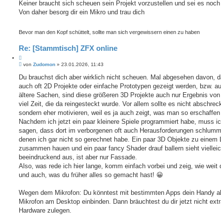
i
Keiner braucht sich scheuen sein Projekt vorzustellen und sei es noch
i
t
Von daher besorg dir ein Mikro und trau dich
e
r
r
a
e
g
Bevor man den Kopf schüttelt, sollte man sich vergewissern einen zu haben
n
Re: [Stammtisch] ZFX online
Z
B
i
von
Zudomon
»
23.01.2026, 11:43
e
t
i
Du brauchst dich aber wirklich nicht scheuen. Mal abgesehen davon, 
i
t
auch oft 2D Projekte oder einfache Prototypen gezeigt werden, bzw. a
e
r
r
a
ältere Sachen, sind diese größeren 3D Projekte auch nur Ergebnis von
e
g
viel Zeit, die da reingesteckt wurde. Vor allem sollte es nicht abschrec
n
sondern eher motivieren, weil es ja auch zeigt, was man so erschaffen
Nachdem ich jetzt ein paar kleinere Spiele programmiert habe, muss i
sagen, dass dort im verborgenen oft auch Herausforderungen schlumm
denen ich gar nicht so gerechnet habe. Ein paar 3D Objekte zu einem 
zusammen hauen und ein paar fancy Shader drauf ballern sieht vielleic
beeindruckend aus, ist aber nur Fassade.
Also, was rede ich hier lange, komm einfach vorbei und zeig, wie weit 
und auch, was du früher alles so gemacht hast! 😀
Wegen dem Mikrofon: Du könntest mit bestimmten Apps dein Handy a
Mikrofon am Desktop einbinden. Dann bräuchtest du dir jetzt nicht ext
Hardware zulegen.