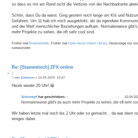
t
so dass es mir am Rand nicht die Vertizes von der Nachbarkante abreis
e
r
r
a
e
g
Schön, dass Du da warst. Ging gestern noch lange um KIs und Nutzu
n
Gefahren. Um 11 hab ich mich ausgeklinkt, als da irgendwie Kommun
und der Wert menschlicher Beziehungen aufkam. Normalerweise gibt's
mehr Projekte zu sehen, die oft sehr cool sind.
Früher mal
Dreamworlds
. Früher mal
Open Asset Import Library
. Heutzutage nur no
rumwursteln.
Re: [Stammtisch] ZFX online
Z
B
i
von
Zudomon
»
14.05.2025, 10:47
e
t
i
Heute wieder 20 Uhr! 😀
i
t
e
r
r
a
Schrompf
hat geschrieben:
↑
10.04.20
e
g
Normalerweise gibt's da auch mehr Projekte zu sehen, die oft sehr coo
n
Wir haben letzte mal noch bis 2 Uhr oder so gemacht... da war dann n
einiges dabei.