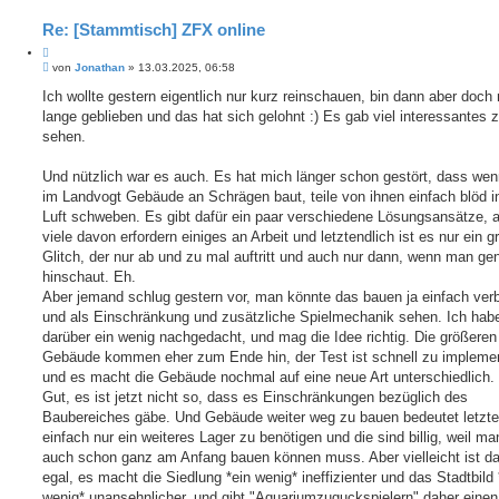
Re: [Stammtisch] ZFX online
Z
B
i
von
Jonathan
»
13.03.2025, 06:58
e
t
i
Ich wollte gestern eigentlich nur kurz reinschauen, bin dann aber doch r
i
t
lange geblieben und das hat sich gelohnt :) Es gab viel interessantes 
e
r
r
a
sehen.
e
g
n
Und nützlich war es auch. Es hat mich länger schon gestört, dass we
im Landvogt Gebäude an Schrägen baut, teile von ihnen einfach blöd i
Luft schweben. Es gibt dafür ein paar verschiedene Lösungsansätze, 
viele davon erfordern einiges an Arbeit und letztendlich ist es nur ein g
Glitch, der nur ab und zu mal auftritt und auch nur dann, wenn man ge
hinschaut. Eh.
Aber jemand schlug gestern vor, man könnte das bauen ja einfach verb
und als Einschränkung und zusätzliche Spielmechanik sehen. Ich hab
darüber ein wenig nachgedacht, und mag die Idee richtig. Die größeren
Gebäude kommen eher zum Ende hin, der Test ist schnell zu implemen
und es macht die Gebäude nochmal auf eine neue Art unterschiedlich.
Gut, es ist jetzt nicht so, dass es Einschränkungen bezüglich des
Baubereiches gäbe. Und Gebäude weiter weg zu bauen bedeutet letzte
einfach nur ein weiteres Lager zu benötigen und die sind billig, weil ma
auch schon ganz am Anfang bauen können muss. Aber vielleicht ist da
egal, es macht die Siedlung *ein wenig* ineffizienter und das Stadtbild 
wenig* unansehnlicher, und gibt "Aquariumzuguckspielern" daher einen