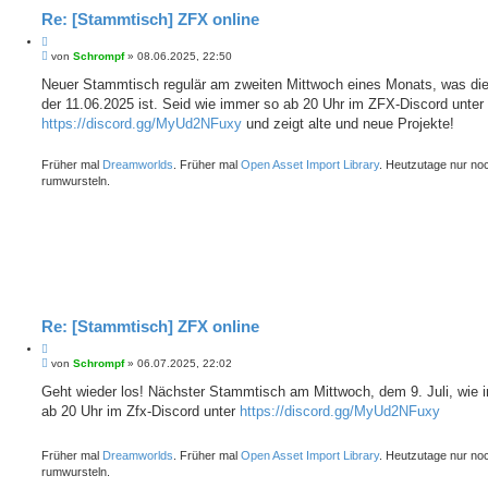
Re: [Stammtisch] ZFX online
Z
B
i
von
Schrompf
»
08.06.2025, 22:50
e
t
i
Neuer Stammtisch regulär am zweiten Mittwoch eines Monats, was di
i
t
der 11.06.2025 ist. Seid wie immer so ab 20 Uhr im ZFX-Discord unter
e
r
r
a
https://discord.gg/MyUd2NFuxy
und zeigt alte und neue Projekte!
e
g
n
Früher mal
Dreamworlds
. Früher mal
Open Asset Import Library
. Heutzutage nur no
rumwursteln.
Re: [Stammtisch] ZFX online
Z
B
i
von
Schrompf
»
06.07.2025, 22:02
e
t
i
Geht wieder los! Nächster Stammtisch am Mittwoch, dem 9. Juli, wie
i
t
ab 20 Uhr im Zfx-Discord unter
e
https://discord.gg/MyUd2NFuxy
r
r
a
e
g
Früher mal
Dreamworlds
. Früher mal
Open Asset Import Library
. Heutzutage nur no
n
rumwursteln.