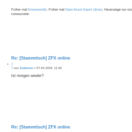
r
a
e
g
Früher mal
Dreamworlds
. Früher mal
Open Asset Import Library
. Heutzutage nur no
n
rumwursteln.
Re: [Stammtisch] ZFX online
Z
B
i
von
Zudomon
»
07.04.2026, 11:40
e
t
i
Ist morgen wieder?
i
t
e
r
r
a
e
g
n
Re: [Stammtisch] ZFX online