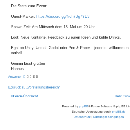
Die Stats zum Event:
Quest-Marker:
https://discord.gg/Nch7Bg7YE3
Spawn-Zeit: Am Mittwoch dem 13. Mai um 20 Uhr
Loot: Neue Kontakte, Feedback zu euren Ideen und kühle Drinks.
Egal ob Unity, Unreal, Godot oder Pen & Paper – jeder ist willkommen
vorbei!
Gemini lässt grüßen
Hannes
Antworten
Zurück zu „Vorstellungsbereich“
Foren-Übersicht
Alle Coo
Powered by
phpBB
® Forum Software © phpBB Lim
Deutsche Übersetzung durch
phpBB.de
Datenschutz
|
Nutzungsbedingungen