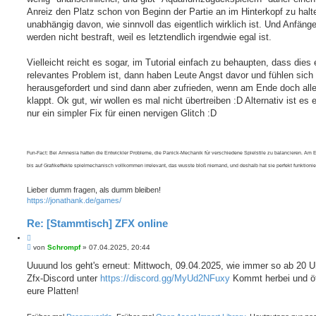
Anreiz den Platz schon von Beginn der Partie an im Hinterkopf zu halt
unabhängig davon, wie sinnvoll das eigentlich wirklich ist. Und Anfänge
werden nicht bestraft, weil es letztendlich irgendwie egal ist.
Vielleicht reicht es sogar, im Tutorial einfach zu behaupten, dass dies 
relevantes Problem ist, dann haben Leute Angst davor und fühlen sich
herausgefordert und sind dann aber zufrieden, wenn am Ende doch all
klappt. Ok gut, wir wollen es mal nicht übertreiben :D Alternativ ist es 
nur ein simpler Fix für einen nervigen Glitch :D
Fun-Fact: Bei Amnesia hatten die Entwickler Probleme, die Panick-Mechanik für verschiedene Spielstile zu balancieren. Am E
bis auf Grafikeffekte spielmechanisch vollkommen irrelevant, das wusste bloß niemand, und deshalb hat sie perfekt funktionie
Lieber dumm fragen, als dumm bleiben!
https://jonathank.de/games/
Re: [Stammtisch] ZFX online
Z
B
i
von
Schrompf
»
07.04.2025, 20:44
e
t
i
Uuuund los geht's erneut: Mittwoch, 09.04.2025, wie immer so ab 20 U
i
t
Zfx-Discord unter
e
https://discord.gg/MyUd2NFuxy
Kommt herbei und öf
r
r
a
eure Platten!
e
g
n