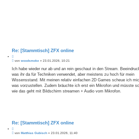
e
r
r
a
e
g
n
Re: [Stammtisch] ZFX online
Z
B
i
von
woodsmoke
»
23.01.2026, 10:21
e
t
i
Ich habe wieder nur ab und an rein geschaut in den Stream. Beeindru
i
t
was ihr da für Techniken verwendet, aber meistens zu hoch für mein
e
r
r
a
Wissensstand. Mit meinen relativ einfachen 2D Games scheue ich mi
e
g
was vorzustellen. Zudem bräuchte ich erst ein Mikrofon und müsste s
n
wie das geht mit Bildschirm streamen + Audio vom Mikrofon.
Re: [Stammtisch] ZFX online
Z
B
i
von
Matthias Gubisch
»
23.01.2026, 11:40
e
t