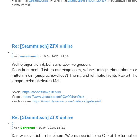
Früher mal
Dreamworlds
. Früher mal
Open Asset Import Library
. Heutzutage nur no
rumwursteln.
Re: [Stammtisch] ZFX online
Z
B
i
von
woodsmoke
»
10.04.2025, 12:10
e
t
i
Wollte eigentlich dabei sein, aber vergessen.
i
t
Dann kurz nach 9 ist es mir eingefallen, schnell reingeschaut aber es 
e
r
r
a
mitten in ein (anspruchsvolles?) Thema und ich habe nichts kapiert. Ho
e
g
klappts beim nächsten Mal.
n
Spiele:
https://woodsmoke.itch.io/
Videos:
https://www.youtube.com/@w00dsm0ke/
Zeichnungen:
https://www.deviantart.com/melerski/gallery/all
Re: [Stammtisch] ZFX online
Z
B
i
von
Schrompf
»
10.04.2025, 15:12
e
t
i
Das war evtl. ich mit meinem "Wie mappe ich eine Offset-Textur auf e
i