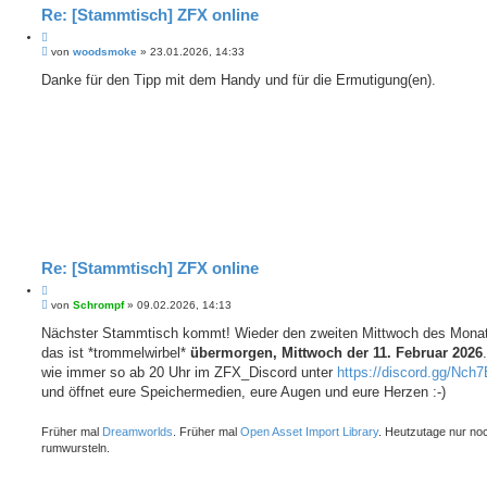
Re: [Stammtisch] ZFX online
Z
B
i
von
woodsmoke
»
23.01.2026, 14:33
e
t
i
Danke für den Tipp mit dem Handy und für die Ermutigung(en).
i
t
e
r
r
a
e
g
n
Re: [Stammtisch] ZFX online
Z
B
i
von
Schrompf
»
09.02.2026, 14:13
e
t
i
Nächster Stammtisch kommt! Wieder den zweiten Mittwoch des Monat
i
t
das ist *trommelwirbel*
e
übermorgen, Mittwoch der 11. Februar 2026
r
r
a
wie immer so ab 20 Uhr im ZFX_Discord unter
https://discord.gg/Nc
e
g
und öffnet eure Speichermedien, eure Augen und eure Herzen :-)
n
Früher mal
Dreamworlds
. Früher mal
Open Asset Import Library
. Heutzutage nur no
rumwursteln.