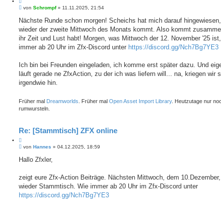
Z
B
i
von
Schrompf
»
11.11.2025, 21:54
e
t
i
Nächste Runde schon morgen! Scheichs hat mich darauf hingewiesen,
i
t
wieder der zweite Mittwoch des Monats kommt. Also kommt zusamme
e
r
r
a
ihr Zeit und Lust habt! Morgen, was Mittwoch der 12. November '25 ist,
e
g
immer ab 20 Uhr im Zfx-Discord unter
https://discord.gg/Nch7Bg7YE3
n
Ich bin bei Freunden eingeladen, ich komme erst später dazu. Und eige
läuft gerade ne ZfxAction, zu der ich was liefern will... na, kriegen wir
irgendwie hin.
Früher mal
Dreamworlds
. Früher mal
Open Asset Import Library
. Heutzutage nur no
rumwursteln.
Re: [Stammtisch] ZFX online
Z
B
i
von
Hannes
»
04.12.2025, 18:59
e
t
i
Hallo Zfxler,
i
t
e
r
r
a
zeigt eure Zfx-Action Beiträge. Nächsten Mittwoch, dem 10.Dezember, 
e
g
wieder Stammtisch. Wie immer ab 20 Uhr im Zfx-Discord unter
n
https://discord.gg/Nch7Bg7YE3