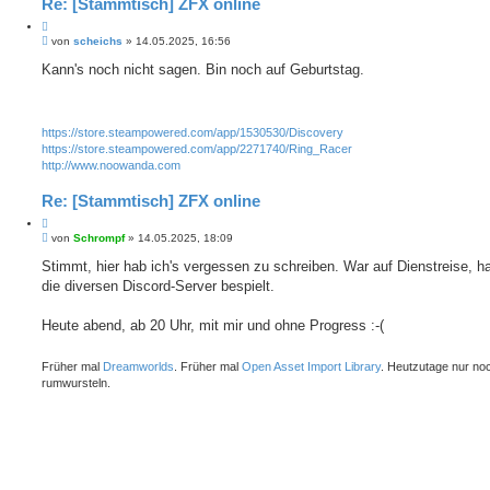
Re: [Stammtisch] ZFX online
Z
B
i
von
scheichs
»
14.05.2025, 16:56
e
t
i
Kann's noch nicht sagen. Bin noch auf Geburtstag.
i
t
e
r
r
a
e
g
https://store.steampowered.com/app/1530530/Discovery
n
https://store.steampowered.com/app/2271740/Ring_Racer
http://www.noowanda.com
Re: [Stammtisch] ZFX online
Z
B
i
von
Schrompf
»
14.05.2025, 18:09
e
t
i
Stimmt, hier hab ich's vergessen zu schreiben. War auf Dienstreise, h
i
t
die diversen Discord-Server bespielt.
e
r
r
a
e
g
Heute abend, ab 20 Uhr, mit mir und ohne Progress :-(
n
Früher mal
Dreamworlds
. Früher mal
Open Asset Import Library
. Heutzutage nur no
rumwursteln.