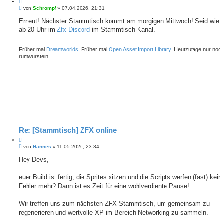
Z
B
i
von
Schrompf
»
07.04.2026, 21:31
e
t
i
Erneut! Nächster Stammtisch kommt am morgigen Mittwoch! Seid wie
i
t
ab 20 Uhr im
e
Zfx-Discord
im Stammtisch-Kanal.
r
r
a
e
g
Früher mal
Dreamworlds
. Früher mal
Open Asset Import Library
. Heutzutage nur no
n
rumwursteln.
Re: [Stammtisch] ZFX online
Z
B
i
von
Hannes
»
11.05.2026, 23:34
e
t
i
Hey Devs,
i
t
e
r
r
a
euer Build ist fertig, die Sprites sitzen und die Scripts werfen (fast) kei
e
g
Fehler mehr? Dann ist es Zeit für eine wohlverdiente Pause!
n
Wir treffen uns zum nächsten ZFX-Stammtisch, um gemeinsam zu
regenerieren und wertvolle XP im Bereich Networking zu sammeln.