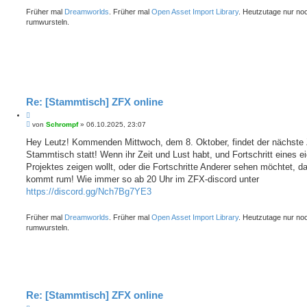
Früher mal
Dreamworlds
. Früher mal
Open Asset Import Library
. Heutzutage nur no
rumwursteln.
Re: [Stammtisch] ZFX online
Z
B
i
von
Schrompf
»
06.10.2025, 23:07
e
t
i
Hey Leutz! Kommenden Mittwoch, dem 8. Oktober, findet der nächste
i
t
Stammtisch statt! Wenn ihr Zeit und Lust habt, und Fortschritt eines e
e
r
r
a
Projektes zeigen wollt, oder die Fortschritte Anderer sehen möchtet, d
e
g
kommt rum! Wie immer so ab 20 Uhr im ZFX-discord unter
n
https://discord.gg/Nch7Bg7YE3
Früher mal
Dreamworlds
. Früher mal
Open Asset Import Library
. Heutzutage nur no
rumwursteln.
Re: [Stammtisch] ZFX online