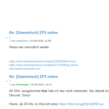
Re: [Stammtisch] ZFX online
Z
B
i
von
scheichs
»
10.09.2025, 11:56
e
t
i
Heute wär vermutlich wieder.
i
t
e
r
r
a
e
g
https://store.steampowered.com/app/1530530/Discovery
n
https://store.steampowered.com/app/2271740/Ring_Racer
http://www.noowanda.com
Re: [Stammtisch] ZFX online
Z
B
i
von
Schrompf
»
10.09.2025, 12:12
e
t
i
Ah Shit, ausgerechnet
hier
hab ich das nicht verkündet. Nur überall im
i
t
Discord. Sorry!
e
r
r
a
e
g
Heute, ab 20 Uhr, im Discord unter
https://discord.gg/MyUd2NFuxy
n