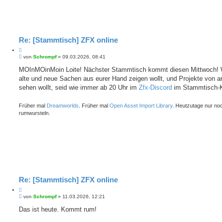
Re: [Stammtisch] ZFX online
Z
B
i
von
Schrompf
»
09.03.2026, 08:41
e
t
i
MOInMOinMoin Loite! Nächster Stammtisch kommt diesen Mittwoch! 
i
t
alte und neue Sachen aus eurer Hand zeigen wollt, und Projekte von a
e
r
r
a
sehen wollt, seid wie immer ab 20 Uhr im
Zfx-Discord
im Stammtisch-K
e
g
n
Früher mal
Dreamworlds
. Früher mal
Open Asset Import Library
. Heutzutage nur no
rumwursteln.
Re: [Stammtisch] ZFX online
Z
B
i
von
Schrompf
»
11.03.2026, 12:21
e
t
i
Das ist heute. Kommt rum!
i
t
e
r