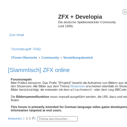
ZFX + Developia
Die deutsche Spieleentwickler-Community
(seit 1999).
Zum Inhalt
Schnellzugriff
FAQ
Foren-Übersicht
Community
Vorstellungsbereich
[Stammtisch] ZFX online
Forumsregeln
Bitte Präfixe benutzen. Das Präfix "[Projekt]" bewirkt die Aufnahme von Bildern aus 
den Showroom. Alle Bilder aus dem Thema
Showroom
erscheinen ebenfalls im Show
Bilder berücksichtigt, die entweder mit dem
- oder dem
-BBCode 
attachement
img
Die
Bildersammelfunktion
muss manuell ausgeführt werden, die URL dazu und we
finden.
This forum is primarily intended for German-language video game developers
information targeted at end users.
S
E
Antworten
u
r
c
w