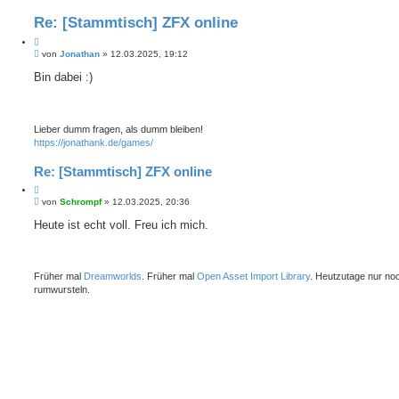
h
e
e
i
Re: [Stammtisch] ZFX online
t
e
Z
r
B
i
von
Jonathan
»
12.03.2025, 19:12
t
e
e
t
i
Bin dabei :)
S
i
t
u
e
r
c
r
a
h
e
g
e
Lieber dumm fragen, als dumm bleiben!
n
https://jonathank.de/games/
Re: [Stammtisch] ZFX online
Z
B
i
von
Schrompf
»
12.03.2025, 20:36
e
t
i
Heute ist echt voll. Freu ich mich.
i
t
e
r
r
a
e
g
Früher mal
Dreamworlds
. Früher mal
Open Asset Import Library
. Heutzutage nur no
n
rumwursteln.