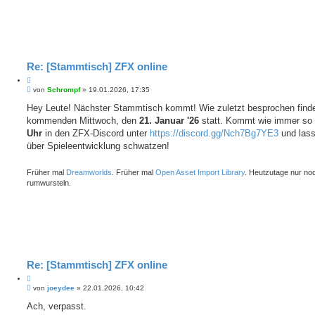
Re: [Stammtisch] ZFX online
Z
B
i
von
Schrompf
»
19.01.2026, 17:35
e
t
i
Hey Leute! Nächster Stammtisch kommt! Wie zuletzt besprochen finde
i
t
kommenden Mittwoch, den
e
21. Januar '26
statt. Kommt wie immer so
r
r
a
Uhr
in den ZFX-Discord unter
https://discord.gg/Nch7Bg7YE3
und lass
e
g
über Spieleentwicklung schwatzen!
n
Früher mal
Dreamworlds
. Früher mal
Open Asset Import Library
. Heutzutage nur no
rumwursteln.
Re: [Stammtisch] ZFX online
Z
B
i
von
joeydee
»
22.01.2026, 10:42
e
t
i
Ach, verpasst.
i
t