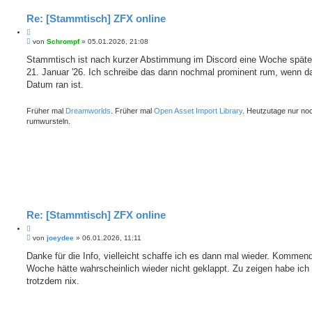
Re: [Stammtisch] ZFX online
Z
B
i
von
Schrompf
»
05.01.2026, 21:08
e
t
i
Stammtisch ist nach kurzer Abstimmung im Discord eine Woche späte
i
t
21. Januar '26. Ich schreibe das dann nochmal prominent rum, wenn d
e
r
r
a
Datum ran ist.
e
g
n
Früher mal
Dreamworlds
. Früher mal
Open Asset Import Library
. Heutzutage nur no
rumwursteln.
Re: [Stammtisch] ZFX online
Z
B
i
von
joeydee
»
06.01.2026, 11:11
e
t
i
Danke für die Info, vielleicht schaffe ich es dann mal wieder. Kommen
i
t
Woche hätte wahrscheinlich wieder nicht geklappt. Zu zeigen habe ich
e
r
r
a
trotzdem nix.
e
g
n