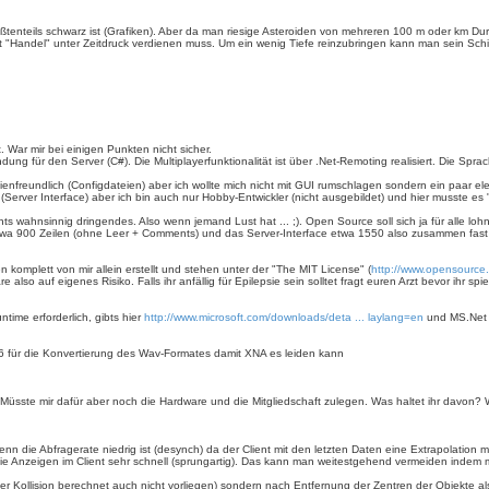
ößtenteils schwarz ist (Grafiken). Aber da man riesige Asteroiden von mehreren 100 m oder km Dur
 "Handel" unter Zeitdruck verdienen muss. Um ein wenig Tiefe reinzubringen kann man sein Schi
t. War mir bei einigen Punkten nicht sicher.
ng für den Server (C#). Die Multiplayerfunktionalität ist über .Net-Remoting realisiert. Die Sp
nfreundlich (Configdateien) aber ich wollte mich nicht mit GUI rumschlagen sondern ein paar e
(Server Interface) aber ich bin auch nur Hobby-Entwickler (nicht ausgebildet) und hier musste es
s wahnsinnig dringendes. Also wenn jemand Lust hat ... ;). Open Source soll sich ja für alle loh
wa 900 Zeilen (ohne Leer + Comments) und das Server-Interface etwa 1550 also zusammen fast
komplett von mir allein erstellt und stehen unter der "The MIT License" (
http://www.opensource.
lso auf eigenes Risiko. Falls ihr anfällig für Epilepsie sein solltet fragt euren Arzt bevor ihr sp
ime erforderlich, gibts hier
http://www.microsoft.com/downloads/deta ... laylang=en
und MS.Net 
.6 für die Konvertierung des Wav-Formates damit XNA es leiden kann
Müsste mir dafür aber noch die Hardware und die Mitgliedschaft zulegen. Was haltet ihr davon?
n die Abfragerate niedrig ist (desynch) da der Client mit den letzten Daten eine Extrapolation
e Anzeigen im Client sehr schnell (sprungartig). Das kann man weitestgehend vermeiden indem man 
r der Kollision berechnet auch nicht vorliegen) sondern nach Entfernung der Zentren der Objekte 