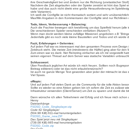
ihre Geschwindigkeit bei und ändern nur die Richtung (unelastischer Stoß
Nachdem die Zeit abgelaufen oder der Spieler zerstört ist hört das Spie
habe und das auch nicht direkt eine große Herausforderung im Spieldesign d
viele Varianten).
Ich weiß die Configfile ist nicht thematisch sortiert und sehr unübersic
Max/Min Angaben in den Kommentaren der Configfile sind nur Richtlinien
Todo, Ideen, Verbesserung + Balancing:
Auch die Frachter bewegen sich kreisförmig um das Spielfeld herum (alle in
Die verschiedenen Spieler verschieden einfärben (Nutzen?).
Wenn man dockt werden kleine zufällige Missionen angeboten z.B "Bringe 
Jedenfalls gibt es noch viele kleine Baustellen und Todos und ich würde d
Fazit, Erfahrungen + Gelerntes:
Auf jeden Fall war es interessant mal den gesamten Prozess vom Design ü
Zeitdruck steht. Die meiste Zeit (mindestens die Hälfte) ging aber für de
Zum einen war es dank .Net Remoting einfacher als ich mir vorgestellt ha
seinen eigenen Thread auf dem Server was statische Variablen unbrauchba
Schlusswort:
Über Feedback jeglicher Art würde ich mich freuen. Sollten noch Bugrep
Beitrag editieren) oder ist das nicht erlaubt/erwünscht?
Ist auch ne ganze Menge Text geworden aber jeder der mitmacht ist das sic
Viel Spass.
offtopic:
Und auf jeden Fall vielen Dank an die Community für die tolle Aktion bes
Sollte es wieder so eine Aktion geben bin ich sofern die Zeit es zulässt w
Infrastruktur verwenden (Client/Server) um Zeit zu sparen und damit die bi
Dann wünsche ich allen Teilnehmern viel Erfolg und ich freue mich schon a
Henry
Dateianhänge
FSDSD_Code_Singleplayer.zip
Code für Singleplayer
(504.98 KiB) 611-mal heruntergeladen
FSDSD_Game_new.ZIP
Das Spiel jetzt neu mit Singleplayer
(739.08 KiB) 665-mal heruntergeladen
FSDSD_Code.zip
Der Code