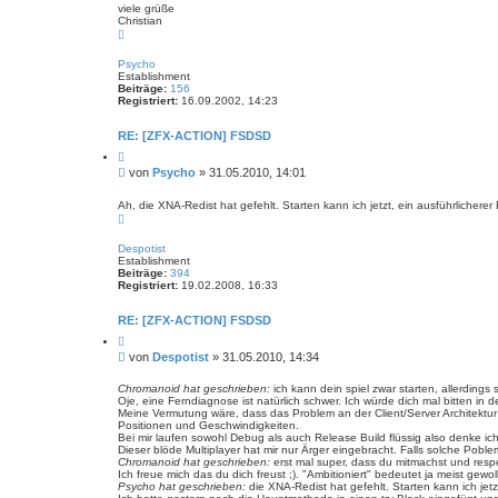
viele grüße
Christian
N
a
c
Psycho
h
Establishment
o
Beiträge:
156
b
Registriert:
16.09.2002, 14:23
e
n
RE: [ZFX-ACTION] FSDSD
Z
i
B
von
Psycho
»
31.05.2010, 14:01
t
e
i
i
e
Ah, die XNA-Redist hat gefehlt. Starten kann ich jetzt, ein ausführlicherer B
r
N
t
e
a
r
n
c
Despotist
a
h
Establishment
g
o
Beiträge:
394
b
Registriert:
19.02.2008, 16:33
e
n
RE: [ZFX-ACTION] FSDSD
Z
i
B
von
Despotist
»
31.05.2010, 14:34
t
e
i
i
e
Chromanoid hat geschrieben:
ich kann dein spiel zwar starten, allerdings 
r
Oje, eine Ferndiagnose ist natürlich schwer. Ich würde dich mal bitten in
t
e
Meine Vermutung wäre, dass das Problem an der Client/Server Architektur li
r
n
Positionen und Geschwindigkeiten.
a
Bei mir laufen sowohl Debug als auch Release Build flüssig also denke ich 
g
Dieser blöde Multiplayer hat mir nur Ärger eingebracht. Falls solche Po
Chromanoid hat geschrieben:
erst mal super, dass du mitmachst und respe
Ich freue mich das du dich freust ;). "Ambitioniert" bedeutet ja meist gewol
Psycho hat geschrieben:
die XNA-Redist hat gefehlt. Starten kann ich jetzt