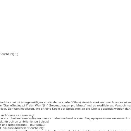
ericht folgt :)
stockt es bei mir in regelmäßigen abständen (ca. alle 500ms) ziemlich stark und macht es so leider
 der "GameSettings.ini" den Wert "[int] Serverabfragen pro Minute" mal zu modifizieren. Versuch
egt. Der Wert modifiziert, wie oft eine Kopie der Spieldaten an die Clients geschickt werden darf.
nicht dass es daran liegt.
bleme auch bei anderen auftreten muss ich alles nochmal in einer Singleplayerversion zusammenk
kt für deinen ambitionierten beitrag!
lt und nicht gekonnt ;) (nur Spaß).
, ein ausführlicherer Bericht folgt