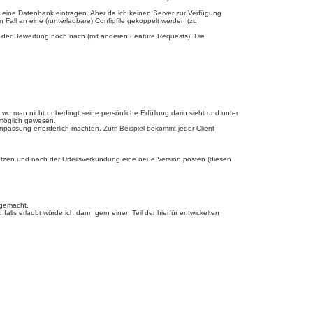
n eine Datenbank eintragen. Aber da ich keinen Server zur Verfügung
n Fall an eine (runterladbare) Configfile gekoppelt werden (zu
ach der Bewertung noch nach (mit anderen Feature Requests). Die
wo man nicht unbedingt seine persönliche Erfüllung darin sieht und unter
n möglich gewesen.
Anpassung erforderlich machten. Zum Beispiel bekommt jeder Client
tzen und nach der Urteilsverkündung eine neue Version posten (diesen
 gemacht.
falls erlaubt würde ich dann gern einen Teil der hierfür entwickelten