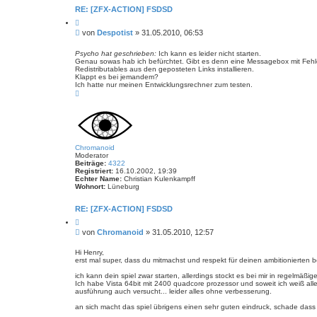
RE: [ZFX-ACTION] FSDSD
Z
i
B
von
Despotist
»
31.05.2010, 06:53
t
e
i
i
e
Psycho hat geschrieben:
Ich kann es leider nicht starten.
r
Genau sowas hab ich befürchtet. Gibt es denn eine Messagebox mit Fehle
t
e
Redistributables aus den geposteten Links installieren.
r
n
Klappt es bei jemandem?
a
Ich hatte nur meinen Entwicklungsrechner zum testen.
g
N
a
c
h
o
b
e
n
Chromanoid
Moderator
Beiträge:
4322
Registriert:
16.10.2002, 19:39
Echter Name:
Christian Kulenkampff
Wohnort:
Lüneburg
RE: [ZFX-ACTION] FSDSD
Z
i
B
von
Chromanoid
»
31.05.2010, 12:57
t
e
i
i
e
Hi Henry,
r
erst mal super, dass du mitmachst und respekt für deinen ambitionierten b
t
e
r
n
ich kann dein spiel zwar starten, allerdings stockt es bei mir in regelmäßi
a
Ich habe Vista 64bit mit 2400 quadcore prozessor und soweit ich weiß alle
g
ausführung auch versucht... leider alles ohne verbesserung.
an sich macht das spiel übrigens einen sehr guten eindruck, schade dass es 