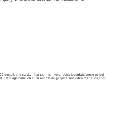
piel ;). Schau bitte mal ob es auch bei dir Probleme macht.
estellt und stocken hat sich nicht verändert). jedenfalls stockt es bei
 allerdings habe ich auch nur alleine gespielt. auf jeden fall hat es aber