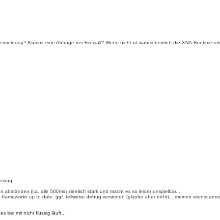
rmeldung? Kommt eine Abfrage der Firewall? Wenn nicht ist wahrscheinlich die XNA-Runtime oder
eitrag!
gen abständen (ca. alle 500ms) ziemlich stark und macht es so leider unspielbar...
 frameworks up to date. ggf. teilweise debug versionen (glaube aber nicht)... meinen virenscanne
bei mir nicht flüssig läuft...