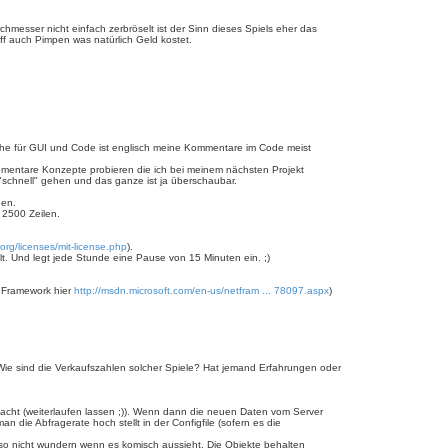
chmesser nicht einfach zerbröselt ist der Sinn dieses Spiels eher das
ff auch Pimpen was natürlich Geld kostet.
rache für GUI und Code ist englisch meine Kommentare im Code meist
lementare Konzepte probieren die ich bei meinem nächsten Projekt
 "schnell" gehen und das ganze ist ja überschaubar.
nen.
 2500 Zeilen.
org/licenses/mit-license.php
).
ielt. Und legt jede Stunde eine Pause von 15 Minuten ein. ;)
Framework hier
http://msdn.microsoft.com/en-us/netfram ... 78097.aspx
)
 Wie sind die Verkaufszahlen solcher Spiele? Hat jemand Erfahrungen oder
 macht (weiterlaufen lassen ;)). Wenn dann die neuen Daten vom Server
die Abfragerate hoch stellt in der Configfile (sofern es die
also nicht wundern wenn es komisch aussieht. Die Objekte behalten