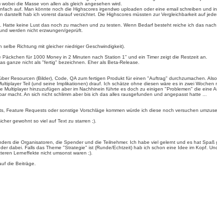
) wobei die Masse von allen als gleich angesehen wird.
l einfach auf. Man könnte noch die Highscores irgendwo uploaden oder eine email schreiben und i
arstellt hab ich vorerst darauf verzichtet. Die Highscores müssten zur Vergleichbarkeit auf jede
htlich. Hatte keine Lust das noch zu machen und zu testen. Wenn Bedarf besteht reiche ich das n
 und werden nicht erzwungen/geprüft.
 selbe Richtung mit gleicher niedriger Geschwindigkeit).
Päckchen für 1000 Money in 2 Minuten nach Station 1" und ein Timer zeigt die Restzeit an.
as ganze nicht als "fertig" bezeichnen. Eher als Beta-Release.
ber Resourcen (Bilder), Code, QA zum fertigen Produkt für einen "Auftrag" durchzumachen. Also 
n Multiplayer Teil (und seine Implikationen) drauf. Ich schätze ohne diesen wäre es in zwei Woche
tte Multiplayer hinzuzufügen aber im Nachhinein führte es doch zu einigen "Problemen" die eine 
r macht. An sich nicht schlimm aber bis ich das alles rausgefunden und angepasst hatte ...
orts, Feature Requests oder sonstige Vorschläge kommen würde ich diese noch versuchen umzuse
her gewohnt so viel auf Text zu starren ;).
onders die Organisatoren, die Spender und die Teilnehmer. Ich habe viel gelernt und es hat Spaß
ieder dabei. Falls das Theme "Strategie" ist (Runde/Echtzeit) hab ich schon eine Idee im Kopf. Und 
tteren Lerneffekte nicht umsonst waren ;).
uf die Beiträge.