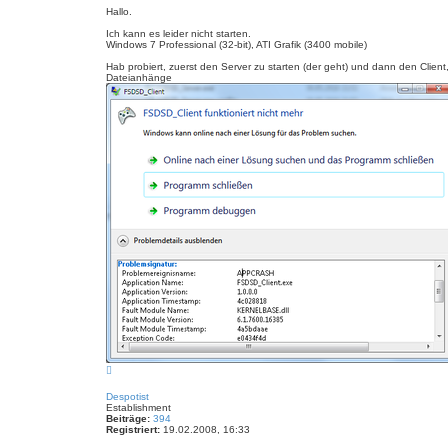
i
e
Hallo.
r
t
e
Ich kann es leider nicht starten.
r
n
Windows 7 Professional (32-bit), ATI Grafik (3400 mobile)
a
g
Hab probiert, zuerst den Server zu starten (der geht) und dann den Client,
Dateianhänge
N
a
c
Despotist
h
Establishment
o
Beiträge:
394
b
Registriert:
19.02.2008, 16:33
e
n