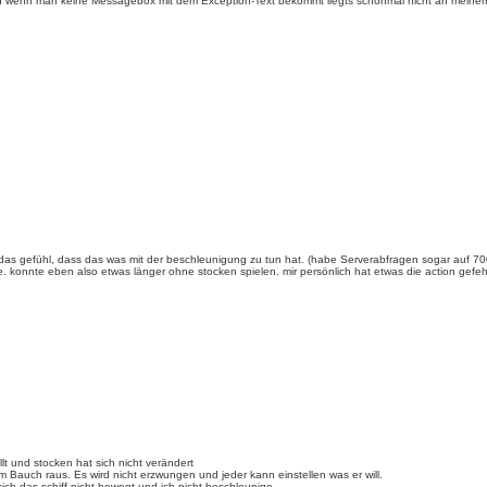
nd wenn man keine Messagebox mit dem Exception-Text bekommt liegts schonmal nicht an meinem S
as gefühl, dass das was mit der beschleunigung zu tun hat. (habe Serverabfragen sogar auf 7000 g
e. konnte eben also etwas länger ohne stocken spielen. mir persönlich hat etwas die action gefehlt,
t und stocken hat sich nicht verändert
 Bauch raus. Es wird nicht erzwungen und jeder kann einstellen was er will.
sich das schiff nicht bewegt und ich nicht beschleunige.