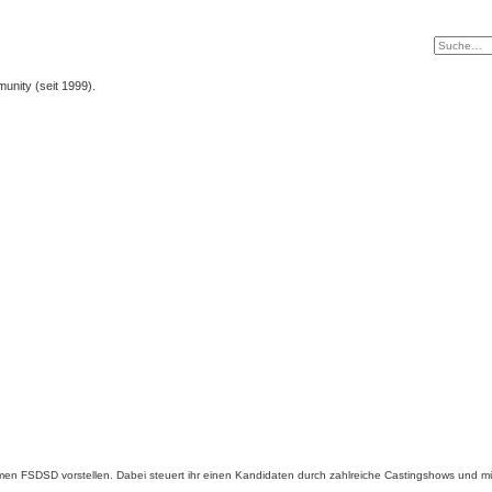
unity (seit 1999).
men FSDSD vorstellen. Dabei steuert ihr einen Kandidaten durch zahlreiche Castingshows und mü