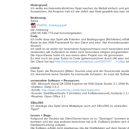
e
r
n
Hintergrund:
a
Ich wollte ein Asteroids-ähnliches Spiel machen da Weltall einfach und gr
g
Ausweichen. Als Ansporn hab ich wie üblich das Geld gewählt das man mit
Bedienung:
Siehe
FSDSD_Anleitung.pdf
Die Anleitung
(289.06 KiB) 773-mal heruntergeladen
Code:
Ich hoffe dass das Spiel alle Kriterien und Bedingungen (Richtlinien) erfüll
Basis ist das XNA-Framework für den Client und eine .Net Konsolenanwendu
deutsch.
Ich weiß es ist weder ein besonderer Augenschmaus noch besonders bedie
verwenden will. Außerdem ist vieles nicht besonders elegant programmiert 
Die Input-Klasse habe ich aus einem alten Projekt von mir genommen.
Es sind noch ein paar Todos im Code (gekennzeichnet durch //#) aber nicht
Der Client hat laut
http://richnewman.wordpress.com/2007/07 ... t-utility/
et
Lizenz:
Das Spiel, die Resourcen (Bilder, Sounds usw) und der Sourcecode wurden 
Ich übernehme keine Gewähr für eventuelle Schäden, ihr nutzt die Software a
verwendete Software + Resourcen:
-IDE: Microsoft Visual C# 2008 Express mit XNA Game Studio 3.1 (XNA Runt
-Grafiken: Gimp 2.6.2
-Schrift:
http://www.urbanfonts.com/fonts/Crystal.htm
-Sounds: DarkWaveStudio 3 (Antriebs und Kollisionssound), Audacity 1.2
-Readme: Open Office 3.1
XBox360:
Ich überlege das Spiel ohne Multiplayer auch auf XBox360 zu verkaufen. 
Tipps?
Issues + Bugs:
Aufgrund der Struktur als Client/Server kann es zu "Sprüngen" kommen wen
kommen und der was anderes berechnet hat (z.B. Kollision) ändern sich di
Hardware/Leitung zulässt).
Die Kollision erfolgt nicht pixelgenau (da die Grafikdaten auf dem Serve