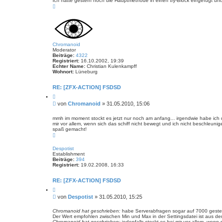
Ich hatte gestern noch die Hauptmethode in einen try-Block eingefügt u
N
a
c
h
o
b
e
n
Chromanoid
Moderator
Beiträge:
4322
Registriert:
16.10.2002, 19:39
Echter Name:
Christian Kulenkampff
Wohnort:
Lüneburg
RE: [ZFX-ACTION] FSDSD
Z
i
B
von
Chromanoid
»
31.05.2010, 15:06
t
e
i
i
e
mmh im moment stockt es jetzt nur noch am anfang... irgendwie habe ich d
r
mir vor allem, wenn sich das schiff nicht bewegt und ich nicht beschleunig
t
e
spaß gemacht!
r
n
N
a
a
g
c
Despotist
h
Establishment
o
Beiträge:
394
b
Registriert:
19.02.2008, 16:33
e
n
RE: [ZFX-ACTION] FSDSD
Z
i
B
von
Despotist
»
31.05.2010, 15:25
t
e
i
i
e
Chromanoid hat geschrieben:
habe Serverabfragen sogar auf 7000 gestell
r
Der Wert empfohlen zwischen Min und Max in der Settingsdatei ist aus dem
t
e
Chromanoid hat geschrieben:
jedenfalls stockt es bei mir vor allem, wenn 