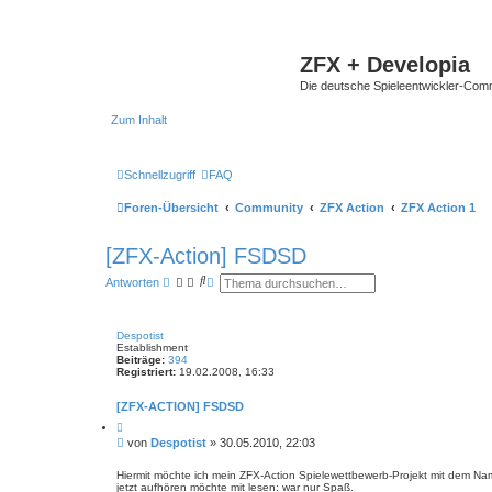
ZFX + Developia
Die deutsche Spieleentwickler-Comm
Zum Inhalt
Schnellzugriff
FAQ
Foren-Übersicht
Community
ZFX Action
ZFX Action 1
[ZFX-Action] FSDSD
S
E
Antworten
u
r
c
w
h
e
e
i
Despotist
t
Establishment
e
Beiträge:
394
r
Registriert:
19.02.2008, 16:33
t
e
[ZFX-ACTION] FSDSD
S
u
Z
i
c
B
von
Despotist
»
30.05.2010, 22:03
t
h
e
i
e
i
e
Hiermit möchte ich mein ZFX-Action Spielewettbewerb-Projekt mit dem Na
r
jetzt aufhören möchte mit lesen: war nur Spaß.
t