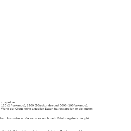
 unspielbar...
 mal 120 (2 / sekunde), 1200 (20/sekunde) und 6000 (100/sekunde).
 Wenn der Client keine aktuellen Daten hat extrapoliert er die letzten
ochen. Also wäre schön wenn es noch mehr Erfahrungsberichte gibt.