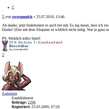
Zitieren
Beitrag
von
zwergmulch
»
25.07.2010, 13:46
Ah danke, jetzt funktioniert es auch bei mir. Es lag daran, dass ich z
Danke! (Das mit dem Abspann ist wirklich nicht nötig. War ja ganz u
PS: Wirklich tolles Spiel!
Nach
oben
Zudomon
Establishment
Beiträge:
2296
Registriert:
25.03.2009, 07:20