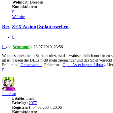
Wohnort:
Dresden
Kontaktdaten:
Kontaktdaten
von
Website
Schrompf
Re: [ZFX Action] Splatterwelten
Zitieren
Beitrag
von
Schrompf
»
28.07.2010, 23:56
Wenn es direkt beim Start abstürzt, ist das wahrscheinlich nur ein zu 
alt ist, passen die DLLs nicht mehr zueinander und das Spiel verreckt
Früher mal
Dreamworlds
. Früher mal
Open Asset Import Library
. He
Nach
oben
Jonathan
Establishment
Beiträge:
2977
Registriert:
04.08.2004, 20:06
Kontaktdaten: