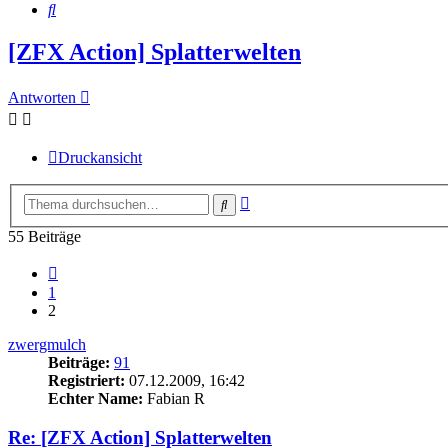
Suche
[ZFX Action] Splatterwelten
Antworten
Druckansicht
Erweiterte
Suche
Suche
55 Beiträge
Vorherige
1
2
zwergmulch
Beiträge:
91
Registriert:
07.12.2009, 16:42
Echter Name:
Fabian R
Re: [ZFX Action] Splatterwelten