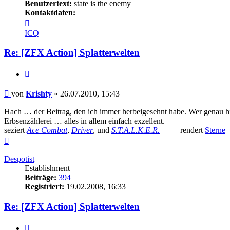
Benutzertext:
state is the enemy
Kontaktdaten:
Kontaktdaten
von
ICQ
Krishty
Re: [ZFX Action] Splatterwelten
Zitieren
Beitrag
von
Krishty
»
26.07.2010, 15:43
Hach … der Beitrag, den ich immer herbeigesehnt habe. Wer genau hin
Erbsenzählerei … alles in allem einfach exzellent.
seziert
Ace Combat
,
Driver
, und
S.T.A.L.K.E.R.
— rendert
Sterne
Nach
oben
Despotist
Establishment
Beiträge:
394
Registriert:
19.02.2008, 16:33
Re: [ZFX Action] Splatterwelten
Zitieren