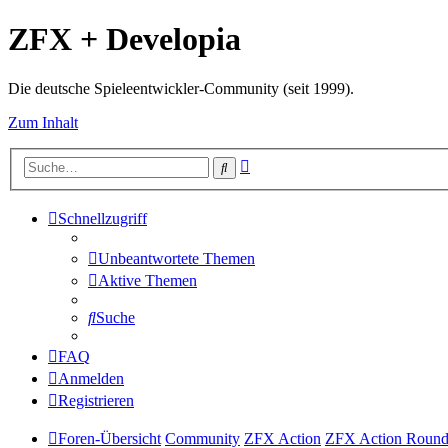
ZFX + Developia
Die deutsche Spieleentwickler-Community (seit 1999).
Zum Inhalt
Erweiterte
Suche
Suche
Schnellzugriff
Unbeantwortete Themen
Aktive Themen
Suche
FAQ
Anmelden
Registrieren
Foren-Übersicht
Community
ZFX Action
ZFX Action Round