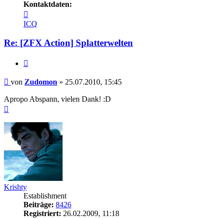
Kontaktdaten:
Kontaktdaten
von
ICQ
Zudomon
Re: [ZFX Action] Splatterwelten
Zitieren
Beitrag
von
Zudomon
»
25.07.2010, 15:45
Apropo Abspann, vielen Dank! :D
Nach
oben
Krishty
Establishment
Beiträge:
8426
Registriert:
26.02.2009, 11:18