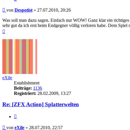
Beitrag
von
Despotist
»
27.07.2010, 20:26
Was soll man dazu sagen. Einfach nur WOW! Ganz klar ein richtiges
sehr gut da ich erst beim Endgegner völlig verloren habe. Dem Spie
Nach
oben
eXile
Establishment
Beiträge:
1136
Registriert:
28.02.2009, 13:27
Re: [ZFX Action] Splatterwelten
Zitieren
Beitrag
von
eXile
»
28.07.2010, 22:57