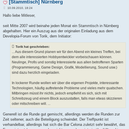
[Stammtisch] Nürnberg
B
10.09.2010, 18:24
e
i
Hallo liebe Mitleser,
t
r
a
seit Mitte 2007 wird beinahe jeden Monat ein Stammtisch in Nürnberg
g
abgehalten. Hier ein Auszug aus der originalen Einladung aus dem
Developia-Forum von Torik, dem Initiator:
Torik hat geschrieben:
... Aus diesem Grund planen wir für den Abend ein kleines Treffen, bei
dem alle interessierten Hobbyentwickler vorbeischauen können.
Neulinge, Profis und sonstig Interessierte aus allen betroffenen Sparten
(Programmierung, Game Design, Grafik, Modellierung, Sound usw.)
sind dazu herzlich eingeladen.
In lockerer Runde wollen wir über die eigenen Projekte, interessante
Technologien, häufig auftretende Probleme und vieles mehr quatschen.
Mitbringen müsst ihr nichts, jedoch empfiehlt es sich, sich mit
Schreibzeug und einem Block auszustatten, falls man etwas skizzieren
oder mitschreiben will. ...
Generell ist die Runde gut gemischt, allerdings werden die Runden zur
Zeit seltener, auch die Beteiligung schwindet. Der Treffpunkt ist
verhandelbar, allerdings hat sich die Bar Celona zuletzt sehr bewährt, das