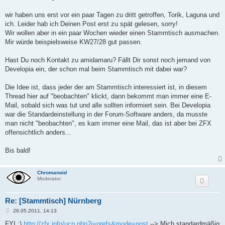
t
r
a
wir haben uns erst vor ein paar Tagen zu dritt getroffen, Torik, Laguna und
g
ich. Leider hab ich Deinen Post erst zu spät gelesen, sorry!
Wir wollen aber in ein paar Wochen wieder einen Stammtisch ausmachen.
Mir würde beispielsweise KW27/28 gut passen.
Hast Du noch Kontakt zu amidamaru? Fällt Dir sonst noch jemand von
Developia ein, der schon mal beim Stammtisch mit dabei war?
Die Idee ist, dass jeder der am Stammtisch interessiert ist, in diesem
Thread hier auf "beobachten" klickt, dann bekommt man immer eine E-
Mail, sobald sich was tut und alle sollten informiert sein. Bei Developia
war die Standardeinstellung in der Forum-Software anders, da musste
man nicht "beobachten", es kam immer eine Mail, das ist aber bei ZFX
offensichtlich anders...
Bis bald!
Chromanoid
Moderator
Re: [Stammtisch] Nürnberg
B
26.05.2011, 14:13
e
i
FYI :)
http://zfx.info/ucp.php?i=prefs&mode=post
--> Mich standardmäßig