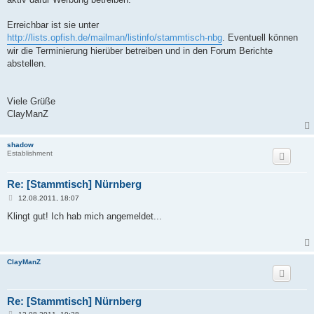
Erreichbar ist sie unter
http://lists.opfish.de/mailman/listinfo/stammtisch-nbg
. Eventuell können
wir die Terminierung hierüber betreiben und in den Forum Berichte
abstellen.
Viele Grüße
ClayManZ
shadow
Establishment
Re: [Stammtisch] Nürnberg
B
12.08.2011, 18:07
e
i
Klingt gut! Ich hab mich angemeldet...
t
r
a
g
ClayManZ
Re: [Stammtisch] Nürnberg
B