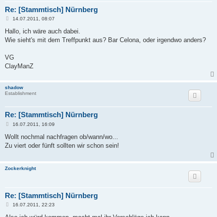
Re: [Stammtisch] Nürnberg
B
14.07.2011, 08:07
e
i
Hallo, ich wäre auch dabei.
t
Wie sieht's mit dem Treffpunkt aus? Bar Celona, oder irgendwo anders?
r
a
g
VG
ClayManZ
shadow
Establishment
Re: [Stammtisch] Nürnberg
B
16.07.2011, 16:09
e
i
Wollt nochmal nachfragen ob/wann/wo...
t
Zu viert oder fünft sollten wir schon sein!
r
a
g
Zockerknight
Re: [Stammtisch] Nürnberg
B
16.07.2011, 22:23
e
i