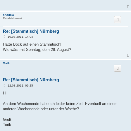
r
a
g
shadow
Establishment
Re: [Stammtisch] Nürnberg
B
10.08.2011, 14:04
e
i
Hätte Bock auf einen Stammtisch!
t
Wie wärs mit Sonntag, dem 28. August?
r
a
g
Torik
Re: [Stammtisch] Nürnberg
B
12.08.2011, 09:25
e
i
Hi.
t
r
a
An dem Wochenende habe ich leider keine Zeit. Eventuell an einem
g
anderen Wochenende oder unter der Woche?
Gruß,
Torik