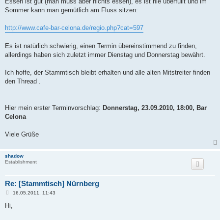
Essen ist gut (man muss aber nichts essen), es ist nie überfüllt und im
Sommer kann man gemütlich am Fluss sitzen:
http://www.cafe-bar-celona.de/regio.php?cat=597
Es ist natürlich schwierig, einen Termin übereinstimmend zu finden,
allerdings haben sich zuletzt immer Dienstag und Donnerstag bewährt.
Ich hoffe, der Stammtisch bleibt erhalten und alle alten Mitstreiter finden
den Thread .
Hier mein erster Terminvorschlag:
Donnerstag, 23.09.2010, 18:00, Bar
Celona
Viele Grüße
shadow
Establishment
Re: [Stammtisch] Nürnberg
B
16.05.2011, 11:43
e
i
Hi,
t
r