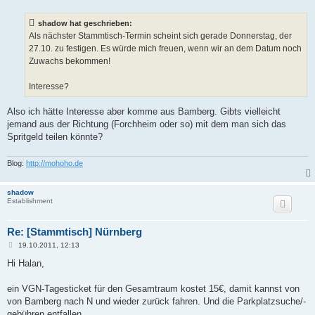
i
t
shadow hat geschrieben:
r
a
Als nächster Stammtisch-Termin scheint sich gerade Donnerstag, der
g
27.10. zu festigen. Es würde mich freuen, wenn wir an dem Datum noch
Zuwachs bekommen!
Interesse?
Also ich hätte Interesse aber komme aus Bamberg. Gibts vielleicht
jemand aus der Richtung (Forchheim oder so) mit dem man sich das
Spritgeld teilen könnte?
Blog:
http://mohoho.de
shadow
Establishment
Re: [Stammtisch] Nürnberg
B
19.10.2011, 12:13
e
i
Hi Halan,
t
r
a
ein VGN-Tagesticket für den Gesamtraum kostet 15€, damit kannst von
g
von Bamberg nach N und wieder zurück fahren. Und die Parkplatzsuche/-
gebühren entfallen...