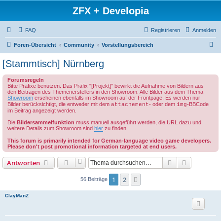
ZFX + Developia
FAQ
Registrieren
Anmelden
S
Foren-Übersicht
Community
Vorstellungsbereich
u
[Stammtisch] Nürnberg
c
Forumsregeln
h
Bitte Präfixe benutzen. Das Präfix "[Projekt]" bewirkt die Aufnahme von Bildern aus
den Beiträgen des Themenerstellers in den Showroom. Alle Bilder aus dem Thema
e
Showroom
erscheinen ebenfalls im Showroom auf der Frontpage. Es werden nur
Bilder berücksichtigt, die entweder mit dem
- oder dem
-BBCode
attachement
img
im Beitrag angezeigt werden.
Die
Bildersammelfunktion
muss manuell ausgeführt werden, die URL dazu und
weitere Details zum Showroom sind
hier
zu finden.
This forum is primarily intended for German-language video game developers.
Please don't post promotional information targeted at end users.
Suche
Erweiterte
Antworten
1
2
Nächste
56 Beiträge
ClayManZ