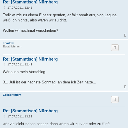
Re: [Stammtisch] Nürnberg
B
17.07.2011, 12:41
e
i
Torik wurde zu einem Einsatz gerufen, er fällt somit aus, von Laguna
t
weiß ich nichts, also wären wir zu dritt.
r
a
g
Wollen wir nochmal verschieben?
shadow
Establishment
Re: [Stammtisch] Nürnberg
B
17.07.2011, 12:43
e
i
Wär auch mein Vorschlag.
t
r
a
31. Juli ist der nächste Sonntag, an dem ich Zeit hätte...
g
Zockerknight
Re: [Stammtisch] Nürnberg
B
17.07.2011, 13:12
e
i
wär vielleicht schon besser, dann wären wir zu viert oder zu fünft
t