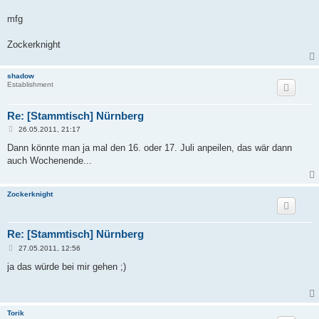
mfg
Zockerknight
shadow
Establishment
Re: [Stammtisch] Nürnberg
B
26.05.2011, 21:17
e
i
Dann könnte man ja mal den 16. oder 17. Juli anpeilen, das wär dann
t
auch Wochenende...
r
a
g
Zockerknight
Re: [Stammtisch] Nürnberg
B
27.05.2011, 12:56
e
i
ja das würde bei mir gehen ;)
t
r
a
g
Torik