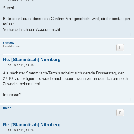
12.08.2011, 19:28
e
i
Super!
t
r
a
Bitte denkt dran, dass eine Confirm-Mail geschickt wird, dir ihr bestätigen
g
müsst.
Vorher seh ich den Account nicht.
shadow
Establishment
Re: [Stammtisch] Nürnberg
B
09.10.2011, 23:40
e
i
Als nächster Stammtisch-Termin scheint sich gerade Donnerstag, der
t
27.10. zu festigen. Es würde mich freuen, wenn wir an dem Datum noch
r
a
Zuwachs bekommen!
g
Interesse?
Halan
Re: [Stammtisch] Nürnberg
B
19.10.2011, 11:26
e