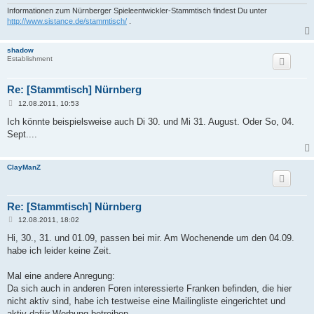
Informationen zum Nürnberger Spieleentwickler-Stammtisch findest Du unter
http://www.sistance.de/stammtisch/
.
shadow
Establishment
Re: [Stammtisch] Nürnberg
B
12.08.2011, 10:53
e
i
Ich könnte beispielsweise auch Di 30. und Mi 31. August. Oder So, 04.
t
Sept....
r
a
g
ClayManZ
Re: [Stammtisch] Nürnberg
B
12.08.2011, 18:02
e
i
Hi, 30., 31. und 01.09, passen bei mir. Am Wochenende um den 04.09.
t
habe ich leider keine Zeit.
r
a
g
Mal eine andere Anregung:
Da sich auch in anderen Foren interessierte Franken befinden, die hier
nicht aktiv sind, habe ich testweise eine Mailingliste eingerichtet und
aktiv dafür Werbung betreiben.