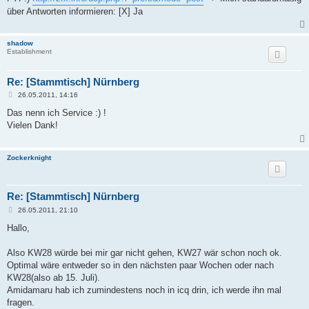
t
über Antworten informieren: [X] Ja
r
a
g
shadow
Establishment
Re: [Stammtisch] Nürnberg
B
26.05.2011, 14:16
e
i
Das nenn ich Service :) !
t
Vielen Dank!
r
a
g
Zockerknight
Re: [Stammtisch] Nürnberg
B
26.05.2011, 21:10
e
i
Hallo,
t
r
a
Also KW28 würde bei mir gar nicht gehen, KW27 wär schon noch ok.
g
Optimal wäre entweder so in den nächsten paar Wochen oder nach
KW28(also ab 15. Juli).
Amidamaru hab ich zumindestens noch in icq drin, ich werde ihn mal
fragen.