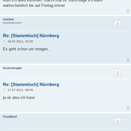
Also ich würd kommen, macht mal ihr Vorschläge ich kann
t
wahrscheinlich bis auf Freitag immer
r
a
g
shadow
Establishment
Re: [Stammtisch] Nürnberg
B
16.07.2011, 22:25
e
i
Es geht schon um morgen...
t
r
a
g
Zockerknight
Re: [Stammtisch] Nürnberg
B
17.07.2011, 09:45
e
i
ja ok also ich kann
t
r
a
g
ClayManZ