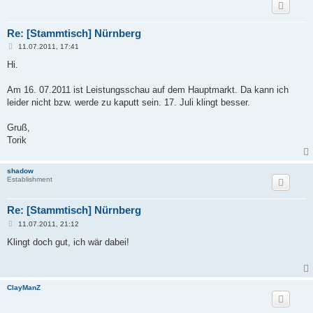
Re: [Stammtisch] Nürnberg
B
11.07.2011, 17:41
e
i
Hi.
t
r
a
Am 16. 07.2011 ist Leistungsschau auf dem Hauptmarkt. Da kann ich
g
leider nicht bzw. werde zu kaputt sein. 17. Juli klingt besser.
Gruß,
Torik
shadow
Establishment
Re: [Stammtisch] Nürnberg
B
11.07.2011, 21:12
e
i
Klingt doch gut, ich wär dabei!
t
r
a
g
ClayManZ