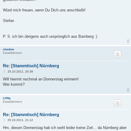
Würd mich freuen, wenn Du Dich uns anschließt!
Stefan
P. S. ich bin übrigens auch ursprünglich aus Bamberg :)
shadow
Establishment
Re: [Stammtisch] Nürnberg
B
25.10.2011, 20:39
e
i
Will hiermit nochmal an Donnerstag erinnern!
t
Wer kommt?
r
a
g
LONy
Establishment
Re: [Stammtisch] Nürnberg
B
25.10.2011, 21:12
e
i
Hm, diesen Donnerstag hab ich wohl leider keine Zeit... da Nürnberg aber
t