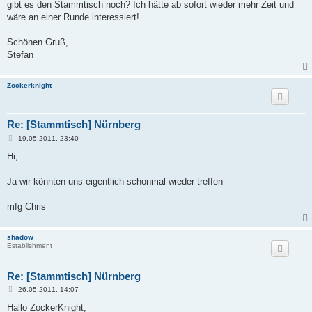
a
gibt es den Stammtisch noch? Ich hätte ab sofort wieder mehr Zeit und
g
wäre an einer Runde interessiert!
Schönen Gruß,
Stefan
Zockerknight
Re: [Stammtisch] Nürnberg
B
19.05.2011, 23:40
e
i
Hi,
t
r
a
Ja wir könnten uns eigentlich schonmal wieder treffen
g
mfg Chris
shadow
Establishment
Re: [Stammtisch] Nürnberg
B
26.05.2011, 14:07
e
i
Hallo ZockerKnight,