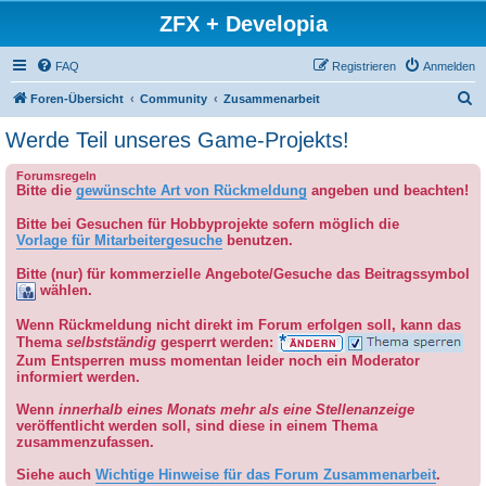
ZFX + Developia
FAQ
Registrieren
Anmelden
S
Foren-Übersicht
Community
Zusammenarbeit
u
Werde Teil unseres Game-Projekts!
c
Forumsregeln
h
Bitte die
gewünschte Art von Rückmeldung
angeben und beachten!
e
Bitte bei Gesuchen für Hobbyprojekte sofern möglich die
Vorlage für Mitarbeitergesuche
benutzen.
Bitte (nur) für kommerzielle Angebote/Gesuche das Beitragssymbol
wählen.
Wenn Rückmeldung nicht direkt im Forum erfolgen soll, kann das
Thema
selbstständig
gesperrt werden:
Zum Entsperren muss momentan leider noch ein Moderator
informiert werden.
Wenn
innerhalb eines Monats mehr als eine Stellenanzeige
veröffentlicht werden soll, sind diese in einem Thema
zusammenzufassen.
Siehe auch
Wichtige Hinweise für das Forum Zusammenarbeit
.