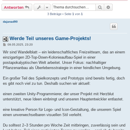
Suche
Erweiterte
Antworten
3 Beiträge • Seite
1
von
1
dajanad90
Werde Teil unseres Game-Projekts!
B
09.05.2025, 23:20
e
i
Wir sind Wandelblatt – ein leidenschaftliches Freizeitteam, das an einem
t
einzigartigen 2D-Top-Down-Kolonieaufbau-Spiel in einer
r
a
postapokalyptischen Welt arbeitet. Unser Fokus: nachhaltiger
g
Pflanzenanbau als Überlebensstrategie in einer feindlichen Umgebung.
Ein großer Teil des Spielkonzepts und Prototyps sind bereits fertig, doch
es gibt noch viel zu tun. Deshalb suchen wir aktuell:
einen zweiten Unity-Programmierer, der unser Projekt mit Herzblut
unterstützt, neue Ideen einbringt und unseren Hauptentwickler entlastet.
eine kreative Person für Logo- und Icon-Gestaltung, die unserem Spiel
einen unverwechselbaren visuellen Stil verleiht.
Du solltest 2–3 Stunden pro Woche Zeit mitbringen, zuverlässig sein und