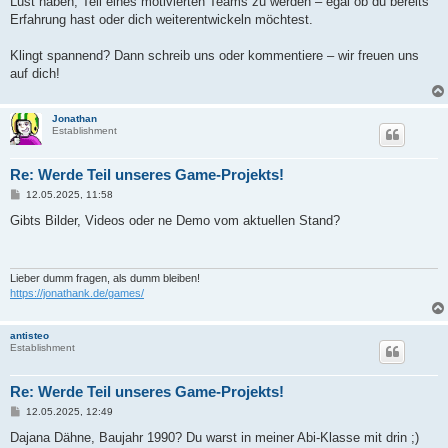
Lust haben, Teil eines motivierten Teams zu werden – egal ob du bereits
Erfahrung hast oder dich weiterentwickeln möchtest.
Klingt spannend? Dann schreib uns oder kommentiere – wir freuen uns
auf dich!
Jonathan
Establishment
Re: Werde Teil unseres Game-Projekts!
B
12.05.2025, 11:58
e
i
Gibts Bilder, Videos oder ne Demo vom aktuellen Stand?
t
r
a
g
Lieber dumm fragen, als dumm bleiben!
https://jonathank.de/games/
antisteo
Establishment
Re: Werde Teil unseres Game-Projekts!
B
12.05.2025, 12:49
e
i
Dajana Dähne, Baujahr 1990? Du warst in meiner Abi-Klasse mit drin ;)
t